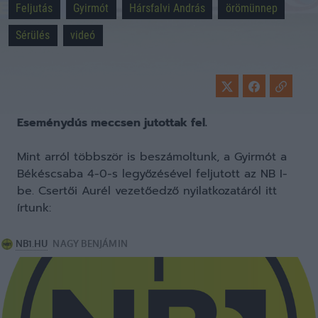
Feljutás
Gyirmót
Hársfalvi András
örömünnep
Sérülés
videó
Eseménydús meccsen jutottak fel.
Mint arról többször is beszámoltunk, a Gyirmót a
Békéscsaba 4-0-s legyőzésével feljutott az NB I-
be. Csertői Aurél vezetőedző nyilatkozatáról itt
írtunk: