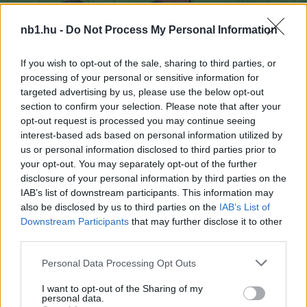
nb1.hu -
Do Not Process My Personal Information
If you wish to opt-out of the sale, sharing to third parties, or
processing of your personal or sensitive information for
targeted advertising by us, please use the below opt-out
section to confirm your selection. Please note that after your
opt-out request is processed you may continue seeing
interest-based ads based on personal information utilized by
us or personal information disclosed to third parties prior to
your opt-out. You may separately opt-out of the further
disclosure of your personal information by third parties on the
Loaded
:
Unmute
0%
IAB’s list of downstream participants. This information may
also be disclosed by us to third parties on the
IAB’s List of
Szöveg forrása: gyirmotfc.hu
Downstream Participants
that may further disclose it to other
third parties.
Please note that this website/app uses one or more Google
Personal Data Processing Opt Outs
services and may gather and store information including but
Megosztás:
not limited to your visit or usage behaviour. You may click to
I want to opt-out of the Sharing of my
personal data.
grant or deny consent to Google and its third-party tags to