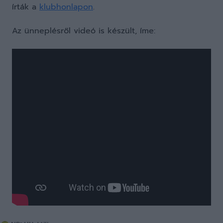
írták a
klubhonlapon
.
Az ünneplésről videó is készült, íme: