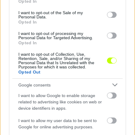
Opted In
use your data for below specified purposes in below Google
KAPCSOLÓDÓ HÍREK
consent section.
I want to opt-out of the Sale of my
Personal Data.
Opted In
Hírek
I want to opt-out of processing my
Personal Data for Targeted Advertising.
Opted In
I want to opt-out of Collection, Use,
Retention, Sale, and/or Sharing of my
Personal Data that Is Unrelated with the
Purposes for which it was collected.
Opted Out
Google consents
I want to allow Google to enable storage
NB II: Először nyert a KTE, 9 emberrel javított a Vidi
related to advertising like cookies on web or
Az NB II 2026–2027-es idényének 3. fordulójában a szombati
device identifiers in apps.
mérkőzések eredményei, gólszerzői és legfontosabb történései egy
helyen.
I want to allow my user data to be sent to
|
2026.08.08.
Google for online advertising purposes.