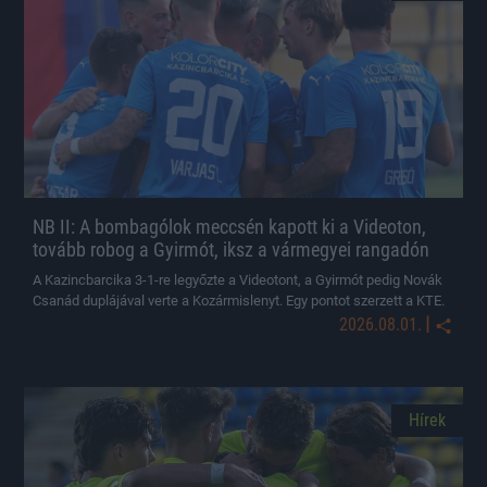
NB II: A bombagólok meccsén kapott ki a Videoton,
tovább robog a Gyirmót, iksz a vármegyei rangadón
A Kazincbarcika 3-1-re legyőzte a Videotont, a Gyirmót pedig Novák
Csanád duplájával verte a Kozármislenyt. Egy pontot szerzett a KTE.
|
2026.08.01.
Hírek