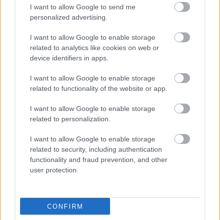
I want to allow Google to send me
personalized advertising.
I want to allow Google to enable storage
Hírek
related to analytics like cookies on web or
device identifiers in apps.
I want to allow Google to enable storage
related to functionality of the website or app.
I want to allow Google to enable storage
related to personalization.
I want to allow Google to enable storage
Hét év után visszatért a Videotonhoz a bajnokcsapat
related to security, including authentication
korábbi kapusa
functionality and fraud prevention, and other
user protection.
Hársfalvi András Budafokról érkezett vissza korábbi klubjához.
|
2026.08.04.
CONFIRM