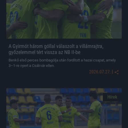
A Gyirmót három góllal válaszolt a villámrajtra,
győzelemmel tért vissza az NB II-be
Benkő első perces bombagólja után fordított a hazai csapat, amely
3–1-re nyert a Csákvár ellen.
|
2026.07.27.
Hírek