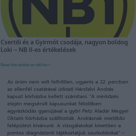
Az öröm nem volt felhőtlen, ugyanis a 22. percben
az ellenfél csatárával ütköző Hársfalvi András
kapust kórházba kellett számítani. "A mérkőzés
elején megsérült kapusunkat félidőben
agyrázkódás gyanújával a győri Petz Aladár Megyei
Oktató Kórházba szállították. Andrásnak mielőbbi
felépülést kívánunk. A vizsgálatokat követően a
pontos diagnózisról tájékoztatjuk szurkolóinkat" –