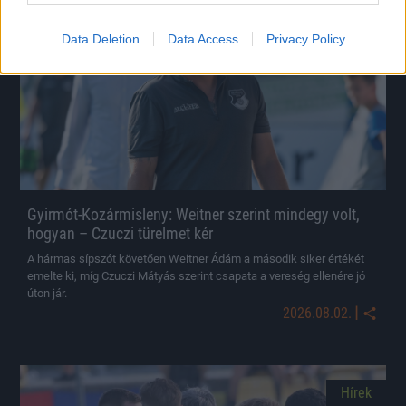
Hírek
Data Deletion
Data Access
Privacy Policy
Gyirmót-Kozármisleny: Weitner szerint mindegy volt,
hogyan – Czuczi türelmet kér
A hármas sípszót követően Weitner Ádám a második siker értékét
emelte ki, míg Czuczi Mátyás szerint csapata a vereség ellenére jó
úton jár.
|
2026.08.02.
Hírek