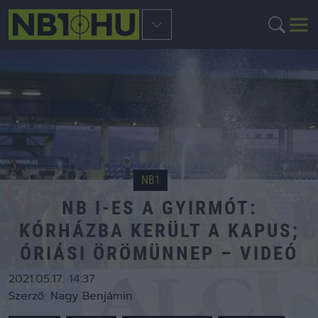
NB1
NB I-ES A GYIRMÓT:
KÓRHÁZBA KERÜLT A KAPUS;
ÓRIÁSI ÖRÖMÜNNEP – VIDEÓ
2021.05.17. 14:37
Szerző:
Nagy Benjámin