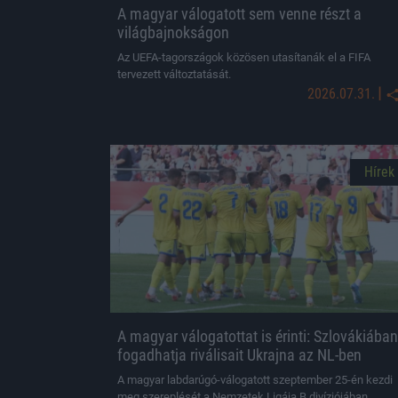
A magyar válogatott sem venne részt a
világbajnokságon
Az UEFA-tagországok közösen utasítanák el a FIFA
tervezett változtatását.
|
2026.07.31.
Hírek
A magyar válogatottat is érinti: Szlovákiában
fogadhatja riválisait Ukrajna az NL-ben
A magyar labdarúgó-válogatott szeptember 25-én kezdi
meg szereplését a Nemzetek Ligája B divíziójában.