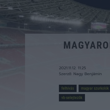
MAGYAROR
2021.11.12. 11:25
Szerző:
Nagy Benjámin
felhívás
magyar szurkolók
vb-selejtezők