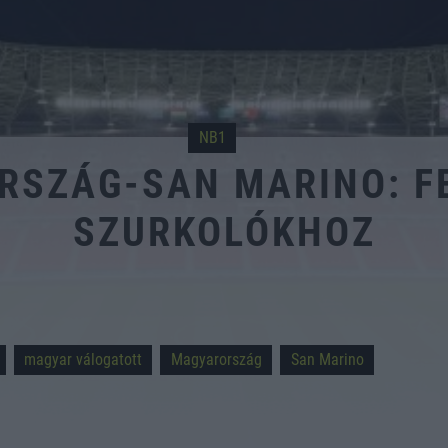
NB1
SZÁG-SAN MARINO: F
SZURKOLÓKHOZ
magyar válogatott
Magyarország
San Marino