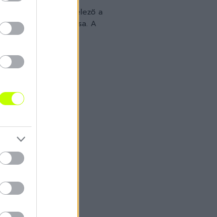
kötelező belépéskor a
rténő belépéskor kötelező a
ny, útlevél) bemutatása. A