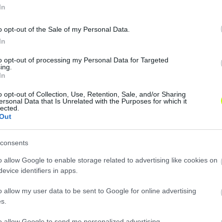
vány terjedését. Minden 18 éven felüli szurkoló számára 
In
pőjegy felmutatása mellett a Puskás Aréna területére tö
s a személyi azonosításra alkalmas irat (személyi igazolvá
o opt-out of the Sale of my Personal Data.
k használata ajánlott a stadion területén."
In
to opt-out of processing my Personal Data for Targeted
ing.
In
o opt-out of Collection, Use, Retention, Sale, and/or Sharing
ersonal Data that Is Unrelated with the Purposes for which it
lected.
Out
consents
o allow Google to enable storage related to advertising like cookies on
evice identifiers in apps.
o allow my user data to be sent to Google for online advertising
s.
to allow Google to send me personalized advertising.