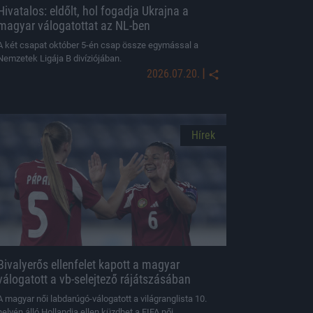
Hivatalos: eldőlt, hol fogadja Ukrajna a
magyar válogatottat az NL-ben
A két csapat október 5-én csap össze egymással a
Nemzetek Ligája B divíziójában.
|
2026.07.20.
Hírek
Bivalyerős ellenfelet kapott a magyar
válogatott a vb-selejtező rájátszásában
A magyar női labdarúgó-válogatott a világranglista 10.
helyén álló Hollandia ellen küzdhet a FIFA női