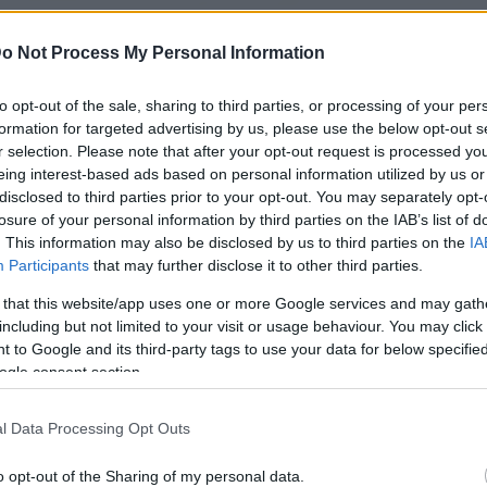
o Not Process My Personal Information
to opt-out of the sale, sharing to third parties, or processing of your per
ken 20.45-kor folytatja szereplését a világbajnoki selejt
formation for targeted advertising by us, please use the below opt-out s
 Marinó-i válogatott lesz a Puskás Arénában. Az alábbiak
r selection. Please note that after your opt-out request is processed y
mációkat.
eing interest-based ads based on personal information utilized by us or
disclosed to third parties prior to your opt-out. You may separately opt-
losure of your personal information by third parties on the IAB’s list of
enőmentesen történjen, érdemes korábban érkezni a Pus
. This information may also be disclosed by us to third parties on the
IA
őtt, 18.45-kor nyitnak. A Puskás Aréna büféi, kiszolgáló 
Participants
that may further disclose it to other third parties.
lókat.
 that this website/app uses one or more Google services and may gath
including but not limited to your visit or usage behaviour. You may click 
 az Istvánmezei és Szabó József utcákban lesznek, viszont
 to Google and its third-party tags to use your data for below specifi
környezetében tilos lesz a megállás, ezért célszerű töme
ogle consent section.
át. Fontos, hogy mindenki csak a jegyén szereplő kapuc
l Data Processing Opt Outs
maradéktalanul betartja a hazai és UEFA-szabályokat an
o opt-out of the Sharing of my personal data.