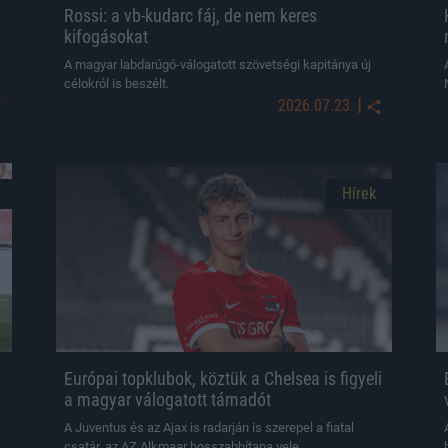
Rossi: a vb-kudarc fáj, de nem keres
kifogásokat
A magyar labdarúgó-válogatott szövetségi kapitánya új
célokról is beszélt.
|
2026.07.23.
Hírek
Európai topklubok, köztük a Chelsea is figyeli
a magyar válogatott támadót
A Juventus és az Ajax is radarján is szerepel a fiatal
csatár, az AZ Alkmaar hosszabbítana vele.