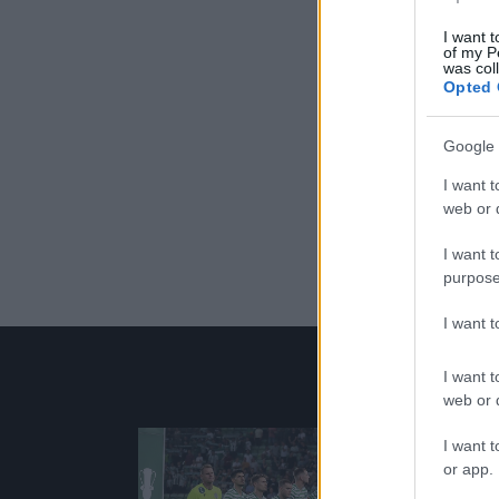
I want t
of my P
was col
Opted 
Google 
Pause
I want t
web or d
I want t
purpose
I want 
I want t
web or d
I want t
Hírek
or app.