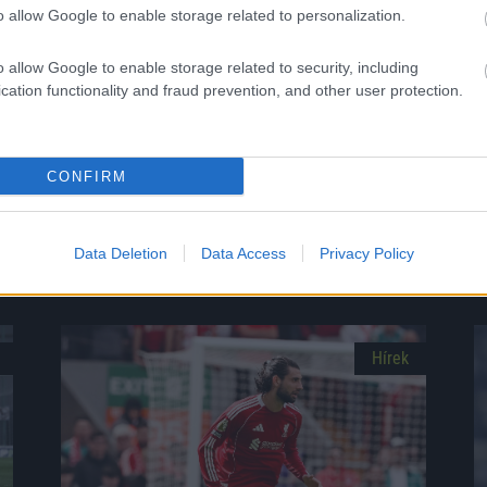
o allow Google to enable storage related to personalization.
o allow Google to enable storage related to security, including
cation functionality and fraud prevention, and other user protection.
Hétfőn sorsolás: közülük kerülhet ki a Fradi
CONFIRM
következő ellenfele az El-selejtezőben
Bár előbb még a holland Twentén kell túljutnia Borbély
Balázs csapatának.
Data Deletion
Data Access
Privacy Policy
|
2026.07.19.
Hírek