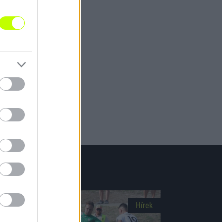
Picture-
Fullscreen
in-
Picture
Hírek