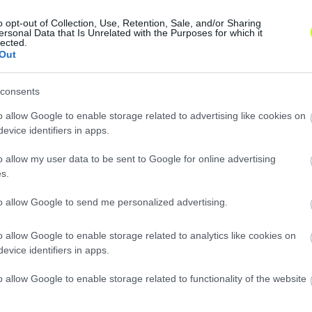
o opt-out of Collection, Use, Retention, Sale, and/or Sharing
ersonal Data that Is Unrelated with the Purposes for which it
lected.
Out
consents
Remaining
-
0:14
Loaded
:
Unmute
0%
o allow Google to enable storage related to advertising like cookies on
Time
evice identifiers in apps.
o allow my user data to be sent to Google for online advertising
s.
Megosztás:
to allow Google to send me personalized advertising.
KAPCSOLÓDÓ HÍREK
o allow Google to enable storage related to analytics like cookies on
evice identifiers in apps.
o allow Google to enable storage related to functionality of the website
Hírek