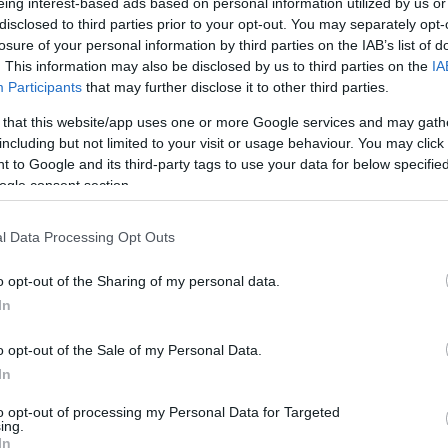
eing interest-based ads based on personal information utilized by us or
disclosed to third parties prior to your opt-out. You may separately opt-
losure of your personal information by third parties on the IAB’s list of
 8 között folytatódnak tovább a küzdelmek, a nyolcadd
. This information may also be disclosed by us to third parties on the
IA
rcius 13-án lesznek az első meccsek, április 3-án a vissz
Participants
that may further disclose it to other third parties.
 that this website/app uses one or more Google services and may gath
including but not limited to your visit or usage behaviour. You may click 
 to Google and its third-party tags to use your data for below specifi
ogle consent section.
l Data Processing Opt Outs
o opt-out of the Sharing of my personal data.
In
o opt-out of the Sale of my Personal Data.
In
to opt-out of processing my Personal Data for Targeted
ing.
In