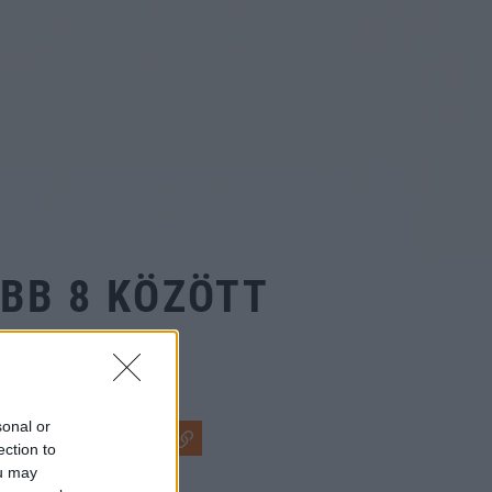
BB 8 KÖZÖTT
sonal or
ection to
ou may