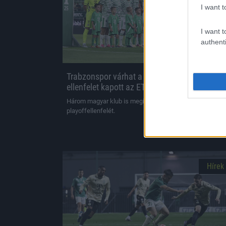
I want t
I want t
authenti
Trabzonspor várhat a Fradira, lehetséges
ellenfelet kapott az ETO FC és a DVSC is
Három magyar klub is megismerte lehetséges
playoffellenfelét.
|
2026.08.03.
Hírek