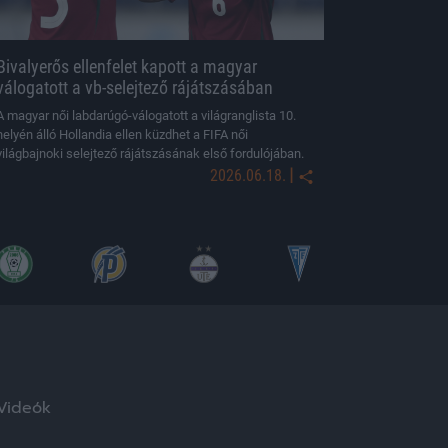
Bivalyerős ellenfelet kapott a magyar
válogatott a vb-selejtező rájátszásában
A magyar női labdarúgó-válogatott a világranglista 10.
helyén álló Hollandia ellen küzdhet a FIFA női
világbajnoki selejtező rájátszásának első fordulójában.
|
2026.06.18.
Videók