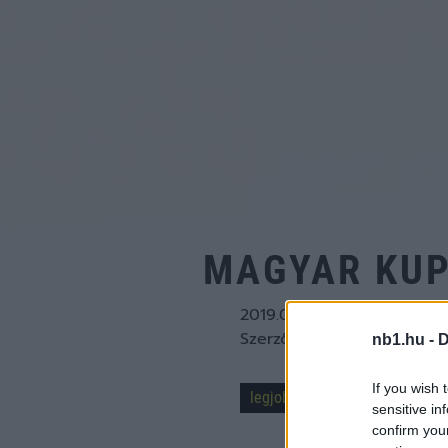
MAGYAR KUP
2019.02.27. 22:23
Szerző:
Simon Zoltán
nb1.hu -
D
If you wish 
legjobb 8
Magyar Kupa
sensitive in
confirm you