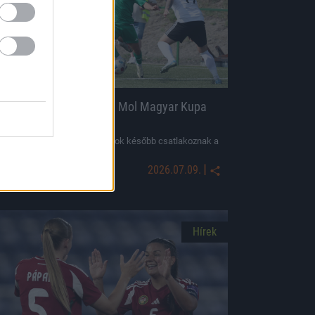
Csütörtökön sorsolták a Mol Magyar Kupa
első két fordulóját
Az NB I-es és NB II-es csapatok később csatlakoznak a
sorozathoz.
|
2026.07.09.
Hírek