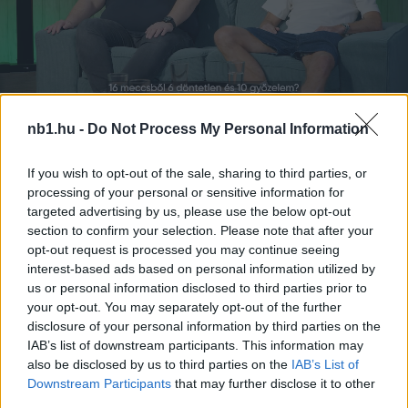
nb1.hu -
Do Not Process My Personal Information
Remaining
-
0:14
Loaded
:
Pause
Unmute
Picture-
Full
0%
in-
If you wish to opt-out of the sale, sharing to third parties, or
Picture
Time
processing of your personal or sensitive information for
Szöveg forrása: nac.nl
targeted advertising by us, please use the below opt-out
section to confirm your selection. Please note that after your
opt-out request is processed you may continue seeing
interest-based ads based on personal information utilized by
Megosztás:
us or personal information disclosed to third parties prior to
your opt-out. You may separately opt-out of the further
disclosure of your personal information by third parties on the
KAPCSOLÓDÓ HÍREK
IAB’s list of downstream participants. This information may
also be disclosed by us to third parties on the
IAB’s List of
Downstream Participants
that may further disclose it to other
third parties.