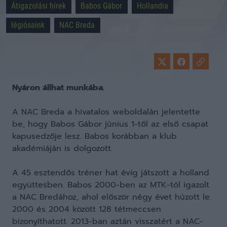
Átigazolási hírek
Babos Gábor
Hollandia
légiósaink
NAC Breda
Nyáron állhat munkába.
A NAC Breda a hivatalos weboldalán jelentette
be, hogy Babos Gábor június 1-től az első csapat
kapusedzője lesz. Babos korábban a klub
akadémiáján is dolgozott.
A 45 esztendős tréner hat évig játszott a holland
együttesben. Babos 2000-ben az MTK-tól igazolt
a NAC Bredához, ahol először négy évet húzott le.
2000 és 2004 között 128 tétmeccsen
bizonyíthatott. 2013-ban aztán visszatért a NAC-