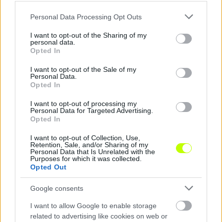
Hírek
Please note that this website/app uses one or more Google
Personal Data Processing Opt Outs
services and may gather and store information including but
not limited to your visit or usage behaviour. You may click to
I want to opt-out of the Sharing of my
personal data.
grant or deny consent to Google and its third-party tags to
Opted In
use your data for below specified purposes in below Google
consent section.
I want to opt-out of the Sale of my
Personal Data.
Opted In
I want to opt-out of processing my
Personal Data for Targeted Advertising.
Végleges lett a Soroksár játékoskerete
Opted In
Három érkezővel zárta le keretének kialakítását a sárga-fekete klub.
I want to opt-out of Collection, Use,
|
2026.08.07.
Retention, Sale, and/or Sharing of my
Personal Data that Is Unrelated with the
Purposes for which it was collected.
Opted Out
Hírek
Google consents
I want to allow Google to enable storage
related to advertising like cookies on web or