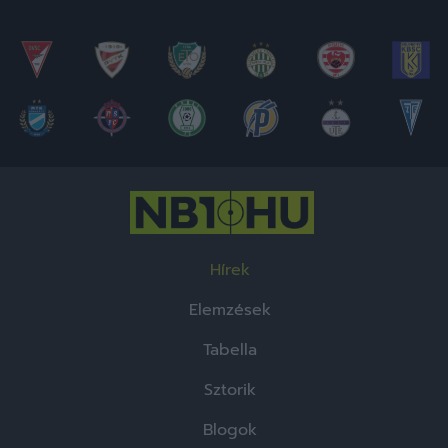
Hírek
Elemzések
Tabella
Sztorik
Blogok