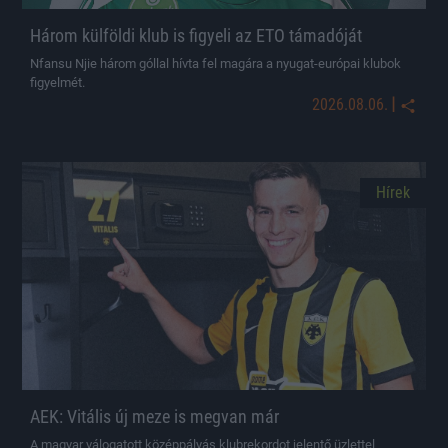
Három külföldi klub is figyeli az ETO támadóját
Nfansu Njie három góllal hívta fel magára a nyugat-európai klubok
figyelmét.
|
2026.08.06.
Hírek
AEK: Vitális új meze is megvan már
A magyar válogatott középpályás klubrekordot jelentő üzlettel