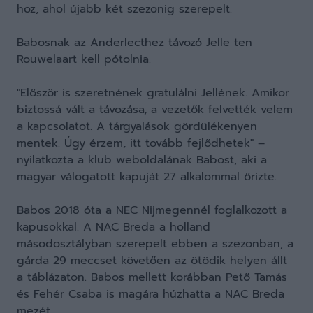
hoz, ahol újabb két szezonig szerepelt.
Babosnak az Anderlecthez távozó Jelle ten
Rouwelaart kell pótolnia.
"Először is szeretnének gratulálni Jellének. Amikor
biztossá vált a távozása, a vezetők felvették velem
a kapcsolatot. A tárgyalások gördülékenyen
mentek. Úgy érzem, itt tovább fejlődhetek" –
nyilatkozta a klub weboldalának Babost, aki a
magyar válogatott kapuját 27 alkalommal őrizte.
Babos 2018 óta a NEC Nijmegennél foglalkozott a
kapusokkal. A NAC Breda a holland
másodosztályban szerepelt ebben a szezonban, a
gárda 29 meccset követően az ötödik helyen állt
a táblázaton. Babos mellett korábban Pető Tamás
és Fehér Csaba is magára húzhatta a NAC Breda
mezét.