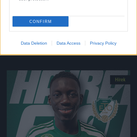
CONFIRM
Átigazolási rekord: Vitális Milán és az ETO is
megszólalt
A magyar válogatott középpályás négyéves szerződéssel került
Data Deletion
Data Access
Privacy Policy
Athénba.
|
2026.08.06.
Hírek