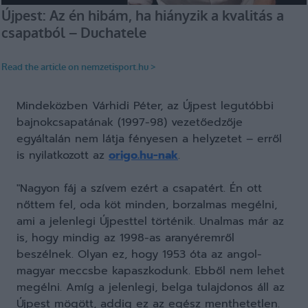
Mindeközben Várhidi Péter, az Újpest legutóbbi
bajnokcsapatának (1997-98) vezetőedzője
egyáltalán nem látja fényesen a helyzetet – erről
is nyilatkozott az
origo.hu-nak
.
"Nagyon fáj a szívem ezért a csapatért. Én ott
nőttem fel, oda köt minden, borzalmas megélni,
ami a jelenlegi Újpesttel történik. Unalmas már az
is, hogy mindig az 1998-as aranyéremről
beszélnek. Olyan ez, hogy 1953 óta az angol-
magyar meccsbe kapaszkodunk. Ebből nem lehet
megélni. Amíg a jelenlegi, belga tulajdonos áll az
Újpest mögött, addig ez az egész menthetetlen.