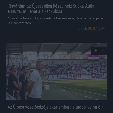
Kisvárdán az Újpest ellen készülnek: Supka Attila
elárulta, mi lehet a siker kulcsa
A hőség is beleszólt a Kisvárda felkészülésébe, de a cél hazai pályán
is a pontszerzés.
|
2026.08.07.
Hírek
Az Újpest vezetőedzője akár embert is tudott volna ölni