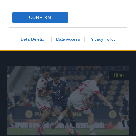
CONFIRM
Pazar gólokkal nyert Kisvárdán és állt élre az Újpest
Szélesi Zoltán együttese négy remekbe szabott találattal vitte el
Data Deletion
Data Access
Privacy Policy
mindhárom pontot a Várkerti Stadionból.
|
2026.08.08.
Hírek