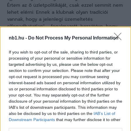
Értem az ő üzletpolitikáját, csak ezzel semmit nem
lehet elérni. Ennek a klubnak olyan tradíciói
vannak, hogy a jelenlegi üzemeltetés
elfogadhatatlan" – fogalmazott, hozzátéve, hogy
megérti az újpesti szurkolók bizalmatlanságát,
nb1.hu -
Do Not Process My Personal Information
mint ahogy egy esetleges NB II-be való kiesést is
veszélyes játéknak tartana.
If you wish to opt-out of the sale, sharing to third parties, or
processing of your personal or sensitive information for
targeted advertising by us, please use the below opt-out
section to confirm your selection. Please note that after your
opt-out request is processed you may continue seeing
interest-based ads based on personal information utilized by
us or personal information disclosed to third parties prior to
your opt-out. You may separately opt-out of the further
disclosure of your personal information by third parties on the
IAB’s list of downstream participants. This information may
also be disclosed by us to third parties on the
IAB’s List of
Downstream Participants
that may further disclose it to other
third parties.