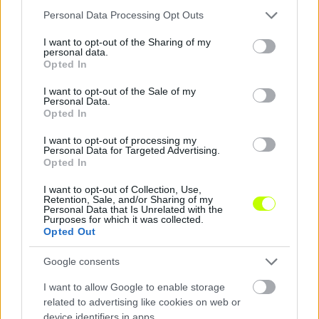
Please note that this website/app uses one or more Google
Personal Data Processing Opt Outs
services and may gather and store information including but
not limited to your visit or usage behaviour. You may click to
I want to opt-out of the Sharing of my
personal data.
grant or deny consent to Google and its third-party tags to
Opted In
use your data for below specified purposes in below Google
consent section.
I want to opt-out of the Sale of my
Personal Data.
Opted In
I want to opt-out of processing my
Personal Data for Targeted Advertising.
Opted In
I want to opt-out of Collection, Use,
Retention, Sale, and/or Sharing of my
Personal Data that Is Unrelated with the
Purposes for which it was collected.
Opted Out
Google consents
I want to allow Google to enable storage
related to advertising like cookies on web or
device identifiers in apps.