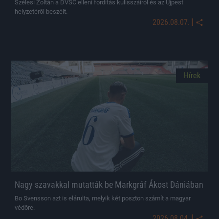
Szélesi Zoltán a DVSC elleni fordítás kulisszáiról és az Újpest
helyzetéről beszélt.
|
2026.08.07.
Hírek
Nagy szavakkal mutatták be Markgráf Ákost Dániában
Bo Svensson azt is elárulta, melyik két poszton számít a magyar
védőre.
|
2026.08.04.