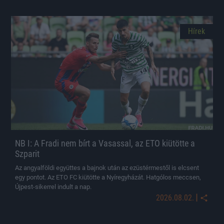
Hírek
NB I: A Fradi nem bírt a Vasassal, az ETO kiütötte a
Szparit
Az angyalföldi együttes a bajnok után az ezüstérmestől is elcsent
egy pontot. Az ETO FC kiütötte a Nyíregyházát. Hatgólos meccsen,
Újpest-sikerrel indult a nap.
|
2026.08.02.