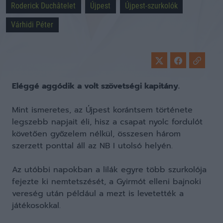
Roderick Duchâtelet
Újpest
Újpest-szurkolók
Várhidi Péter
Eléggé aggódik a volt szövetségi kapitány.
Mint ismeretes, az Újpest korántsem története
legszebb napjait éli, hisz a csapat nyolc fordulót
követően győzelem nélkül, összesen három
szerzett ponttal áll az NB I utolsó helyén.
Az utóbbi napokban a lilák egyre több szurkolója
fejezte ki nemtetszését, a Gyirmót elleni bajnoki
vereség után például a mezt is levetették a
játékosokkal.