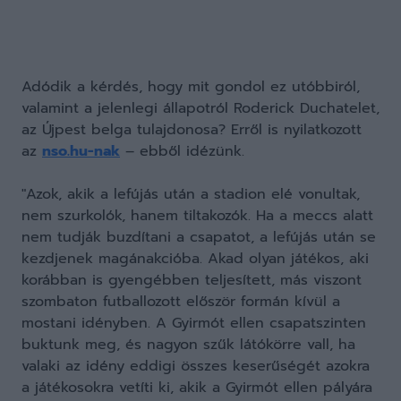
Adódik a kérdés, hogy mit gondol ez utóbbiról,
valamint a jelenlegi állapotról Roderick Duchatelet,
az Újpest belga tulajdonosa? Erről is nyilatkozott
az
nso.hu-nak
– ebből idézünk.
"Azok, akik a lefújás után a stadion elé vonultak,
nem szurkolók, hanem tiltakozók. Ha a meccs alatt
nem tudják buzdítani a csapatot, a lefújás után se
kezdjenek magánakcióba. Akad olyan játékos, aki
korábban is gyengébben teljesített, más viszont
szombaton futballozott először formán kívül a
mostani idényben. A Gyirmót ellen csapatszinten
buktunk meg, és nagyon szűk látókörre vall, ha
valaki az idény eddigi összes keserűségét azokra
a játékosokra vetíti ki, akik a Gyirmót ellen pályára