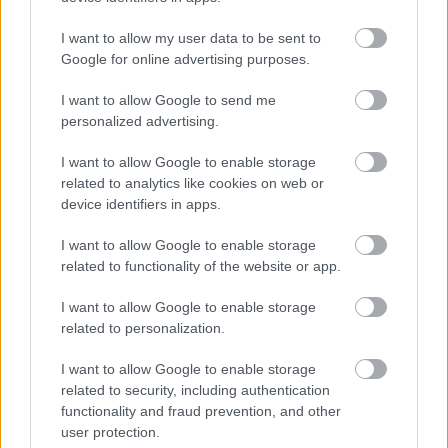
Remaining
-
0:00
Loaded
:
Replay
Unmute
Picture-
Full
I want to allow my user data to be sent to
0%
in-
Picture
Time
Google for online advertising purposes.
Szöveg forrása: ujpestfc.hu
I want to allow Google to send me
personalized advertising.
I want to allow Google to enable storage
Megosztás:
related to analytics like cookies on web or
device identifiers in apps.
KAPCSOLÓDÓ HÍREK
I want to allow Google to enable storage
related to functionality of the website or app.
I want to allow Google to enable storage
Hírek
related to personalization.
I want to allow Google to enable storage
related to security, including authentication
functionality and fraud prevention, and other
user protection.