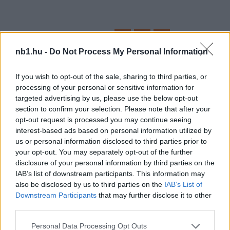
Megosztás:
nb1.hu -
Do Not Process My Personal Information
KAPCSOLÓDÓ HÍREK
If you wish to opt-out of the sale, sharing to third parties, or
processing of your personal or sensitive information for
targeted advertising by us, please use the below opt-out
section to confirm your selection. Please note that after your
Hírek
opt-out request is processed you may continue seeing
interest-based ads based on personal information utilized by
us or personal information disclosed to third parties prior to
your opt-out. You may separately opt-out of the further
disclosure of your personal information by third parties on the
IAB’s list of downstream participants. This information may
also be disclosed by us to third parties on the
IAB’s List of
Downstream Participants
that may further disclose it to other
third parties.
Please note that this website/app uses one or more Google
Personal Data Processing Opt Outs
Kölcsönadhatja Pécsit a Liverpool, már az is megvan,