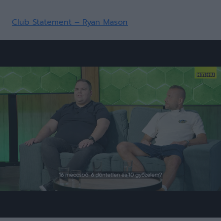
Club Statement – Ryan Mason
Loaded
:
Unmute
0%