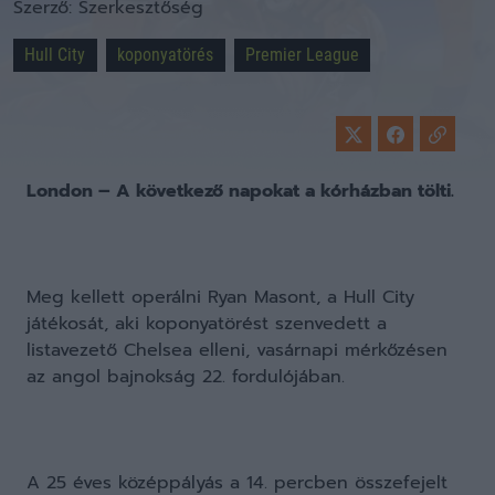
Szerző:
Szerkesztőség
Hull City
koponyatörés
Premier League
London – A következő napokat a kórházban tölti.
Meg kellett operálni Ryan Masont, a Hull City
játékosát, aki koponyatörést szenvedett a
listavezető Chelsea elleni, vasárnapi mérkőzésen
az angol bajnokság 22. fordulójában.
A 25 éves középpályás a 14. percben összefejelt