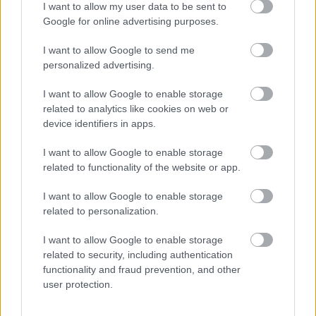
I want to allow my user data to be sent to
2026/27-es idényre, ahol két felkészülési meccset is vív német
Google for online advertising purposes.
ellenfelek ellen.
|
2026.06.28.
I want to allow Google to send me
personalized advertising.
I want to allow Google to enable storage
Hírek
related to analytics like cookies on web or
device identifiers in apps.
I want to allow Google to enable storage
related to functionality of the website or app.
I want to allow Google to enable storage
related to personalization.
I want to allow Google to enable storage
related to security, including authentication
Sorsoltak a PL-ben: rangadóval kezdenek Szoboszlaiék
functionality and fraud prevention, and other
A Liverpool a Newcastle otthonában kezdi a 2026/27-es Premier
user protection.
League-szezont, Tóth Alex és a Bournemouth pedig az Etihad
Stadionba látogat.