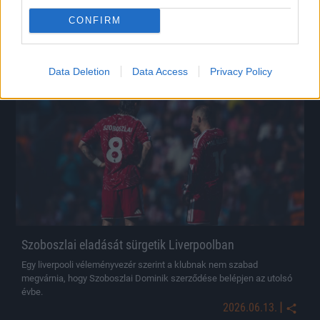
|
2026.06.19.
CONFIRM
Data Deletion
Data Access
Privacy Policy
Hírek
Szoboszlai eladását sürgetik Liverpoolban
Egy liverpooli véleményvezér szerint a klubnak nem szabad
megvárnia, hogy Szoboszlai Dominik szerződése belépjen az utolsó
évbe.
|
2026.06.13.