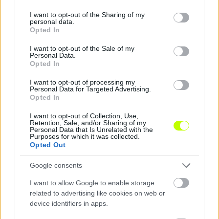
services and may gather and store information including but
hol folytathatja
not limited to your visit or usage behaviour. You may click to
I want to opt-out of the Sharing of my
personal data.
Pécsi Ármin nem utazik a Liverpool amerikai túrájára, mert közel áll
grant or deny consent to Google and its third-party tags to
Opted In
ahhoz, hogy kölcsönbe az osztrák Hartberghez kerüljön.
use your data for below specified purposes in below Google
|
2026.07.20.
consent section.
I want to opt-out of the Sale of my
Personal Data.
Opted In
I want to opt-out of processing my
Hírek
Personal Data for Targeted Advertising.
Opted In
I want to opt-out of Collection, Use,
Retention, Sale, and/or Sharing of my
Personal Data that Is Unrelated with the
Purposes for which it was collected.
Opted Out
Google consents
I want to allow Google to enable storage
related to advertising like cookies on web or
Így készül Európára a Bournemouth: két komoly teszt
device identifiers in apps.
vár Tóth Alexékra
Az AFC Bournemouth 10 napos ausztriai edzőtáborral hangol a