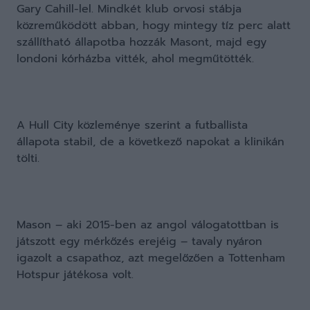
Gary Cahill-lel. Mindkét klub orvosi stábja
közreműködött abban, hogy mintegy tíz perc alatt
szállítható állapotba hozzák Masont, majd egy
londoni kórházba vitték, ahol megműtötték.
A Hull City közleménye szerint a futballista
állapota stabil, de a következő napokat a klinikán
tölti.
Mason – aki 2015-ben az angol válogatottban is
játszott egy mérkőzés erejéig – tavaly nyáron
igazolt a csapathoz, azt megelőzően a Tottenham
Hotspur játékosa volt.