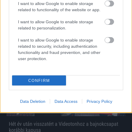
I want to allow Google to enable storage
Négy külföldi klub vinné az ETO magyar válogatott
related to functionality of the website or app.
szélsőjét
Schön Szabolcs eladása a bajnoki cím megszerzése után kerülhet
I want to allow Google to enable storage
napirendre.
related to personalization.
|
2026.08.05.
I want to allow Google to enable storage
related to security, including authentication
functionality and fraud prevention, and other
Hírek
user protection.
CONFIRM
Data Deletion
Data Access
Privacy Policy
Hét év után visszatért a Videotonhoz a bajnokcsapat
korábbi kapusa