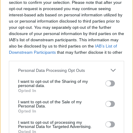
section to confirm your selection. Please note that after your
opt-out request is processed you may continue seeing
interest-based ads based on personal information utilized by
us or personal information disclosed to third parties prior to
your opt-out. You may separately opt-out of the further
disclosure of your personal information by third parties on the
IAB’s list of downstream participants. This information may
Korábbi Premier League- és Bundesliga-játékos az ETO
also be disclosed by us to third parties on the
IAB’s List of
FC új szerzeménye
Downstream Participants
that may further disclose it to other
third parties.
A 38 éves középhátvéd Ciprusról érkezett a győri csapathoz.
|
2026.08.05.
Please note that this website/app uses one or more Google
Personal Data Processing Opt Outs
services and may gather and store information including but
not limited to your visit or usage behaviour. You may click to
I want to opt-out of the Sharing of my
personal data.
grant or deny consent to Google and its third-party tags to
Opted In
Hírek
use your data for below specified purposes in below Google
consent section.
I want to opt-out of the Sale of my
Personal Data.
Opted In
I want to opt-out of processing my
Personal Data for Targeted Advertising.
Opted In