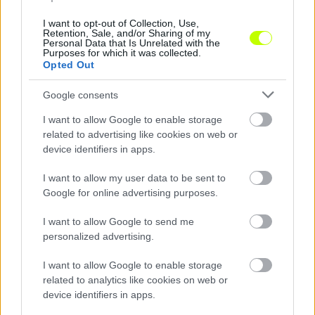
I want to opt-out of Collection, Use,
Retention, Sale, and/or Sharing of my
Personal Data that Is Unrelated with the
Purposes for which it was collected.
Kétszeres kupagyőztes középpályást igazolt a Vasas
Opted Out
A 25 éves Mezei Szabolcs négy évre kötelezte el magát
Google consents
Angyalföldön.
|
2026.08.05.
I want to allow Google to enable storage
related to advertising like cookies on web or
device identifiers in apps.
Hírek
I want to allow my user data to be sent to
Google for online advertising purposes.
I want to allow Google to send me
personalized advertising.
I want to allow Google to enable storage
related to analytics like cookies on web or
device identifiers in apps.