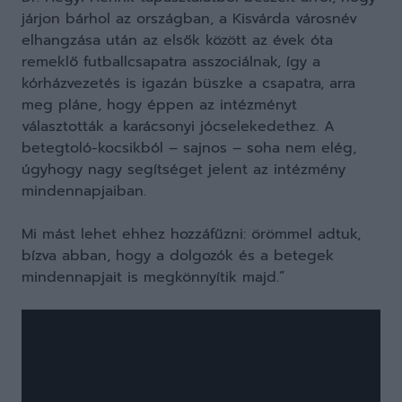
járjon bárhol az országban, a Kisvárda városnév
elhangzása után az elsők között az évek óta
remeklő futballcsapatra asszociálnak, így a
kórházvezetés is igazán büszke a csapatra, arra
meg pláne, hogy éppen az intézményt
választották a karácsonyi jócselekedethez. A
betegtoló-kocsikból – sajnos – soha nem elég,
úgyhogy nagy segítséget jelent az intézmény
mindennapjaiban.
Mi mást lehet ehhez hozzáfűzni: örömmel adtuk,
bízva abban, hogy a dolgozók és a betegek
mindennapjait is megkönnyítik majd.”