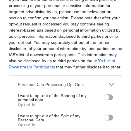
processing of your personal or sensitive information for
targeted advertising by us, please use the below opt-out
section to confirm your selection. Please note that after your
opt-out request is processed you may continue seeing
interest-based ads based on personal information utilized by
us or personal information disclosed to third parties prior to
Loaded
:
Unmute
your opt-out. You may separately opt-out of the further
0%
disclosure of your personal information by third parties on the
Szöveg forrása: kisvardafc/Facebook
IAB’s list of downstream participants. This information may
also be disclosed by us to third parties on the
IAB’s List of
Downstream Participants
that may further disclose it to other
third parties.
Megosztás:
Please note that this website/app uses one or more Google
Personal Data Processing Opt Outs
services and may gather and store information including but
not limited to your visit or usage behaviour. You may click to
I want to opt-out of the Sharing of my
KAPCSOLÓDÓ HÍREK
personal data.
grant or deny consent to Google and its third-party tags to
Opted In
use your data for below specified purposes in below Google
consent section.
I want to opt-out of the Sale of my
Personal Data.
Hírek
Opted In