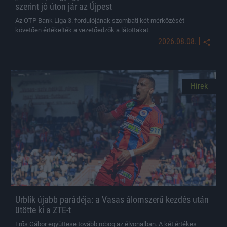
szerint jó úton jár az Újpest
Az OTP Bank Liga 3. fordulójának szombati két mérkőzését
követően értékelték a vezetőedzők a látottakat.
|
2026.08.08.
Hírek
Urblík újabb parádéja: a Vasas álomszerű kezdés után
ütötte ki a ZTE-t
Erős Gábor együttese tovább robog az élvonalban. A két értékes