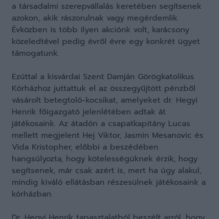
a társadalmi szerepvállalás keretében segítsenek
azokon, akik rászorulnak vagy megérdemlik.
Évközben is több ilyen akciónk volt, karácsony
közeledtével pedig évről évre egy konkrét ügyet
támogatunk.
Ezúttal a kisvárdai Szent Damján Görögkatolikus
Kórházhoz juttattuk el az összegyűjtött pénzből
vásárolt betegtoló-kocsikat, amelyeket dr. Hegyi
Henrik főigazgató jelenlétében adtak át
játékosaink. Az átadón a csapatkapitány Lucas
mellett megjelent Hej Viktor, Jasmin Mesanovic és
Vida Kristopher, előbbi a beszédében
hangsúlyozta, hogy kötelességüknek érzik, hogy
segítsenek, már csak azért is, mert ha úgy alakul,
mindig kiváló ellátásban részesülnek játékosaink a
kórházban.
Dr. Hegyi Henrik tapasztalatból beszélt arról, hogy