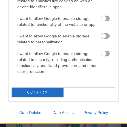
related to analytics like cookies on web or
device identifiers in apps.
I want to allow Google to enable storage
related to functionality of the website or app.
I want to allow Google to enable storage
related to personalization.
Bódog: ha valami olyat mondasz, nem eltiltanak,
hanem lecsuknak
I want to allow Google to enable storage
Az OTP Bank Liga 3. fordulójának vasárnapi két mérkőzését
related to security, including authentication
követően értékelték a vezetőedzők a látottakat.
functionality and fraud prevention, and other
|
2026.08.09.
user protection.
CONFIRM
Hírek
Data Deletion
Data Access
Privacy Policy