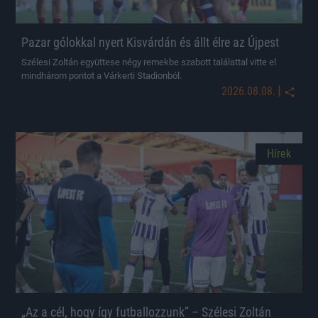
Pazar gólokkal nyert Kisvárdán és állt élre az Újpest
Szélesi Zoltán együttese négy remekbe szabott találattal vitte el
mindhárom pontot a Várkerti Stadionból.
|
2026.08.08.
Hírek
„Az a cél, hogy így futballozzunk” – Szélesi Zoltán