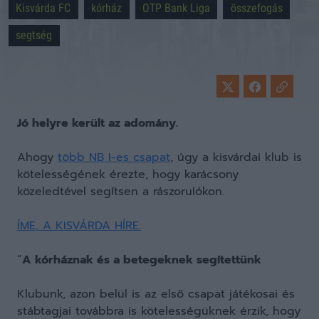
Kisvárda FC
kórház
OTP Bank Liga
összefogás
segtség
Jó helyre került az adomány.
Ahogy
több NB I-es csapat
, úgy a kisvárdai klub is
kötelességének érezte, hogy karácsony
közeledtével segítsen a rászorulókon.
ÍME, A KISVÁRDA HÍRE:
“
A kórháznak és a betegeknek segítettünk
Klubunk, azon belül is az első csapat játékosai és
stábtagjai továbbra is kötelességüknek érzik, hogy