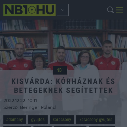
NB1
KISVÁRDA: KÓRHÁZNAK ÉS
BETEGEKNEK SEGÍTETTEK
2022.12.22. 10:11
Szerző:
Beringer Roland
adomány
gyűjtés
karácsony
karácsony gyűjtés