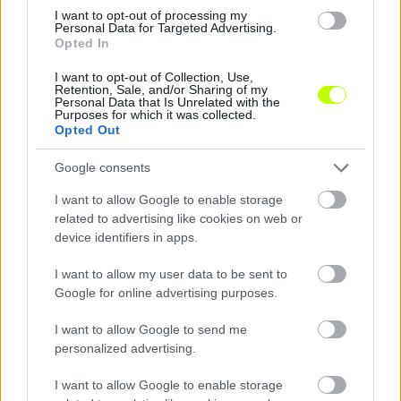
I want to opt-out of processing my
Personal Data for Targeted Advertising.
Opted In
I want to opt-out of Collection, Use,
Retention, Sale, and/or Sharing of my
Personal Data that Is Unrelated with the
Purposes for which it was collected.
Opted Out
Google consents
Dzsudzsák fejese döntött: Loki-győzelem a keleti
rangadón
I want to allow Google to enable storage
related to advertising like cookies on web or
A Debrecen két vereség után megszerezte első győzelmét az OTP
device identifiers in apps.
Bank Liga 2026/27-es szezonjában.
|
2026.08.09.
I want to allow my user data to be sent to
Google for online advertising purposes.
I want to allow Google to send me
Hírek
personalized advertising.
I want to allow Google to enable storage