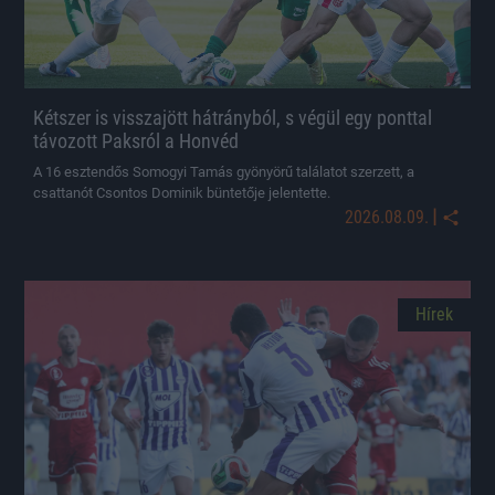
Kétszer is visszajött hátrányból, s végül egy ponttal
távozott Paksról a Honvéd
A 16 esztendős Somogyi Tamás gyönyörű találatot szerzett, a
csattanót Csontos Dominik büntetője jelentette.
|
2026.08.09.
Hírek