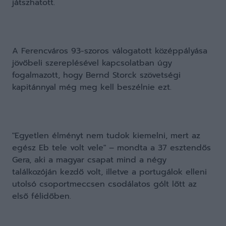
játszhatott.
A Ferencváros 93-szoros válogatott középpályása
jövőbeli szereplésével kapcsolatban úgy
fogalmazott, hogy Bernd Storck szövetségi
kapitánnyal még meg kell beszélnie ezt.
"Egyetlen élményt nem tudok kiemelni, mert az
egész Eb tele volt vele" – mondta a 37 esztendős
Gera, aki a magyar csapat mind a négy
találkozóján kezdő volt, illetve a portugálok elleni
utolsó csoportmeccsen csodálatos gólt lőtt az
első félidőben.