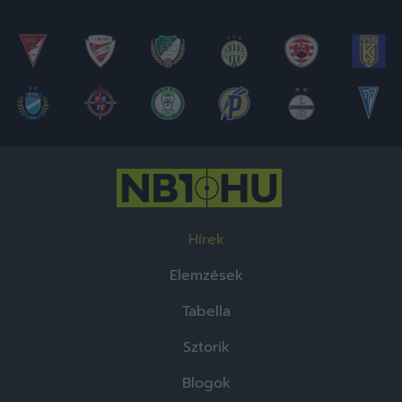
Hírek
Elemzések
Tabella
Sztorik
Blogok