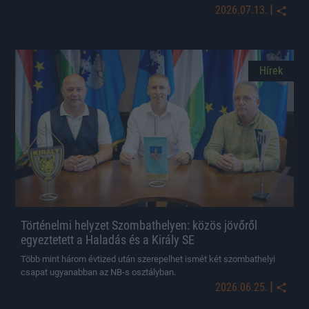
|
2026.07.13.
Hírek
Történelmi helyzet Szombathelyen: közös jövőről
egyeztetett a Haladás és a Király SE
Több mint három évtized után szerepelhet ismét két szombathelyi
csapat ugyanabban az NB-s osztályban.
|
2026.06.25.