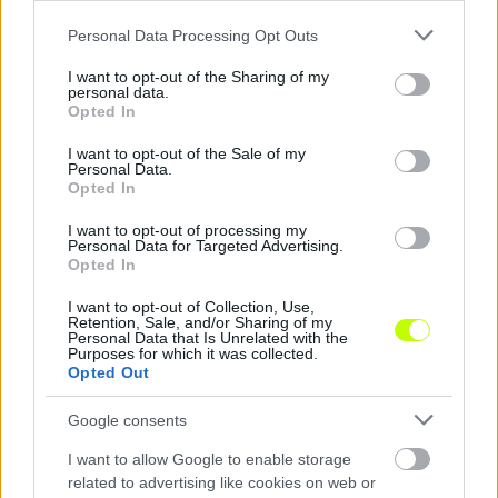
Please note that this website/app uses one or more Google
Personal Data Processing Opt Outs
services and may gather and store information including but
not limited to your visit or usage behaviour. You may click to
I want to opt-out of the Sharing of my
personal data.
grant or deny consent to Google and its third-party tags to
Opted In
use your data for below specified purposes in below Google
Remaining
-
0:14
Loaded
:
Pause
Unmute
Picture-
Full
0%
in-
consent section.
I want to opt-out of the Sale of my
Picture
Time
Personal Data.
Opted In
I want to opt-out of processing my
Megosztás:
Personal Data for Targeted Advertising.
Opted In
KAPCSOLÓDÓ HÍREK
I want to opt-out of Collection, Use,
Retention, Sale, and/or Sharing of my
Personal Data that Is Unrelated with the
Purposes for which it was collected.
Opted Out
Hírek
Google consents
I want to allow Google to enable storage
related to advertising like cookies on web or