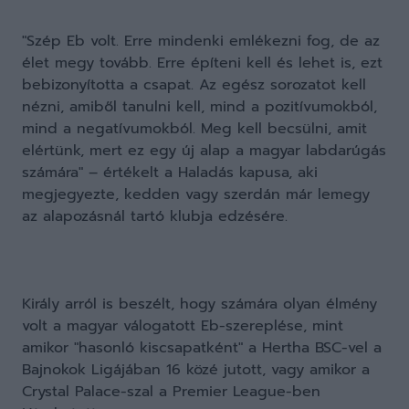
"Szép Eb volt. Erre mindenki emlékezni fog, de az
élet megy tovább. Erre építeni kell és lehet is, ezt
bebizonyította a csapat. Az egész sorozatot kell
nézni, amiből tanulni kell, mind a pozitívumokból,
mind a negatívumokból. Meg kell becsülni, amit
elértünk, mert ez egy új alap a magyar labdarúgás
számára" – értékelt a Haladás kapusa, aki
megjegyezte, kedden vagy szerdán már lemegy
az alapozásnál tartó klubja edzésére.
Király arról is beszélt, hogy számára olyan élmény
volt a magyar válogatott Eb-szereplése, mint
amikor "hasonló kiscsapatként" a Hertha BSC-vel a
Bajnokok Ligájában 16 közé jutott, vagy amikor a
Crystal Palace-szal a Premier League-ben