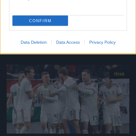
CONFIRM
Rossi: a vb-kudarc fáj, de nem keres kifogásokat
A magyar labdarúgó-válogatott szövetségi kapitánya új célokról is
beszélt.
Data Deletion
Data Access
Privacy Policy
|
2026.07.23.
Hírek