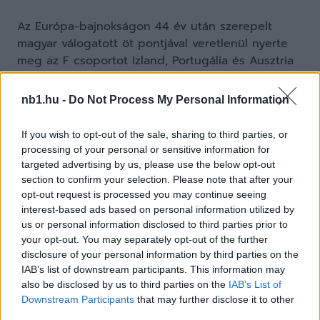
Az Európa-bajnokságon 44 év után szerepelt
magyar válogatott öt pontjával veretlenül nyerte
meg az F csoportot Izland, Portugália és Ausztria
előtt, majd vasárnap este a toulouse-i
nyolcaddöntőben 4-0-ra kikapott a nemzetközi
nb1.hu -
Do Not Process My Personal Information
szövetség (FIFA) világranglistáján második
Belgiumtól.
If you wish to opt-out of the sale, sharing to third parties, or
processing of your personal or sensitive information for
targeted advertising by us, please use the below opt-out
section to confirm your selection. Please note that after your
opt-out request is processed you may continue seeing
interest-based ads based on personal information utilized by
us or personal information disclosed to third parties prior to
your opt-out. You may separately opt-out of the further
disclosure of your personal information by third parties on the
IAB’s list of downstream participants. This information may
also be disclosed by us to third parties on the
IAB’s List of
Downstream Participants
that may further disclose it to other
third parties.