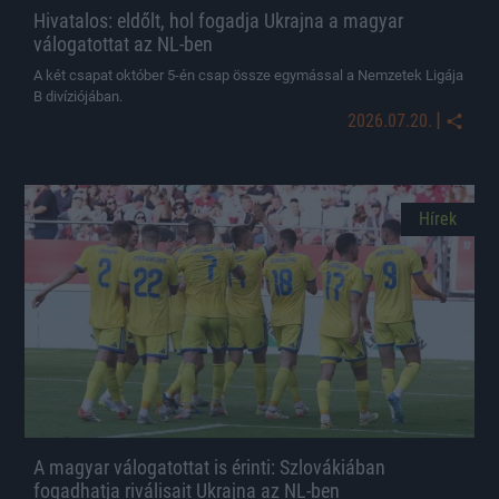
Hivatalos: eldőlt, hol fogadja Ukrajna a magyar
válogatottat az NL-ben
A két csapat október 5-én csap össze egymással a Nemzetek Ligája
B divíziójában.
|
2026.07.20.
Hírek
A magyar válogatottat is érinti: Szlovákiában
fogadhatja riválisait Ukrajna az NL-ben