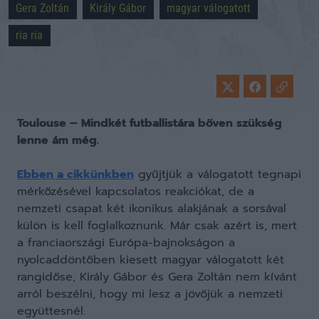
Gera Zoltán
Király Gábor
magyar válogatott
ria ria
Toulouse – Mindkét futballistára bőven szükség
lenne ám még.
Ebben a cikkünkben
gyűjtjük a válogatott tegnapi
mérkőzésével kapcsolatos reakciókat, de a
nemzeti csapat két ikonikus alakjának a sorsával
külön is kell foglalkoznunk. Már csak azért is, mert
a franciaországi Európa-bajnokságon a
nyolcaddöntőben kiesett magyar válogatott két
rangidőse, Király Gábor és Gera Zoltán nem kívánt
arról beszélni, hogy mi lesz a jövőjük a nemzeti
együttesnél.