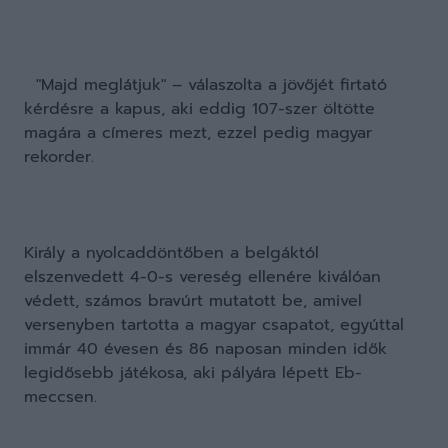
"Majd meglátjuk" – válaszolta a jövőjét firtató
kérdésre a kapus, aki eddig 107-szer öltötte
magára a címeres mezt, ezzel pedig magyar
rekorder.
Király a nyolcaddöntőben a belgáktól
elszenvedett 4-0-s vereség ellenére kiválóan
védett, számos bravúrt mutatott be, amivel
versenyben tartotta a magyar csapatot, egyúttal
immár 40 évesen és 86 naposan minden idők
legidősebb játékosa, aki pályára lépett Eb-
meccsen.