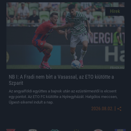
Hírek
NB I: A Fradi nem bírt a Vasassal, az ETO kiütötte a
Szparit
Az angyalföldi együttes a bajnok után az ezüstérmestől is elcsent
egy pontot. Az ETO FC kiütötte a Nyíregyházát. Hatgólos meccsen,
Újpest-sikerrel indult a nap.
|
2026.08.02.