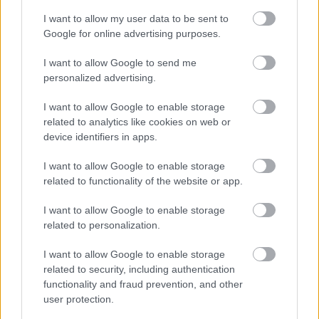
I want to allow my user data to be sent to
Kisvárdán az Újpest ellen készülnek: Supka Attila
Google for online advertising purposes.
elárulta, mi lehet a siker kulcsa
I want to allow Google to send me
A hőség is beleszólt a Kisvárda felkészülésébe, de a cél hazai pályán
personalized advertising.
is a pontszerzés.
|
2026.08.07.
I want to allow Google to enable storage
related to analytics like cookies on web or
device identifiers in apps.
Hírek
I want to allow Google to enable storage
related to functionality of the website or app.
I want to allow Google to enable storage
related to personalization.
I want to allow Google to enable storage
related to security, including authentication
functionality and fraud prevention, and other
user protection.
Az Újpest vezetőedzője akár embert is tudott volna ölni