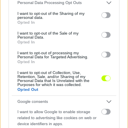
Please note that this website/app uses one or more Google
Personal Data Processing Opt Outs
services and may gather and store information including but
not limited to your visit or usage behaviour. You may click to
I want to opt-out of the Sharing of my
personal data.
grant or deny consent to Google and its third-party tags to
Opted In
use your data for below specified purposes in below Google
Pazar gólokkal nyert Kisvárdán és állt élre az Újpest
consent section.
I want to opt-out of the Sale of my
Personal Data.
Szélesi Zoltán együttese négy remekbe szabott találattal vitte el
Opted In
mindhárom pontot a Várkerti Stadionból.
|
2026.08.08.
I want to opt-out of processing my
Personal Data for Targeted Advertising.
Opted In
I want to opt-out of Collection, Use,
Hírek
Retention, Sale, and/or Sharing of my
Personal Data that Is Unrelated with the
Purposes for which it was collected.
Opted Out
Google consents
I want to allow Google to enable storage
related to advertising like cookies on web or
device identifiers in apps.