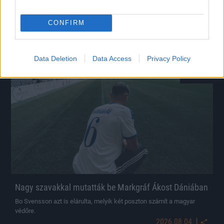
Szélesi Zoltán a DVSC elleni fordítás kulisszáiról és az Újpest
helyzetéről beszélt.
CONFIRM
|
2026.08.07.
Data Deletion
Data Access
Privacy Policy
Hírek
Nagy szavakkal mutatták be Markgráf Ákost Dániában
Bo Svensson azt is elárulta, melyik két poszton számít a magyar
védőre.
|
2026.08.04.