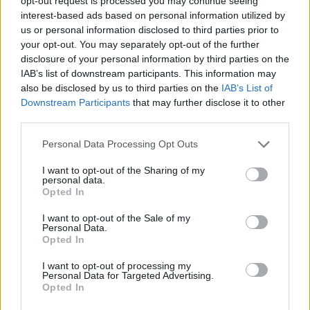
opt-out request is processed you may continue seeing
interest-based ads based on personal information utilized by
us or personal information disclosed to third parties prior to
your opt-out. You may separately opt-out of the further
disclosure of your personal information by third parties on the
IAB’s list of downstream participants. This information may
also be disclosed by us to third parties on the
IAB’s List of
NB II: Nem ülhet le a kispadra a vármegyei rangadón
Downstream Participants
that may further disclose it to other
az edző
third parties.
Az MLSZ fegyelmi bizottsága egy mérkőzésre eltiltotta Tímár
Krisztiánt, a Kecskeméti TE vezetőedzőjét.
Please note that this website/app uses one or more Google
Personal Data Processing Opt Outs
|
2026.07.29.
services and may gather and store information including but
not limited to your visit or usage behaviour. You may click to
I want to opt-out of the Sharing of my
personal data.
grant or deny consent to Google and its third-party tags to
Opted In
use your data for below specified purposes in below Google
consent section.
Hírek
I want to opt-out of the Sale of my
Personal Data.
Opted In
I want to opt-out of processing my
Personal Data for Targeted Advertising.
Opted In