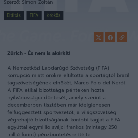
Szerző:
Simon Zoltán
Eltiltás
FIFA
örökös
Zürich - És nem is akárkit!
A Nemzetközi Labdarúgó Szövetség (FIFA)
korrupció miatt örökre eltiltotta a sportágtól brazil
tagszövetségének elnökét, Marco Polo del Nerót.
A FIFA etikai bizottsága pénteken hozta
nyilvánosságra döntését, amely szerint a
decemberben tisztében már ideiglenesen
felfüggesztett sportvezetőt, a világszövetség
végrehajtó bizottságának korábbi tagját a FIFA
egyúttal egymillió svájci frankos (mintegy 250
millió forint) pénzbüntetésre ítélte.