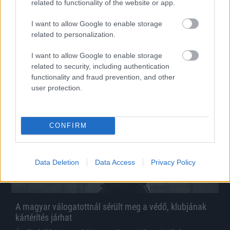
related to functionality of the website or app.
Fejbe rúgta a bírót, 15 évre tiltották el a magyar
játékost
I want to allow Google to enable storage
related to personalization.
Ilyen súlyos esetet még a megye II-ben is ritkán látni.
|
2026.04.03.
I want to allow Google to enable storage
related to security, including authentication
functionality and fraud prevention, and other
user protection.
Hírek
CONFIRM
Data Deletion
Data Access
Privacy Policy
A magyar válogatottnál sérült meg a védő, klubjának
kártérítés járhat