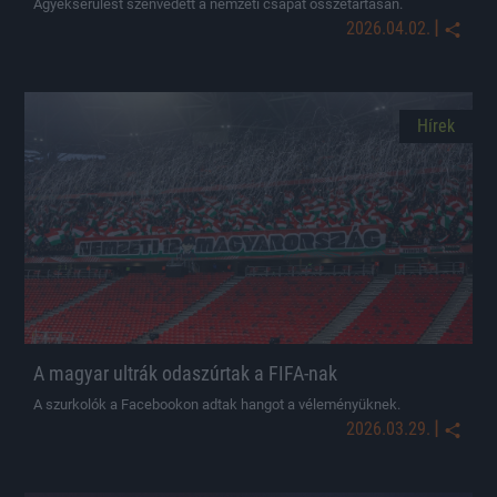
Ágyéksérülést szenvedett a nemzeti csapat összetartásán.
|
2026.04.02.
Hírek
A magyar ultrák odaszúrtak a FIFA-nak
A szurkolók a Facebookon adtak hangot a véleményüknek.
|
2026.03.29.