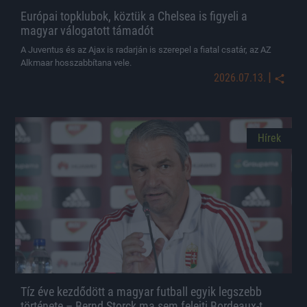
Európai topklubok, köztük a Chelsea is figyeli a
magyar válogatott támadót
A Juventus és az Ajax is radarján is szerepel a fiatal csatár, az AZ
Alkmaar hosszabbítana vele.
|
2026.07.13.
Hírek
Tíz éve kezdődött a magyar futball egyik legszebb
története – Bernd Storck ma sem felejti Bordeaux-t