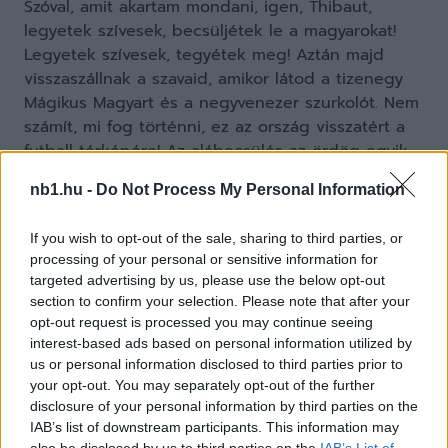
Szóval, amit akartam mondani, igen, Thibaut,
legyetek szívesek, becsüljétek le a magyarokat!
Legyetek szívesek, tegyétek meg! Aztán majd
visszaszállnak a szavaid, amikor látod a tizenegy
Mágikus Magyart és a negyvenezer szurkolót. Nem
számít, mi fog történni, ez az ország visszatért a
futball térképére! Az alábecsülés az ördög egyik
eszköze. És ahogy visszanézem az interjút, az az
nb1.hu -
Do Not Process My Personal Information
érzésem, hogy a belgák jobban félnek a
magyaroktól, mint fordítva. A labdarúgásban bármi
If you wish to opt-out of the sale, sharing to third parties, or
elképzelhető, vegyük csak a görögök példáját!
processing of your personal or sensitive information for
Meg tudjuk csinálni! Hajrá, Magyarország! Az én
targeted advertising by us, please use the below opt-out
tippem, Magyarország 2-1-re nyer”
section to confirm your selection. Please note that after your
opt-out request is processed you may continue seeing
interest-based ads based on personal information utilized by
us or personal information disclosed to third parties prior to
your opt-out. You may separately opt-out of the further
disclosure of your personal information by third parties on the
IAB’s list of downstream participants. This information may
also be disclosed by us to third parties on the
IAB’s List of