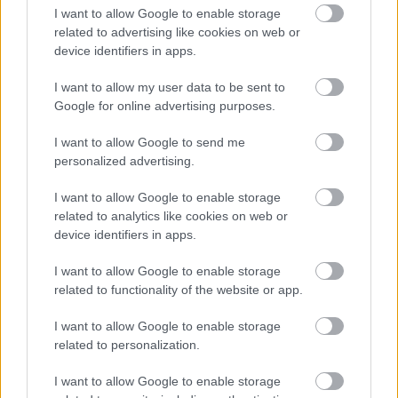
I want to allow Google to enable storage
related to advertising like cookies on web or
device identifiers in apps.
I want to allow my user data to be sent to
Google for online advertising purposes.
I want to allow Google to send me
Remaining
-
0:14
Loaded
:
Pause
Unmute
Picture-
Full
personalized advertising.
0%
in-
Picture
Time
Szöveg forrása: 24.hu
I want to allow Google to enable storage
related to analytics like cookies on web or
device identifiers in apps.
I want to allow Google to enable storage
Megosztás:
related to functionality of the website or app.
I want to allow Google to enable storage
KAPCSOLÓDÓ HÍREK
related to personalization.
I want to allow Google to enable storage