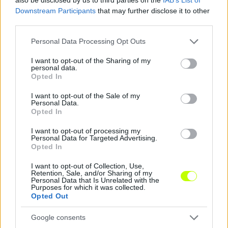
Downstream Participants
that may further disclose it to other
third parties.
Please note that this website/app uses one or more Google
Personal Data Processing Opt Outs
services and may gather and store information including but
not limited to your visit or usage behaviour. You may click to
I want to opt-out of the Sharing of my
personal data.
grant or deny consent to Google and its third-party tags to
Opted In
use your data for below specified purposes in below Google
consent section.
I want to opt-out of the Sale of my
Personal Data.
Opted In
I want to opt-out of processing my
Personal Data for Targeted Advertising.
Opted In
I want to opt-out of Collection, Use,
Retention, Sale, and/or Sharing of my
Personal Data that Is Unrelated with the
Purposes for which it was collected.
Opted Out
Google consents