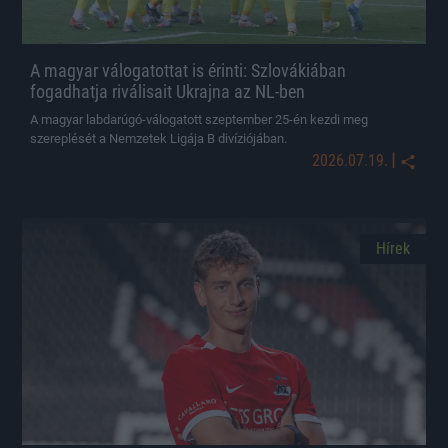
A magyar válogatottat is érinti: Szlovákiában
fogadhatja riválisait Ukrajna az NL-ben
A magyar labdarúgó-válogatott szeptember 25-én kezdi meg
szereplését a Nemzetek Ligája B divíziójában.
|
2026.07.19.
Hírek