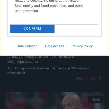
related to security, including authentication
Hírek
functionality and fraud prevention, and other
user protection.
CONFIRM
Data Deletion
Data Access
Privacy Policy
A magyar válogatott sem venne részt a
világbajnokságon
Az UEFA-tagországok közösen utasítanák el a FIFA tervezett
változtatását.
|
2026.07.31.
Hírek