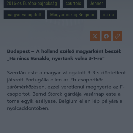
2016-os Európa-bajnokság
courtois
Jenner
magyar válogatott
Magyarország-Belgium
ria ria
Budapest – A holland szélső magyarként beszél:
„Ha nincs Ronaldo, nyertünk volna 3-1-re”
Szerdán este a magyar válogatott 3-3-s döntetlent
játszott Portugália ellen az Eb csoportkör
zárómérkőzésen, ezzel veretlenül megnyerte az F-
csoportot. Bernd Storck gárdája vasárnap este a
torna egyik esélyese, Belgium ellen lép pályára a
nyolcaddöntőben.