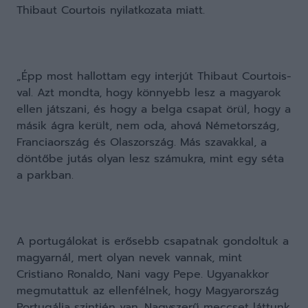
Thibaut Courtois nyilatkozata miatt.
„Épp most hallottam egy interjút Thibaut Courtois-
val. Azt mondta, hogy könnyebb lesz a magyarok
ellen játszani, és hogy a belga csapat örül, hogy a
másik ágra került, nem oda, ahová Németország,
Franciaország és Olaszország. Más szavakkal, a
döntőbe jutás olyan lesz számukra, mint egy séta
a parkban.
A portugálokat is erősebb csapatnak gondoltuk a
magyarnál, mert olyan nevek vannak, mint
Cristiano Ronaldo, Nani vagy Pepe. Ugyanakkor
megmutattuk az ellenfélnek, hogy Magyarország
Portugália szintjén van. Nagyszerű meccset láttunk