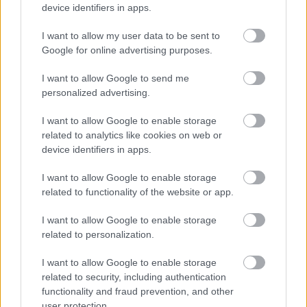
device identifiers in apps.
I want to allow my user data to be sent to
Google for online advertising purposes.
I want to allow Google to send me
personalized advertising.
Az NB I-be is szeretnék visszajutni a Gyirmóttal
I want to allow Google to enable storage
related to analytics like cookies on web or
Kalmár Zsolt szerint a Gyirmót készen áll a Monor elleni osztályozóra
és a feljutásra.
device identifiers in apps.
|
2026.05.31.
I want to allow Google to enable storage
related to functionality of the website or app.
I want to allow Google to enable storage
Hírek
related to personalization.
I want to allow Google to enable storage
related to security, including authentication
functionality and fraud prevention, and other
user protection.