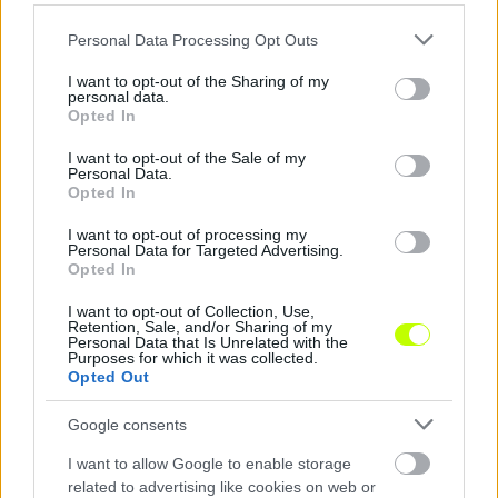
Please note that this website/app uses one or more Google
Personal Data Processing Opt Outs
services and may gather and store information including but
not limited to your visit or usage behaviour. You may click to
I want to opt-out of the Sharing of my
personal data.
grant or deny consent to Google and its third-party tags to
Opted In
use your data for below specified purposes in below Google
consent section.
I want to opt-out of the Sale of my
Personal Data.
Opted In
I want to opt-out of processing my
Duna Kupa: a DAC edzője a tempót, a Topolya mestere
Personal Data for Targeted Advertising.
a fiatalokat emelte ki
Opted In
A Dunaszerdahely 2–1-re legyőzte a TSC-t a Duna Kupa
I want to opt-out of Collection, Use,
elődöntőjében, a találkozó után Robert Klauß és Nenad Milijaš is
Retention, Sale, and/or Sharing of my
értékelte a látottakat.
Personal Data that Is Unrelated with the
Purposes for which it was collected.
|
2026.06.28.
Opted Out
Google consents
Hírek
I want to allow Google to enable storage
related to advertising like cookies on web or