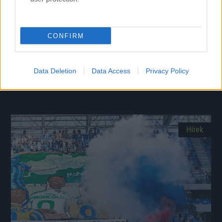
CONFIRM
A megye I után már az NB III-ban bizonyított a 36-
szoros válogatott játékos
Data Deletion
Data Access
Privacy Policy
Március végén 387 nap után tért vissza a pályára.
|
2026.04.13.
Hírek