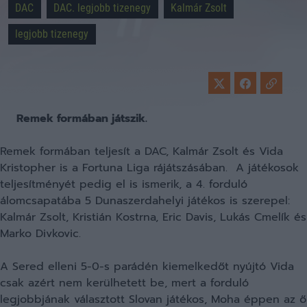
DAC
DAC. legjobb tizenegy
Kalmár Zsolt
legjobb tizenegy
Remek formában játszik.
Remek formában teljesít a DAC, Kalmár Zsolt és Vida
Kristopher is a Fortuna Liga rájátszásában. A játékosok
teljesítményét pedig el is ismerik, a 4. forduló
álomcsapatába 5 Dunaszerdahelyi játékos is szerepel:
Kalmár Zsolt, Kristián Kostrna, Eric Davis, Lukás Cmelík és
Marko Divkovic.
A Sered elleni 5-0-s parádén kiemelkedőt nyújtó Vida
csak azért nem kerülhetett be, mert a forduló
legjobbjának választott Slovan játékos, Moha éppen az ő