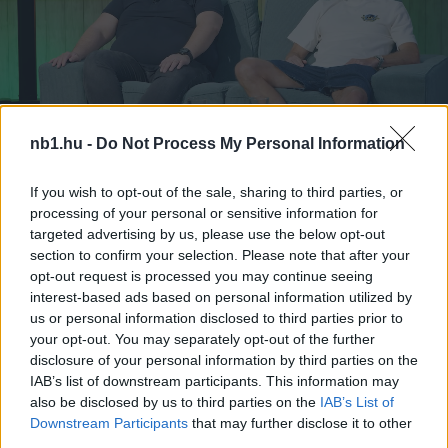
nb1.hu -
Do Not Process My Personal Information
If you wish to opt-out of the sale, sharing to third parties, or
Remaining
-
0:14
Loaded
:
Pause
Unmute
Picture-
Full
processing of your personal or sensitive information for
0%
in-
Picture
Time
targeted advertising by us, please use the below opt-out
section to confirm your selection. Please note that after your
opt-out request is processed you may continue seeing
Megosztás:
interest-based ads based on personal information utilized by
us or personal information disclosed to third parties prior to
your opt-out. You may separately opt-out of the further
KAPCSOLÓDÓ HÍREK
disclosure of your personal information by third parties on the
IAB’s list of downstream participants. This information may
also be disclosed by us to third parties on the
IAB’s List of
Downstream Participants
that may further disclose it to other
Hírek
third parties.