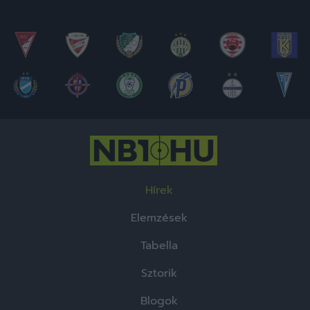
Hírek
Elemzések
Tabella
Sztorik
Blogok