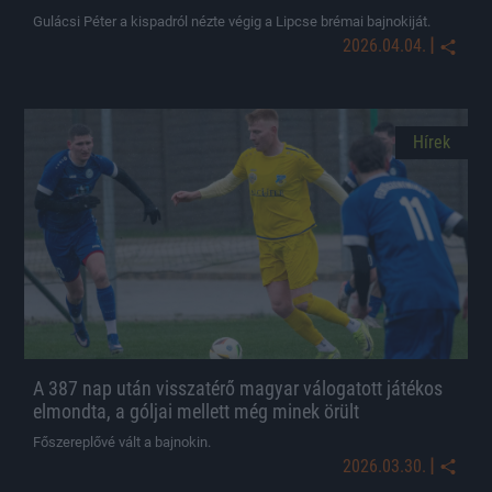
Gulácsi Péter a kispadról nézte végig a Lipcse brémai bajnokiját.
|
2026.04.04.
Hírek
A 387 nap után visszatérő magyar válogatott játékos
elmondta, a góljai mellett még minek örült
Főszereplővé vált a bajnokin.
|
2026.03.30.