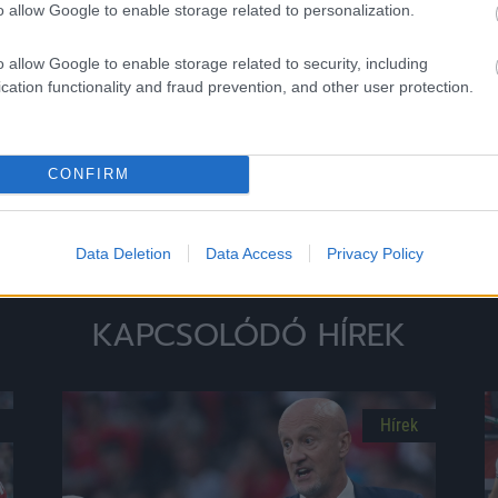
o allow Google to enable storage related to personalization.
o allow Google to enable storage related to security, including
Loaded
:
Unmute
cation functionality and fraud prevention, and other user protection.
0%
CONFIRM
Megosztás:
Data Deletion
Data Access
Privacy Policy
KAPCSOLÓDÓ HÍREK
Hírek