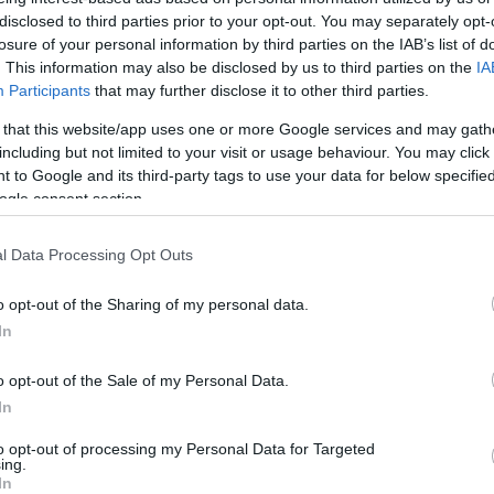
disclosed to third parties prior to your opt-out. You may separately opt-
losure of your personal information by third parties on the IAB’s list of
k ellen betaláló
Axel Witsel
is igyekszik óvatosságra inten
. This information may also be disclosed by us to third parties on the
IA
Participants
that may further disclose it to other third parties.
 that this website/app uses one or more Google services and may gath
including but not limited to your visit or usage behaviour. You may click 
enkit, de megérdemelten nyerték meg a csoportot. Nag
 to Google and its third-party tags to use your data for below specifi
ogle consent section.
l Data Processing Opt Outs
lu Lukaku
azonban egyáltalán nem foglalkozik a magyar vá
o opt-out of the Sharing of my personal data.
In
o opt-out of the Sale of my Personal Data.
 Nem nézem, hogy ki az ellenfél, féljenek tőlünk ők.”
In
to opt-out of processing my Personal Data for Targeted
ing.
In