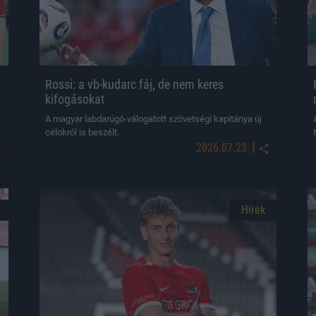
Rossi: a vb-kudarc fáj, de nem keres
kifogásokat
A magyar labdarúgó-válogatott szövetségi kapitánya új
célokról is beszélt.
|
2026.07.23.
Hírek