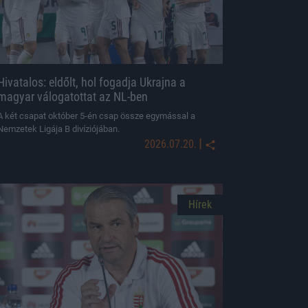
Hivatalos: eldőlt, hol fogadja Ukrajna a
magyar válogatottat az NL-ben
A két csapat október 5-én csap össze egymással a
Nemzetek Ligája B divíziójában.
|
2026.07.20.
Hírek