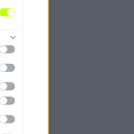
rck alakulatát.
ar-portugál meccset?