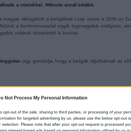
lkozik a mieinkkel, Wilmots annál inkább.
 a magyar válogatott a belgákkal csap össze a 2016-os E
nfelünk a kontinensviadal egyik legnagyobb esélyese, a
obb sztárok tiszteletét is kivívta.
ainggolan
úgy gondolja, hogy a belgák eljuthatnak az el
sárnap, amely Portugália, Izland és Ausztria előtt megnye
o Not Process My Personal Information
, hogy mi vagyunk a favoritok, de Portugália is az volt a
élyes lehet ránk nézve is. Nekünk azonban azon az úton 
to opt-out of the sale, sharing to third parties, or processing of your per
formation for targeted advertising by us, please use the below opt-out s
r selection. Please note that after your opt-out request is processed y
eing interest-based ads based on personal information utilized by us or