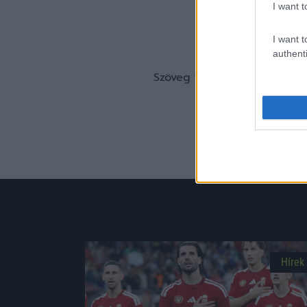
I want t
I want t
authenti
Szöveg forrása: EPA
Hírek