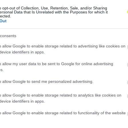
, a korábbi klasszistámadó
Marc Wilmots
tiszteli Bernd Sto
o opt-out of Collection, Use, Retention, Sale, and/or Sharing
ersonal Data that Is Unrelated with the Purposes for which it
lected.
Out
lani, hogy könnyű lesz a magyarok ellen. Látták a magy
is csapatok az Eb-n.”
consents
o allow Google to enable storage related to advertising like cookies on
evice identifiers in apps.
o allow my user data to be sent to Google for online advertising
s.
to allow Google to send me personalized advertising.
o allow Google to enable storage related to analytics like cookies on
evice identifiers in apps.
o allow Google to enable storage related to functionality of the website