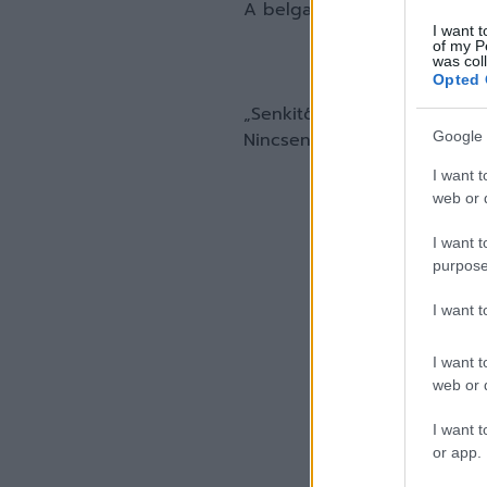
A belga szövetségi kapitány
I want t
of my P
was col
Opted 
„Senkitől nem akarom meghal
Nincsenek kis nemzetek és k
Google 
I want t
web or d
I want t
purpose
I want 
I want t
web or d
I want t
or app.