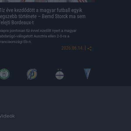
Tíz éve kezdődött a magyar futball egyik
legszebb története – Bernd Storck ma sem
felejti Bordeaux-t
Napra pontosan tíz évvel ezelőtt nyert a magyar
labdarúgó-válogatott Ausztria ellen 2-0-ra a
franciaországi Eb-n.
|
2026.06.14.
Videók