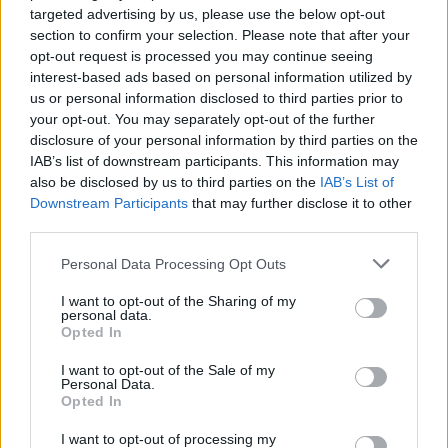
targeted advertising by us, please use the below opt-out
section to confirm your selection. Please note that after your
opt-out request is processed you may continue seeing
interest-based ads based on personal information utilized by
us or personal information disclosed to third parties prior to
your opt-out. You may separately opt-out of the further
disclosure of your personal information by third parties on the
Loaded
:
Unmute
IAB’s list of downstream participants. This information may
0%
also be disclosed by us to third parties on the
IAB’s List of
Downstream Participants
that may further disclose it to other
third parties.
Megosztás:
Please note that this website/app uses one or more Google
Personal Data Processing Opt Outs
services and may gather and store information including but
not limited to your visit or usage behaviour. You may click to
I want to opt-out of the Sharing of my
KAPCSOLÓDÓ HÍREK
personal data.
grant or deny consent to Google and its third-party tags to
Opted In
use your data for below specified purposes in below Google
consent section.
I want to opt-out of the Sale of my
Personal Data.
Hírek
Opted In
I want to opt-out of processing my