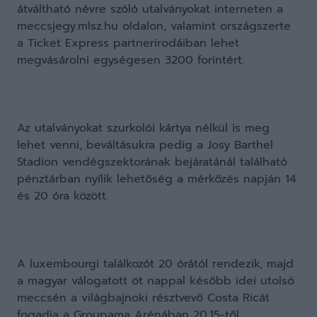
átváltható névre szóló utalványokat interneten a
meccsjegy.mlsz.hu oldalon, valamint országszerte
a Ticket Express partnerirodáiban lehet
megvásárolni egységesen 3200 forintért.
Az utalványokat szurkolói kártya nélkül is meg
lehet venni, beváltásukra pedig a Josy Barthel
Stadion vendégszektorának bejáratánál található
pénztárban nyílik lehetőség a mérkőzés napján 14
és 20 óra között.
A luxembourgi találkozót 20 órától rendezik, majd
a magyar válogatott öt nappal később idei utolsó
meccsén a világbajnoki résztvevő Costa Ricát
fogadja a Groupama Arénában 20.15-től.