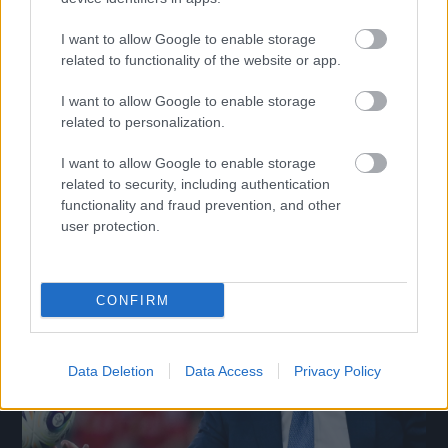
I want to allow Google to enable storage
related to functionality of the website or app.
A magyar válogatott sem venne részt a
I want to allow Google to enable storage
világbajnokságon
related to personalization.
Az UEFA-tagországok közösen utasítanák el a FIFA tervezett
I want to allow Google to enable storage
változtatását.
related to security, including authentication
|
2026.07.31.
functionality and fraud prevention, and other
user protection.
Hírek
CONFIRM
Data Deletion
Data Access
Privacy Policy