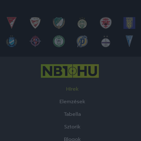
Hírek
Elemzések
Tabella
Sztorik
Blogok