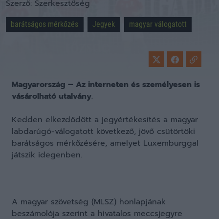
Szerző:
Szerkesztőség
barátságos mérkőzés
Jegyek
magyar válogatott
Magyarország – Az interneten és személyesen is
vásárolható utalvány.
Kedden elkezdődött a jegyértékesítés a magyar
labdarúgó-válogatott következő, jövő csütörtöki
barátságos mérkőzésére, amelyet Luxemburggal
játszik idegenben.
A magyar szövetség (MLSZ) honlapjának
beszámolója szerint a hivatalos meccsjegyre