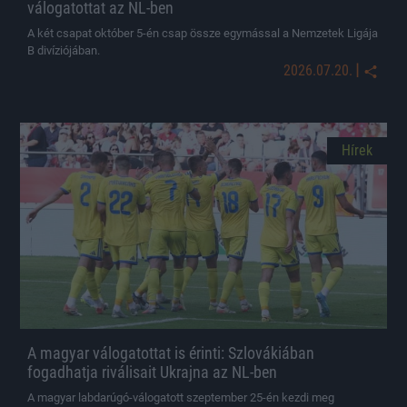
válogatottat az NL-ben
A két csapat október 5-én csap össze egymással a Nemzetek Ligája
B divíziójában.
|
2026.07.20.
Hírek
A magyar válogatottat is érinti: Szlovákiában
fogadhatja riválisait Ukrajna az NL-ben
A magyar labdarúgó-válogatott szeptember 25-én kezdi meg