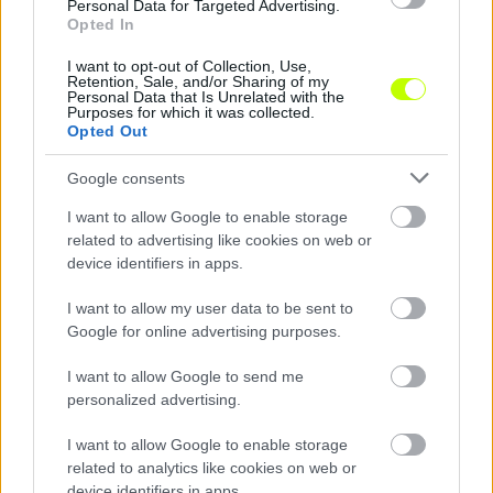
Personal Data for Targeted Advertising.
Opted In
I want to opt-out of Collection, Use,
Retention, Sale, and/or Sharing of my
Personal Data that Is Unrelated with the
Purposes for which it was collected.
Opted Out
Google consents
Újra telt ház lehet a Kispest–Vasason
I want to allow Google to enable storage
A Honvéd kérésére elhalasztották a korábban kiszabott
szektorbezárás végrehajtását.
related to advertising like cookies on web or
|
2026.08.07.
device identifiers in apps.
I want to allow my user data to be sent to
Google for online advertising purposes.
Hírek
I want to allow Google to send me
personalized advertising.
I want to allow Google to enable storage
related to analytics like cookies on web or
device identifiers in apps.