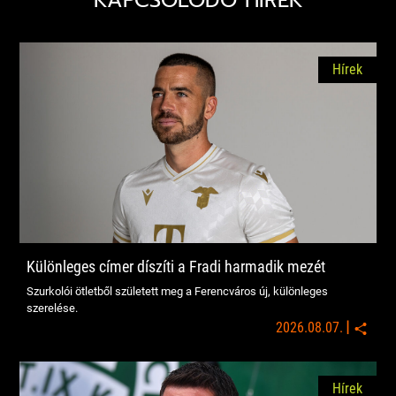
KAPCSOLÓDÓ HÍREK
Hírek
Különleges címer díszíti a Fradi harmadik mezét
Szurkolói ötletből született meg a Ferencváros új, különleges
szerelése.
|
2026.08.07.
Hírek