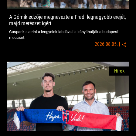
A Górnik edzője megnevezte a Fradi legnagyobb erejét,
majd merészet ígért
Gasparík szerint a lengyelek labdával is irányíthatják a budapesti
meccset.
|
2026.08.05.
Hírek