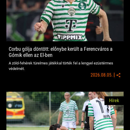
Corbu gólja döntött: előnybe került a Ferencváros a
Górnik ellen az El-ben
A zöld-fehérek türelmes játékkal törték fel a lengyel ezüstérmes
védelmét.
|
2026.08.05.
Hírek