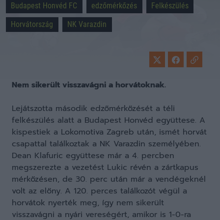
Budapest Honvéd FC
edzőmérkőzés
Felkészülés
Horvátország
NK Varazdin
Nem sikerült visszavágni a horvátoknak.
Lejátszotta második edzőmérkőzését a téli
felkészülés alatt a Budapest Honvéd együttese. A
kispestiek a Lokomotiva Zagreb után, ismét horvát
csapattal találkoztak a NK Varazdin személyében.
Dean Klafuric együttese már a 4. percben
megszerezte a vezetést Lukic révén a zártkapus
mérkőzésen, de 30. perc után már a vendégeknél
volt az előny. A 120. perces találkozót végül a
horvátok nyerték meg, így nem sikerült
visszavágni a nyári vereségért, amikor is 1-0-ra