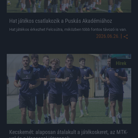
Hat játékos csatlakozik a Puskás Akadémiához
Hat játékos érkezhet Felcsútra, miközben több fontos távozó is van.
|
2026.06.26.
Hírek
Kecskemét: alaposan átalakult a játékoskeret, az MTK-