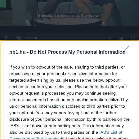
Remaining
-
0:14
Loaded
:
Pause
Unmute
Picture-
Full
0%
in-
Picture
Time
nb1.hu -
Do Not Process My Personal Information
Szöveg forrása: honvedfc.hu
If you wish to opt-out of the sale, sharing to third parties, or
processing of your personal or sensitive information for
targeted advertising by us, please use the below opt-out
Megosztás:
section to confirm your selection. Please note that after your
opt-out request is processed you may continue seeing
interest-based ads based on personal information utilized by
KAPCSOLÓDÓ HÍREK
us or personal information disclosed to third parties prior to
your opt-out. You may separately opt-out of the further
disclosure of your personal information by third parties on the
IAB’s list of downstream participants. This information may
Hírek
also be disclosed by us to third parties on the
IAB’s List of
Downstream Participants
that may further disclose it to other