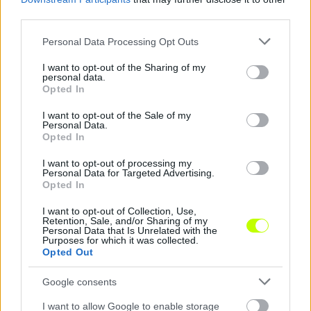
third parties.
Please note that this website/app uses one or more Google
Personal Data Processing Opt Outs
services and may gather and store information including but
not limited to your visit or usage behaviour. You may click to
I want to opt-out of the Sharing of my
personal data.
grant or deny consent to Google and its third-party tags to
Opted In
use your data for below specified purposes in below Google
consent section.
I want to opt-out of the Sale of my
Personal Data.
Három magyarral indult a Liverpool felkészülése,
Opted In
megvan az öt ellenfél is
I want to opt-out of processing my
Szoboszlai Dominik, Kerkez Milos és Pécsi Ármin is ott volt az első
Personal Data for Targeted Advertising.
tréningen.
Opted In
|
2026.07.15.
I want to opt-out of Collection, Use,
Retention, Sale, and/or Sharing of my
Personal Data that Is Unrelated with the
Purposes for which it was collected.
Opted Out
Hírek
Google consents
I want to allow Google to enable storage