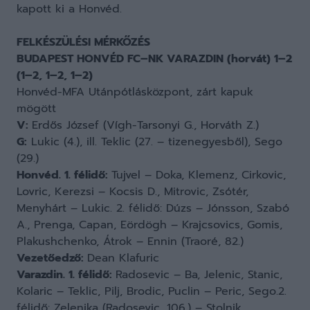
kapott ki a Honvéd.
FELKÉSZÜLÉSI MÉRKŐZÉS
BUDAPEST HONVÉD FC–NK VARAZDIN (horvát) 1–2
(1–2, 1–2, 1–2)
Honvéd-MFA Utánpótlásközpont, zárt kapuk
mögött
V:
Erdős József (Vígh-Tarsonyi G., Horváth Z.)
G:
Lukic (4.), ill. Teklic (27. – tizenegyesből), Sego
(29.)
Honvéd. 1. félidő:
Tujvel – Doka, Klemenz, Cirkovic,
Lovric, Kerezsi – Kocsis D., Mitrovic, Zsótér,
Menyhárt – Lukic. 2. félidő: Dúzs – Jónsson, Szabó
A., Prenga, Capan, Eördögh – Krajcsovics, Gomis,
Plakushchenko, Átrok – Ennin (Traoré, 82.)
Vezetőedző:
Dean Klafuric
Varazdin. 1. félidő:
Radosevic – Ba, Jelenic, Stanic,
Kolaric – Teklic, Pilj, Brodic, Puclin – Peric, Sego.2.
félidő: Zelenika (Radosevic, 106.) – Stolnik,