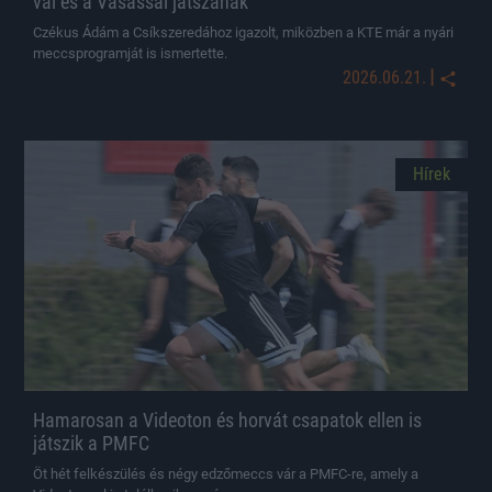
val és a Vasassal játszanak
Czékus Ádám a Csíkszeredához igazolt, miközben a KTE már a nyári
meccsprogramját is ismertette.
|
2026.06.21.
Hírek
Hamarosan a Videoton és horvát csapatok ellen is
játszik a PMFC
Öt hét felkészülés és négy edzőmeccs vár a PMFC-re, amely a