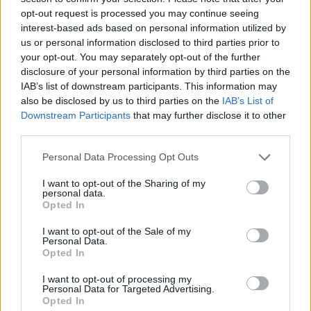
opt-out request is processed you may continue seeing
interest-based ads based on personal information utilized by
us or personal information disclosed to third parties prior to
your opt-out. You may separately opt-out of the further
disclosure of your personal information by third parties on the
IAB’s list of downstream participants. This information may
Hosszabbított a Honvéd külföldre vágyó fiatal
also be disclosed by us to third parties on the
IAB’s List of
tehetsége
Downstream Participants
that may further disclose it to other
Három évvel hosszabbított a Kispest-Honvéddal a mindössze 17
third parties.
éves Kovács Erik, aki már 16 évesen bemutatkozott az első
csapatban.
Please note that this website/app uses one or more Google
Personal Data Processing Opt Outs
|
2026.08.08.
services and may gather and store information including but
not limited to your visit or usage behaviour. You may click to
I want to opt-out of the Sharing of my
personal data.
grant or deny consent to Google and its third-party tags to
Opted In
use your data for below specified purposes in below Google
Hírek
consent section.
I want to opt-out of the Sale of my
Personal Data.
Opted In
I want to opt-out of processing my
Personal Data for Targeted Advertising.
Opted In