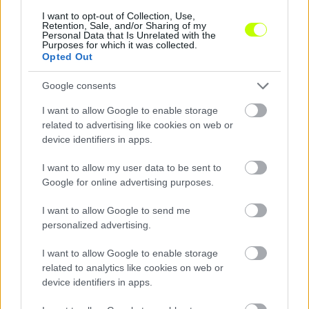
I want to opt-out of Collection, Use,
Retention, Sale, and/or Sharing of my
Personal Data that Is Unrelated with the
Purposes for which it was collected.
Opted Out
Meglepetés a semmiből: a Liverpool kölcsönveszi a
Barca védőjét
Google consents
Ronald Araújót egy évre szerzi meg a Pool a katalán gigásztól, s
opciós joga is lesz a klubnak a több poszton is bevethető uruguayi
I want to allow Google to enable storage
játékosra.
related to advertising like cookies on web or
|
2026.08.08.
device identifiers in apps.
I want to allow my user data to be sent to
Hírek
Google for online advertising purposes.
I want to allow Google to send me
personalized advertising.
I want to allow Google to enable storage
related to analytics like cookies on web or
device identifiers in apps.