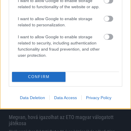
I want to allow Google to enable storage
related to functionality of the website or app.
Végleges lett a Soroksár játékoskerete
I want to allow Google to enable storage
Három érkezővel zárta le keretének kialakítását a sárga-fekete klub.
related to personalization.
|
2026.08.07.
I want to allow Google to enable storage
related to security, including authentication
functionality and fraud prevention, and other
Hírek
user protection.
CONFIRM
Data Deletion
Data Access
Privacy Policy
Megvan, hová igazolhat az ETO magyar válogatott
játékosa