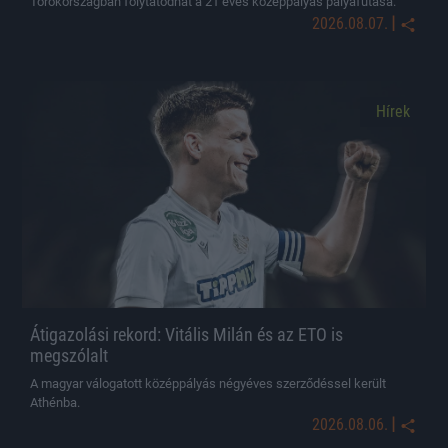
Törökországban folytatódhat a 21 éves középpályás pályafutása.
|
2026.08.07.
Hírek
Átigazolási rekord: Vitális Milán és az ETO is
megszólalt
A magyar válogatott középpályás négyéves szerződéssel került
Athénba.
|
2026.08.06.