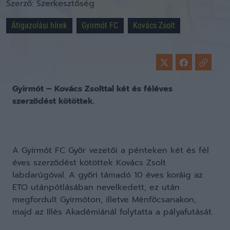
Szerző:
Szerkesztőség
Átigazolási hírek
Gyirmót FC
Kovács Zsolt
Gyirmót – Kovács Zsolttal két és féléves
szerződést kötöttek.
A Gyirmót FC Győr vezetői a pénteken két és fél
éves szerződést kötöttek Kovács Zsolt
labdarúgóval. A győri támadó 10 éves koráig az
ETO utánpótlásában nevelkedett, ez után
megfordult Gyirmóton, illetve Ménfőcsanakon,
majd az Illés Akadémiánál folytatta a pályafutását.