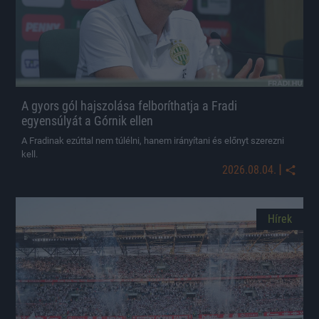
A gyors gól hajszolása felboríthatja a Fradi
egyensúlyát a Górnik ellen
A Fradinak ezúttal nem túlélni, hanem irányítani és előnyt szerezni
kell.
|
2026.08.04.
Hírek