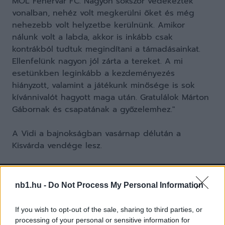
MOL Fehérvár FC. Nagyon sokszor védekeztek
vonalban, nehéz volt megkerülni őket és még
nehezebb volt helyzetbe kerülnünk. Amikor
nálunk volt a labda, akkor is inkább csak
kontrákból tudtuk megindítani a támadásainkat.
Ellenfelünk nagyon jól zárta a tereket. A mi
esetünkben leginkább a kezdeményezés
hiányzott, valamint a játékunk minősége is sok
kívánnivalót hagyott maga után. Gratulálok Márton
Gábornak és csapatának a győzelemhez."
A Vidi a bajnokságban vasárnap délután a
Kisvárda vendége lesz.
nb1.hu -
Do Not Process My Personal Information
If you wish to opt-out of the sale, sharing to third parties, or
processing of your personal or sensitive information for