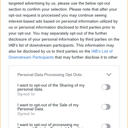
targeted advertising by us, please use the below opt-out
section to confirm your selection. Please note that after your
opt-out request is processed you may continue seeing
interest-based ads based on personal information utilized by
us or personal information disclosed to third parties prior to
your opt-out. You may separately opt-out of the further
disclosure of your personal information by third parties on the
IAB’s list of downstream participants. This information may
also be disclosed by us to third parties on the
IAB’s List of
Downstream Participants
that may further disclose it to other
third parties.
Remaining
-
0:14
Loaded
:
Pause
Unmute
Picture-
Full
0%
in-
Picture
Time
Please note that this website/app uses one or more Google
Personal Data Processing Opt Outs
services and may gather and store information including but
not limited to your visit or usage behaviour. You may click to
I want to opt-out of the Sharing of my
personal data.
Megosztás:
grant or deny consent to Google and its third-party tags to
Opted In
use your data for below specified purposes in below Google
consent section.
I want to opt-out of the Sale of my
KAPCSOLÓDÓ HÍREK
Personal Data.
Opted In
I want to opt-out of processing my