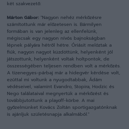
két szakvezető:
Márton Gábor:
"Nagyon nehéz mérkőzésre
számítottunk már előzetesen is. Bármilyen
formában is van jelenleg az ellenfelünk,
mégiscsak egy nagyon nívós bajnokságban
lépnek pályára hétről hétre. Óriásit melóztak a
fiúk, nagyon nagyot küzdöttünk, helyenként jól
játszottunk, helyenként voltak holtpontok, de
összességében teljesen rendben volt a mérkőzés.
A tizenegyes-párbaj már a hidegvér kérdése volt,
ezúttal mi voltunk a nyugodtabbak, Ádám
védéseivel, valamint Evandro, Stopira, Hodzic és
Nego találataival megnyertük a mérkőzést és
továbbjutottunk a playoff-körbe. A mai
győzelmünket Kovács Zoltán sportigazgatónknak
is ajánljuk születésnapja alkalmából."