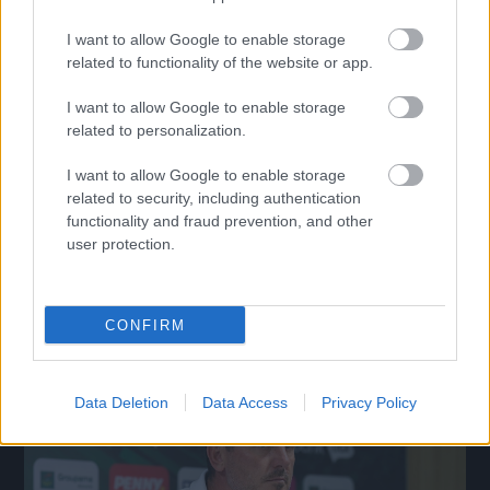
I want to allow Google to enable storage
related to functionality of the website or app.
I want to allow Google to enable storage
related to personalization.
I want to allow Google to enable storage
related to security, including authentication
A Górnik edzője megnevezte a Fradi legnagyobb erejét,
functionality and fraud prevention, and other
majd merészet ígért
user protection.
Gasparík szerint a lengyelek labdával is irányíthatják a budapesti
meccset.
|
2026.08.05.
CONFIRM
Data Deletion
Data Access
Privacy Policy
Hírek