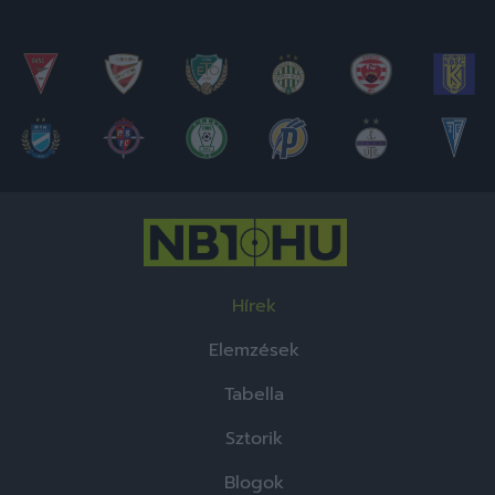
Hírek
Elemzések
Tabella
Sztorik
Blogok