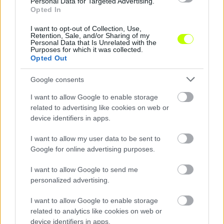
Personal Data for Targeted Advertising.
Hírek
Opted In
I want to opt-out of Collection, Use,
Retention, Sale, and/or Sharing of my
Personal Data that Is Unrelated with the
Purposes for which it was collected.
Opted Out
Google consents
I want to allow Google to enable storage
related to advertising like cookies on web or
device identifiers in apps.
Corbu gólja döntött: előnybe került a Ferencváros a
Górnik ellen az El-ben
I want to allow my user data to be sent to
A zöld-fehérek türelmes játékkal törték fel a lengyel ezüstérmes
Google for online advertising purposes.
védelmét.
|
2026.08.05.
I want to allow Google to send me
personalized advertising.
I want to allow Google to enable storage
Hírek
related to analytics like cookies on web or
device identifiers in apps.