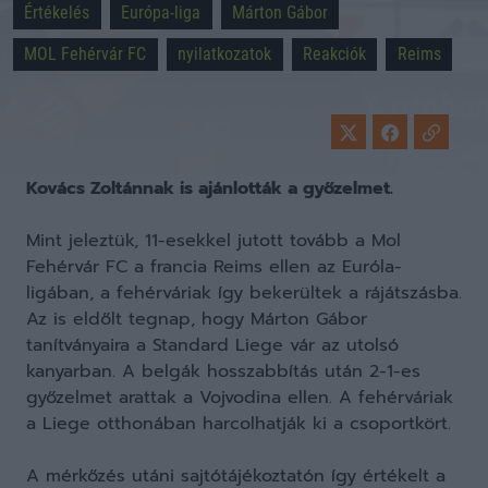
Értékelés
Európa-liga
Márton Gábor
MOL Fehérvár FC
nyilatkozatok
Reakciók
Reims
Kovács Zoltánnak is ajánlották a győzelmet.
Mint jeleztük, 11-esekkel jutott tovább a Mol
Fehérvár FC a francia Reims ellen az Euróla-
ligában, a fehérváriak így bekerültek a rájátszásba.
Az is eldőlt tegnap, hogy Márton Gábor
tanítványaira a Standard Liege vár az utolsó
kanyarban. A belgák hosszabbítás után 2-1-es
győzelmet arattak a Vojvodina ellen. A fehérváriak
a Liege otthonában harcolhatják ki a csoportkört.
A mérkőzés utáni sajtótájékoztatón így értékelt a