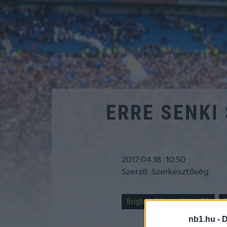
ERRE SENKI
2017.04.18. 10:50
Szerző:
Szerkesztőség
Brighton&Hove Albion FC
nb1.hu -
D