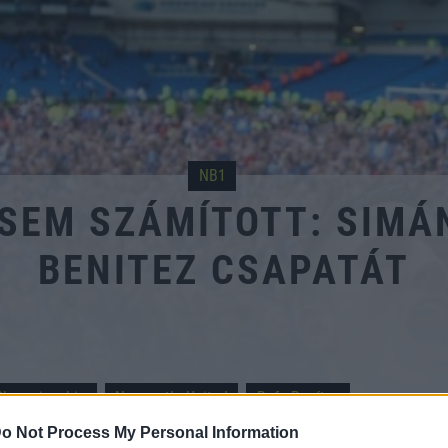
NB1
 SEM SZÁMÍTOTT: SIMÁ
BENITEZ CSAPATÁT
Championship
Newcastle United
Rafa Benítez
o Not Process My Personal Information