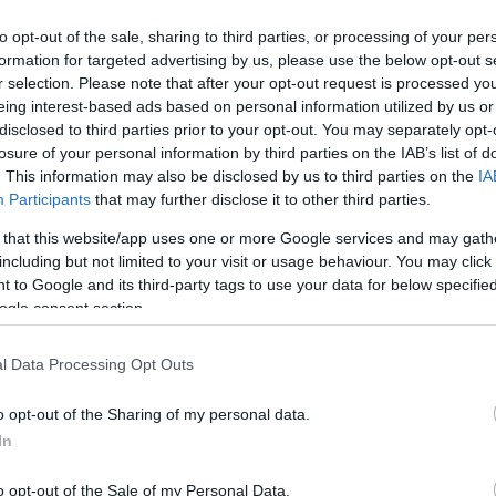
nak ismét az angol élvonalban.
to opt-out of the sale, sharing to third parties, or processing of your per
formation for targeted advertising by us, please use the below opt-out s
tályú bajnokság hétfői játéknapján 2-1-re legyőzte a Wi
r selection. Please note that after your opt-out request is processed y
yen álló Huddersfield csak döntetlent ért el a Derby ven
eing interest-based ads based on personal information utilized by us or
 rosszabb helyen már nem végezhet.
disclosed to third parties prior to your opt-out. You may separately opt-
losure of your personal information by third parties on the IAB’s list of
két együttes egyenesen feljut a Premier League-be, míg
. This information may also be disclosed by us to third parties on the
IA
Participants
that may further disclose it to other third parties.
ájátszást vívnak a harmadik élvonalbeli helyért.
 that this website/app uses one or more Google services and may gath
3-as szezonban szerepelt a legjobbak között – számolt 
including but not limited to your visit or usage behaviour. You may click 
 to Google and its third-party tags to use your data for below specifi
ogle consent section.
l Data Processing Opt Outs
o opt-out of the Sharing of my personal data.
In
o opt-out of the Sale of my Personal Data.