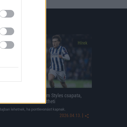
Hírek
Drámai hírt kapott Callum Styles csapata,
akár a sorsukat is eldöntheti
Bajban lehetnek, ha pontlevonást kapnak.
|
2026.04.13.