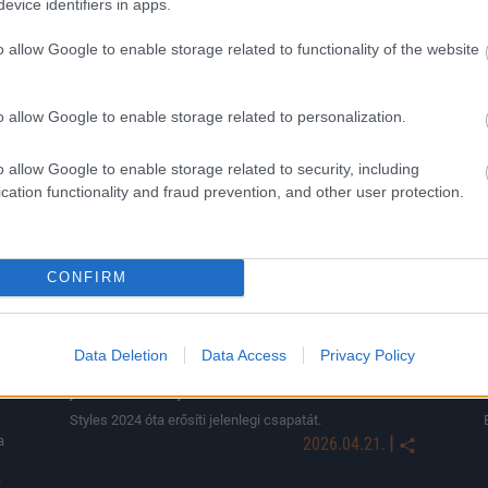
evice identifiers in apps.
o allow Google to enable storage related to functionality of the website
KAPCSOLÓDÓ HÍREK
o allow Google to enable storage related to personalization.
Hírek
o allow Google to enable storage related to security, including
cation functionality and fraud prevention, and other user protection.
CONFIRM
Data Deletion
Data Access
Privacy Policy
Új fejezet kezdődhet a magyar válogatott
játékos karrierjében
Styles 2024 óta erősíti jelenlegi csapatát.
|
a
2026.04.21.