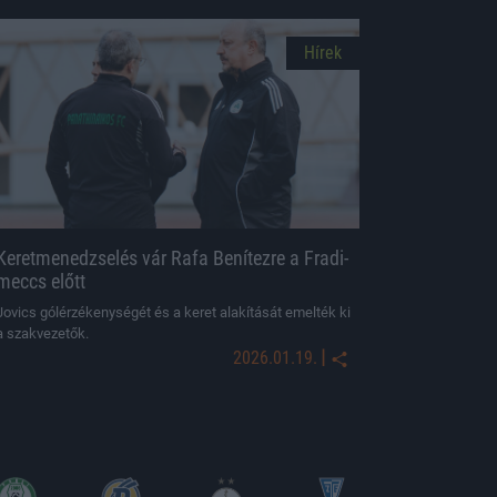
Hírek
Keretmenedzselés vár Rafa Benítezre a Fradi-
meccs előtt
Jovics gólérzékenységét és a keret alakítását emelték ki
a szakvezetők.
|
2026.01.19.