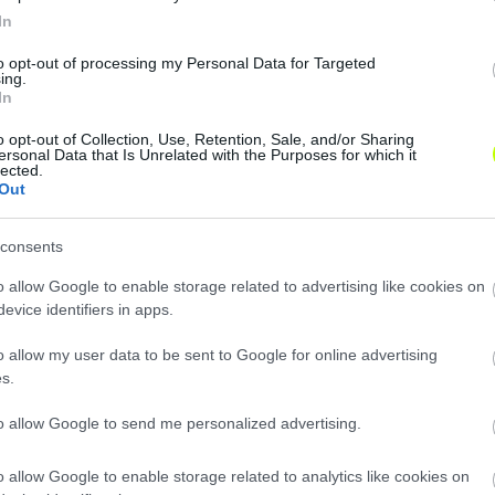
In
to opt-out of processing my Personal Data for Targeted
ing.
In
o opt-out of Collection, Use, Retention, Sale, and/or Sharing
ersonal Data that Is Unrelated with the Purposes for which it
lected.
Out
consents
o allow Google to enable storage related to advertising like cookies on
evice identifiers in apps.
o allow my user data to be sent to Google for online advertising
Loaded
:
Unmute
s.
0%
to allow Google to send me personalized advertising.
o allow Google to enable storage related to analytics like cookies on
Megosztás: