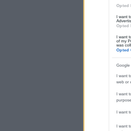
Opted 
I want 
Advertis
Opted 
I want t
of my P
was col
Opted 
Google 
I want t
web or d
I want t
purpose
I want 
I want t