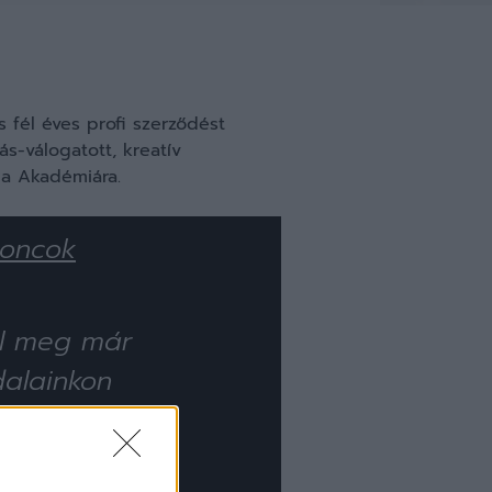
 fél éves profi szerződést
ás-válogatott, kreatív
la Akadémiára.
joncok
ól meg már
dalainkon
attintva
árólag NB II-