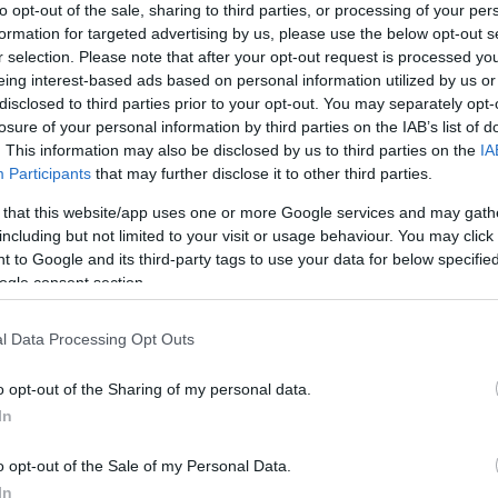
 hírek továbbra is az adott oldalakon j
to opt-out of the sale, sharing to third parties, or processing of your per
formation for targeted advertising by us, please use the below opt-out s
olyamban viszont minden fejlemény me
r selection. Please note that after your opt-out request is processed y
e, részletekért viszont érdemes a bej
eing interest-based ads based on personal information utilized by us or
disclosed to third parties prior to your opt-out. You may separately opt-
losure of your personal information by third parties on the IAB’s list of
. This information may also be disclosed by us to third parties on the
IA
Participants
that may further disclose it to other third parties.
lhetett azzal, hogy egy európai – topbajnokságban szer
 that this website/app uses one or more Google services and may gath
lkedhetek. Szeretném megköszönni a Vasas Kubala Akadé
including but not limited to your visit or usage behaviour. You may click 
ezetőnek, hogy az a akadémián eltöltött hónapok alatt 
 to Google and its third-party tags to use your data for below specifi
ta, milyen sokat jelent nekem ez a lehetőség, így folyam
ogle consent section.
ozó edzők és szakemberek lelkiismeretes munkáját is, h
saimnak üzenem, hogy nagyon jól éreztem magam velük és 
l Data Processing Opt Outs
l játékos az aláírást követően."
o opt-out of the Sharing of my personal data.
In
dés: Benét és Feczesint is megtapsolt
o opt-out of the Sale of my Personal Data.
In