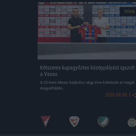
Hírek
Kétszeres kupagyőztes középpályást igazolt
a Vasas
A 25 éves Mezei Szabolcs négy évre kötelezte el magát
Angyalföldön.
|
2026.08.05.