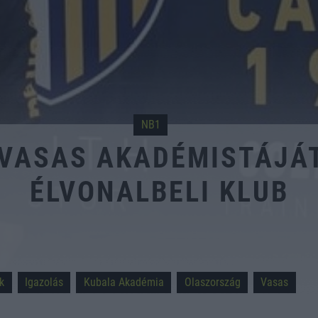
NB1
 VASAS AKADÉMISTÁJÁ
ÉLVONALBELI KLUB
k
Igazolás
Kubala Akadémia
Olaszország
Vasas