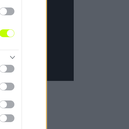
Szurkolói
Nagy Miklós,
émia
ője,
ne Ferenc
in Róbert és
oz!"