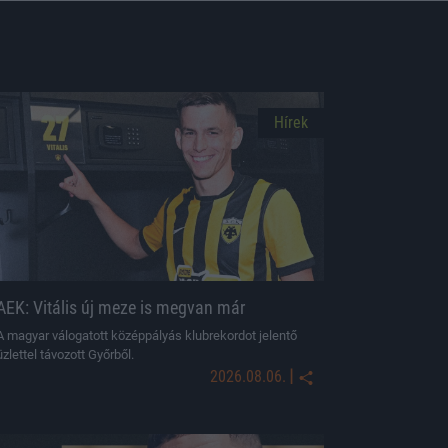
Hírek
AEK: Vitális új meze is megvan már
A magyar válogatott középpályás klubrekordot jelentő
üzlettel távozott Győrből.
|
2026.08.06.