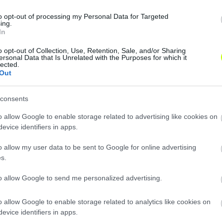
 újabb átigazolások is szóba kerültek. 
to opt-out of processing my Personal Data for Targeted
ing.
tt tegnap a Vasas, melyen részt vett 
In
lubigazgatója, a Vasas Kubala Akad
o opt-out of Collection, Use, Retention, Sale, and/or Sharing
ersonal Data that Is Unrelated with the Purposes for which it
 Domonyai László, a Vasas FC ügyvezet
lected.
Out
zló, a Vasas SC ügyvezető elnöke, Be
consents
alamint az új igazolások közül Feczes
o allow Google to enable storage related to advertising like cookies on
evice identifiers in apps.
o allow my user data to be sent to Google for online advertising
 profi szerződéséhez és sok sikert kívánunk pályafutásáh
s.
to allow Google to send me personalized advertising.
o allow Google to enable storage related to analytics like cookies on
evice identifiers in apps.