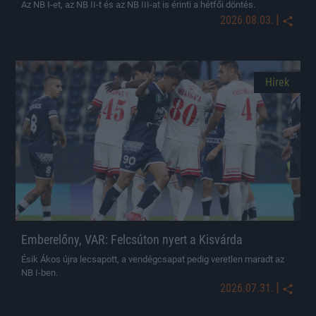
Az NB I-et, az NB II-t és az NB III-at is érinti a hétfői döntés.
|
2026.08.03.
Hírek
Emberelőny, VAR: Felcsúton nyert a Kisvárda
Ésik Ákos újra lecsapott, a vendégcsapat pedig veretlen maradt az
NB I-ben.
|
2026.07.31.