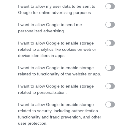
I want to allow my user data to be sent to
Google for online advertising purposes.
I want to allow Google to send me
Újra telt ház lehet a Kispest–Vasason
personalized advertising.
A Honvéd kérésére elhalasztották a korábban kiszabott
szektorbezárás végrehajtását.
I want to allow Google to enable storage
|
2026.08.07.
related to analytics like cookies on web or
device identifiers in apps.
I want to allow Google to enable storage
Hírek
related to functionality of the website or app.
I want to allow Google to enable storage
related to personalization.
I want to allow Google to enable storage
related to security, including authentication
functionality and fraud prevention, and other
user protection.