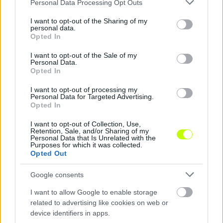
Please note that this website/app uses one or more Google
Personal Data Processing Opt Outs
services and may gather and store information including but
not limited to your visit or usage behaviour. You may click to
I want to opt-out of the Sharing of my
personal data.
grant or deny consent to Google and its third-party tags to
Opted In
use your data for below specified purposes in below Google
consent section.
I want to opt-out of the Sale of my
Personal Data.
Ötgólos dráma: kétgólos hátrányból állt fel az MTK,
Opted In
mégis a Puskás Akadémia nyert
I want to opt-out of processing my
Colley a hosszabbítás végén döntötte el a forduló pénteki
Personal Data for Targeted Advertising.
nyitómérkőzését.
Opted In
|
2026.08.07.
I want to opt-out of Collection, Use,
Retention, Sale, and/or Sharing of my
Personal Data that Is Unrelated with the
Purposes for which it was collected.
Opted Out
Hírek
Google consents
I want to allow Google to enable storage
related to advertising like cookies on web or
device identifiers in apps.