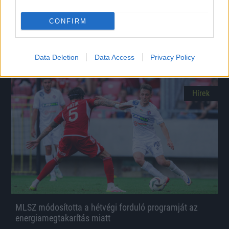
A Kispest–Vasas rangadóval kezdődik az NB I 4.
CONFIRM
fordulója
Péntektől hétfőig mindennap rendeznek mérkőzést az élvonalban.
|
2026.08.04.
Data Deletion
Data Access
Privacy Policy
Hírek
MLSZ módosította a hétvégi forduló programját az
energiamegtakarítás miatt