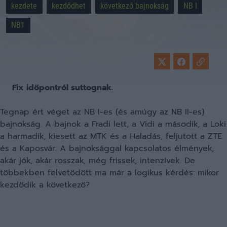
kezdete
kezdődhet
következő bajnokság
NB I
NB1
Fix időpontról suttognak.
Tegnap ért véget az NB I-es (és amúgy az NB II-es)
bajnokság. A bajnok a Fradi lett, a Vidi a második, a Loki
a harmadik, kiesett az MTK és a Haladás, feljutott a ZTE
és a Kaposvár. A bajnoksággal kapcsolatos élmények,
akár jók, akár rosszak, még frissek, intenzívek. De
többekben felvetődött ma már a logikus kérdés: mikor
kezdődik a következő?