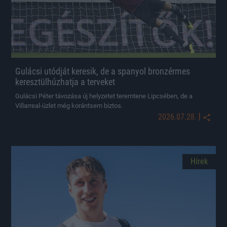
Gulácsi utódját keresik, de a spanyol bronzérmes
keresztülhúzhatja a terveket
Gulácsi Péter távozása új helyzetet teremtene Lipcsében, de a
Villarreal-üzlet még korántsem biztos.
|
2026.07.28.
Hírek