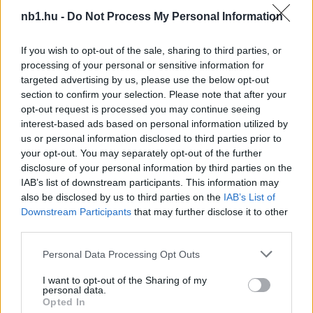
nb1.hu -
Do Not Process My Personal Information
KAPCSOLÓDÓ HÍREK
If you wish to opt-out of the sale, sharing to third parties, or
processing of your personal or sensitive information for
targeted advertising by us, please use the below opt-out
Hírek
section to confirm your selection. Please note that after your
opt-out request is processed you may continue seeing
interest-based ads based on personal information utilized by
us or personal information disclosed to third parties prior to
your opt-out. You may separately opt-out of the further
disclosure of your personal information by third parties on the
IAB’s list of downstream participants. This information may
also be disclosed by us to third parties on the
IAB’s List of
Downstream Participants
that may further disclose it to other
third parties.
Gulácsi győztes meccsen mutatkozott be kezdőként a
Please note that this website/app uses one or more Google
Personal Data Processing Opt Outs
Villarrealban
services and may gather and store information including but
A magyar kapus két nagy védéssel és hibátlan teljesítménnyel
not limited to your visit or usage behaviour. You may click to
I want to opt-out of the Sharing of my
personal data.
debütált.
grant or deny consent to Google and its third-party tags to
Opted In
|
2026.08.05.
use your data for below specified purposes in below Google