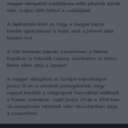
magyar válogatott edzőtábora előtt pihenőt adnak
neki, tudjon időt tölteni a családjával.
A tájékoztató kitér rá, hogy a magyar kapus
kisebb ujjsérüléssel is küzd, amit a pihenő alatt
kezelni tud.
A már biztosan bajnoki ezüstérmes, a Német
Kupában is második Leipzig szombaton az Union
Berlin ellen zárja a szezont.
A magyar válogatott az Európa-bajnokságon
június 15-én a címvédő portugálokkal, négy
nappal később a világbajnok franciákkal találkozik
a Puskás Arénában, majd június 23-án a 2014-ben
vb-aranyérmes németek ellen Münchenben zárja
a csoportkört.