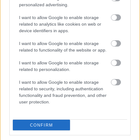
Hírek
personalized advertising.
I want to allow Google to enable storage
related to analytics like cookies on web or
device identifiers in apps.
I want to allow Google to enable storage
related to functionality of the website or app.
I want to allow Google to enable storage
related to personalization.
Megvan a megállapodás: Gulácsi Péter távozik a
Leipzigtől
I want to allow Google to enable storage
related to security, including authentication
Fabrizio Romano értesülései szerint eldőlt Gulácsi Péter jövője: az RB
Leipzig magyar válogatott kapusa a spanyol élvonalbeli Villarrealhoz
functionality and fraud prevention, and other
igazol.
user protection.
|
2026.08.01.
CONFIRM
Hírek