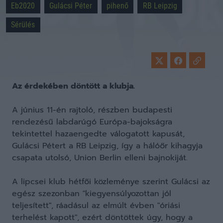
Eb2020
Gulácsi Péter
pihenő
RB Leipzig
Sérülés
Az érdekében döntött a klubja.
A június 11-én rajtoló, részben budapesti
rendezésű labdarúgó Európa-bajokságra
tekintettel hazaengedte válogatott kapusát,
Gulácsi Pétert a RB Leipzig, így a hálóőr kihagyja
csapata utolsó, Union Berlin elleni bajnokiját.
A lipcsei klub hétfői közleménye szerint Gulácsi az
egész szezonban "kiegyensúlyozottan jól
teljesített", ráadásul az elmúlt évben "óriási
terhelést kapott", ezért döntöttek úgy, hogy a