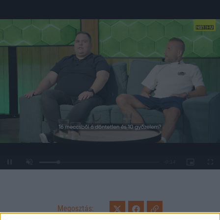
Loaded
:
Unmute
0%
Megosztás: