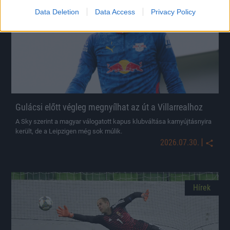
Data Deletion
Data Access
Privacy Policy
Gulácsi előtt végleg megnyílhat az út a Villarrealhoz
A Sky szerint a magyar válogatott kapus klubváltása karnyújtásnyira
került, de a Leipzigen még sok múlik.
|
2026.07.30.
Hírek