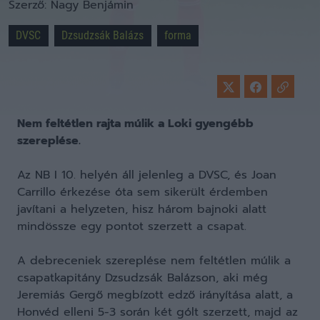
Szerző:
Nagy Benjámin
DVSC
Dzsudzsák Balázs
forma
Nem feltétlen rajta múlik a Loki gyengébb
szereplése.
Az NB I 10. helyén áll jelenleg a DVSC, és Joan
Carrillo érkezése óta sem sikerült érdemben
javítani a helyzeten, hisz három bajnoki alatt
mindössze egy pontot szerzett a csapat.
A debreceniek szereplése nem feltétlen múlik a
csapatkapitány Dzsudzsák Balázson, aki még
Jeremiás Gergő megbízott edző irányítása alatt, a
Honvéd elleni 5-3 során két gólt szerzett, majd az