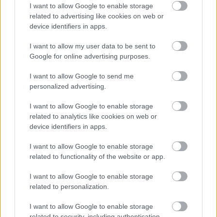
I want to allow Google to enable storage
related to advertising like cookies on web or
Hírek
device identifiers in apps.
I want to allow my user data to be sent to
Google for online advertising purposes.
I want to allow Google to send me
personalized advertising.
I want to allow Google to enable storage
related to analytics like cookies on web or
Gert Remmel a visszavágóról beszélt, Bo Svensson
device identifiers in apps.
szerint a København kézben tartotta a meccset
I want to allow Google to enable storage
A két vezetőedző a Debrecen–København 3–0-s első mérkőzésének
related to functionality of the website or app.
tanulságait értékelte.
|
2026.08.07.
I want to allow Google to enable storage
related to personalization.
I want to allow Google to enable storage
Hírek
related to security, including authentication