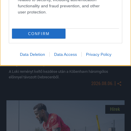
functionality and fraud prevention, and other
user protection.
CONFIRM
Data Deletion
Data Access
Privacy Policy
Magabiztos előnyt szereztek a dánok a DVSC ellen
A Loki reményt keltő kezdése után a Köbenhavn háromgólos
előnnyel távozott Debrecenből.
|
2026.08.06.
Hírek