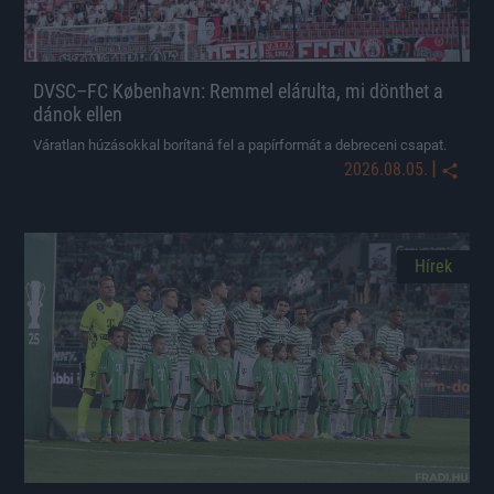
DVSC–FC København: Remmel elárulta, mi dönthet a
dánok ellen
Váratlan húzásokkal borítaná fel a papírformát a debreceni csapat.
|
2026.08.05.
Hírek