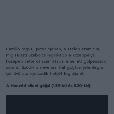
Carrillo régi-új pozíciójában, a szélen számít rá,
míg Huszti Szabolcs leginkább a középpálya
közepén vette őt számításba, emellett gólpasszok
sora is fűződik a nevéhez. Hat góljával jelenleg a
góllövőlista nyolcadik helyét foglalja el.
A Honvéd elleni góljai (1.35-től és 3.20-tól):