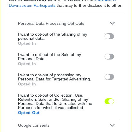
Downstream Participants
that may further disclose it to other
third parties.
Please note that this website/app uses one or more Google
Personal Data Processing Opt Outs
services and may gather and store information including but
not limited to your visit or usage behaviour. You may click to
I want to opt-out of the Sharing of my
personal data.
grant or deny consent to Google and its third-party tags to
Opted In
use your data for below specified purposes in below Google
consent section.
I want to opt-out of the Sale of my
Personal Data.
Loaded
:
Unmute
0%
Opted In
Szöveg forrása: dvsc.hu
I want to opt-out of processing my
Personal Data for Targeted Advertising.
Opted In
I want to opt-out of Collection, Use,
Retention, Sale, and/or Sharing of my
Megosztás:
Personal Data that Is Unrelated with the
Purposes for which it was collected.
Opted Out
KAPCSOLÓDÓ HÍREK
Google consents