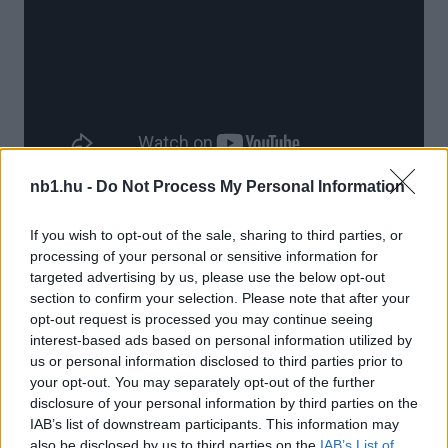
nb1.hu -
Do Not Process My Personal Information
A Loki vasárnap a Ferencvárost fogadja – hogy
elindulnak-e felfelé a tabellán a bajnoki címvédő,
If you wish to opt-out of the sale, sharing to third parties, or
processing of your personal or sensitive information for
egyben listavezető ellen, jó kérdés…
targeted advertising by us, please use the below opt-out
section to confirm your selection. Please note that after your
opt-out request is processed you may continue seeing
interest-based ads based on personal information utilized by
us or personal information disclosed to third parties prior to
your opt-out. You may separately opt-out of the further
disclosure of your personal information by third parties on the
IAB’s list of downstream participants. This information may
also be disclosed by us to third parties on the
IAB’s List of