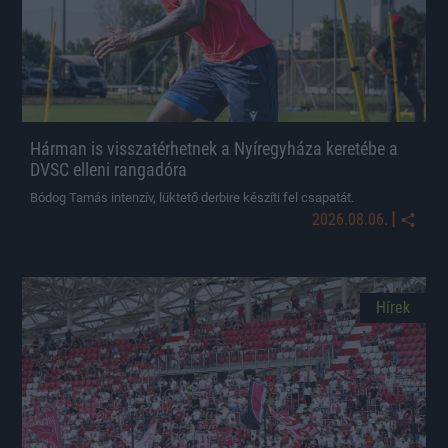
Hárman is visszatérhetnek a Nyíregyháza keretébe a
DVSC elleni rangadóra
Bódog Tamás intenzív, lüktető derbire készíti fel csapatát.
|
2026.08.06.
Hírek