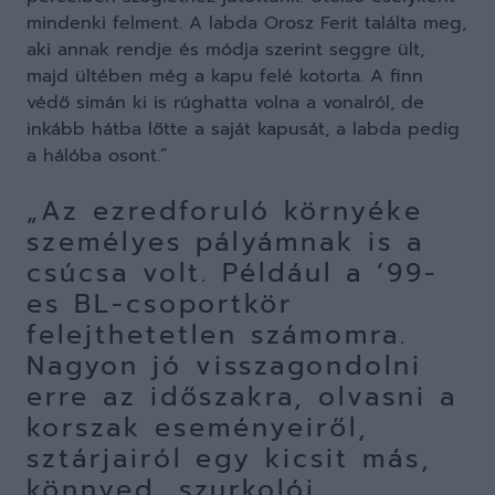
mindenki felment. A labda Orosz Ferit találta meg,
aki annak rendje és módja szerint seggre ült,
majd ültében még a kapu felé kotorta. A finn
védő simán ki is rúghatta volna a vonalról, de
inkább hátba lőtte a saját kapusát, a labda pedig
a hálóba osont.”
„Az ezredforuló környéke
személyes pályámnak is a
csúcsa volt. Például a ’99-
es BL-csoportkör
felejthetetlen számomra.
Nagyon jó visszagondolni
erre az időszakra, olvasni a
korszak eseményeiről,
sztárjairól egy kicsit más,
könnyed, szurkolói