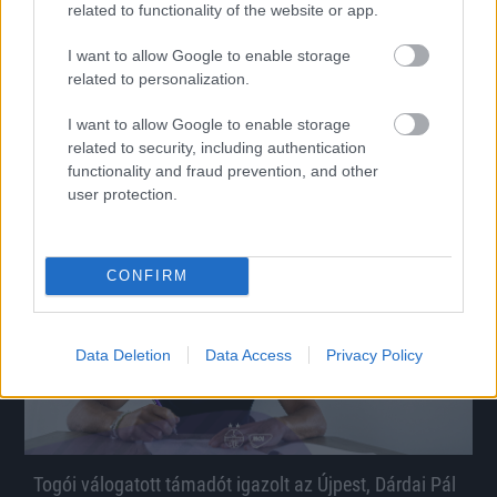
related to functionality of the website or app.
I want to allow Google to enable storage
Véglegesítette az Újpest a tavasszal bizonyító kapus
related to personalization.
szerződését
Dárdai Pál is elmondta, miért számítanak tovább a kapusra.
I want to allow Google to enable storage
|
2026.07.07.
related to security, including authentication
functionality and fraud prevention, and other
user protection.
Hírek
CONFIRM
Data Deletion
Data Access
Privacy Policy
Togói válogatott támadót igazolt az Újpest, Dárdai Pál