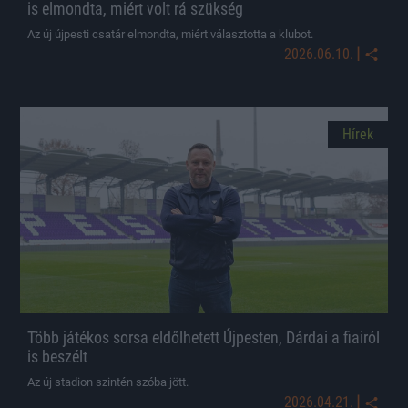
is elmondta, miért volt rá szükség
Az új újpesti csatár elmondta, miért választotta a klubot.
|
2026.06.10.
Hírek
Több játékos sorsa eldőlhetett Újpesten, Dárdai a fiairól
is beszélt
Az új stadion szintén szóba jött.
|
2026.04.21.