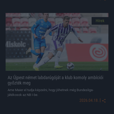
Hírek
Az Újpest német labdarúgóját a klub komoly ambíciói
győzték meg
Arne Maier el tudja képzelni, hogy jöhetnek még Bundesliga-
játékosok az NB I-be.
|
2026.04.18.