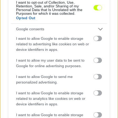
I want to opt-out of Collection, Use,
Retention, Sale, and/or Sharing of my
Personal Data that Is Unrelated with the
Purposes for which it was collected.
Újpest: Dárdai nagy célokat tűzött ki, az elnök
Opted Out
önkritikát gyakorolt – Tijani súlyos betegsége is szóba
került
Google consents
TOP4-es helyezést és Magyar Kupa-győzelmet vár Dárdai Pál, míg
I want to allow Google to enable storage
Ratatics Péter elismerte, hogy az elmúlt években több rossz döntést
related to advertising like cookies on web or
is hozott a klubvezetés.
|
device identifiers in apps.
2026.07.18.
I want to allow my user data to be sent to
Google for online advertising purposes.
Hírek
I want to allow Google to send me
personalized advertising.
I want to allow Google to enable storage
related to analytics like cookies on web or
device identifiers in apps.
I want to allow Google to enable storage