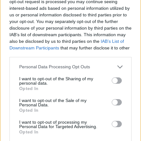
opt-out request is processed you may continue seeing
interest-based ads based on personal information utilized by
Remaining
-
0:14
us or personal information disclosed to third parties prior to
Loaded
:
Pause
Unmute
Picture-
Full
0%
in-
your opt-out. You may separately opt-out of the further
Picture
Time
disclosure of your personal information by third parties on the
IAB’s list of downstream participants. This information may
also be disclosed by us to third parties on the
IAB’s List of
Megosztás:
Downstream Participants
that may further disclose it to other
third parties.
KAPCSOLÓDÓ HÍREK
Please note that this website/app uses one or more Google
Personal Data Processing Opt Outs
services and may gather and store information including but
not limited to your visit or usage behaviour. You may click to
I want to opt-out of the Sharing of my
personal data.
grant or deny consent to Google and its third-party tags to
Opted In
Hírek
use your data for below specified purposes in below Google
consent section.
I want to opt-out of the Sale of my
Personal Data.
Opted In
I want to opt-out of processing my
Personal Data for Targeted Advertising.
Opted In