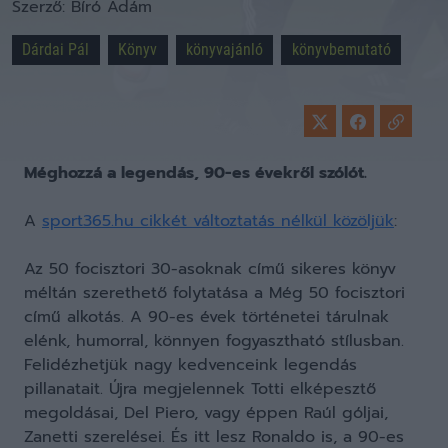
Szerző:
Bíró Ádám
Dárdai Pál
Könyv
könyvajánló
könyvbemutató
Méghozzá a legendás, 90-es évekről szólót.
A
sport365.hu cikkét változtatás nélkül közöljük
:
Az 50 focisztori 30-asoknak című sikeres könyv
méltán szerethető folytatása a Még 50 focisztori
című alkotás. A 90-es évek történetei tárulnak
elénk, humorral, könnyen fogyasztható stílusban.
Felidézhetjük nagy kedvenceink legendás
pillanatait. Újra megjelennek Totti elképesztő
megoldásai, Del Piero, vagy éppen Raúl góljai,
Zanetti szerelései. És itt lesz Ronaldo is, a 90-es