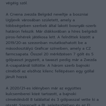
végéig szól.
A Crvena zvezda Belgrád neveltje a boszniai
Ugljevik városában született, amely a
többségeben szerbek által lakott bosnyák-szerb
határon fekszik. Már diákkorában a híres belgrádi
piros-fehérek játékosa lett. A felnőttek között a
2019/20-as szezonban mutatkozhatott be a
másodosztályú Graficar színeiben, amely a CZ
farmcsapata. Ősszel 20 mérkőzésen 7 gólt és 5
gólpasszt jegyzett, a tavaszt pedig már a Zvezda
A-csapatánál töltötte. A három szerb bajnoki
címéből az elsőhöz kilenc fellépésen egy góllal
járult hozzá.
A 2020/21-es idényben már az együttes
kulcsemberei közé tartozott, a bajnoki
címvédésből 8 találattal és 3 gólpasszal vette ki a
részét. Szerepelt a BL selejtezőjében és az EL