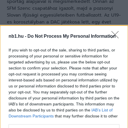
sportág alapjaival is megismerkedett. Onnan az
SFM Szenc csapatához igazolt, majd a pozsonyi
Slovan ifjúsági egyesületeiben futballozott. Az U19-
es korosztályban a DAC játékosa lett, egy évet
töltött el az akadémiákon. Ezt követően Somorjába
igazolt, ahol a 2. ligás gárda kulcsemberévé vált. A
nb1.hu -
Do Not Process My Personal Information
másodosztályban 71 mérkőzésen 14 gólt szerzett.
A legutóbbi idényben a Slovnaft Cup mérkőzésén
If you wish to opt-out of the sale, sharing to third parties, or
7 gót lőtt a Szepesbéla (Spišská Belá) otthonában,
processing of your personal or sensitive information for
targeted advertising by us, please use the below opt-out
ami a mai napig rekord a kupasorozatban.
section to confirm your selection. Please note that after your
opt-out request is processed you may continue seeing
„Nagyon örülök, hogy lehetőséget kaptam a DAC-
interest-based ads based on personal information utilized by
ban, ezt nagyra tartom. Egyúttal ez egy nagy
us or personal information disclosed to third parties prior to
kihívás számomra, amit igyekezni fogok a lehető
your opt-out. You may separately opt-out of the further
legjobban kihasználni. Mindent megteszek annak
disclosure of your personal information by third parties on the
érdekében, hogy az ittlétem számomra és a klub
IAB’s list of downstream participants. This information may
also be disclosed by us to third parties on the
IAB’s List of
számára is pozitív legyen. Már többször is
Downstream Participants
that may further disclose it to other
edzettem a csapattal, nagyon jól érzem magam a
third parties.
közösségben, a gyakorlások tényleg komoly