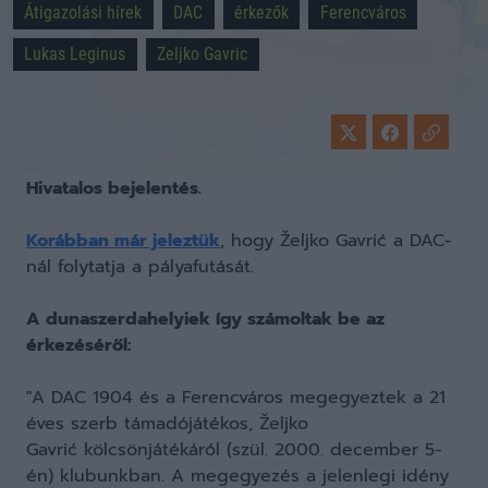
Átigazolási hírek
DAC
érkezők
Ferencváros
Lukas Leginus
Zeljko Gavric
Hivatalos bejelentés.
Korábban már jeleztük
, hogy Željko Gavrić a DAC-
nál folytatja a pályafutását.
A dunaszerdahelyiek így számoltak be az
érkezéséről:
"A DAC 1904 és a Ferencváros megegyeztek a 21
éves szerb támadójátékos, Željko
Gavrić kölcsönjátékáról (szül. 2000. december 5-
én) klubunkban. A megegyezés a jelenlegi idény