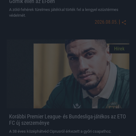
Górnik ellen az El-ben
A zöld-fehérek türelmes játékkal törték fel a lengyel ezüstérmes
védelmét.
|
2026.08.05.
Hírek
Korábbi Premier League- és Bundesliga-játékos az ETO
FC új szerzeménye
A 38 éves középhátvéd Ciprusról érkezett a győri csapathoz.