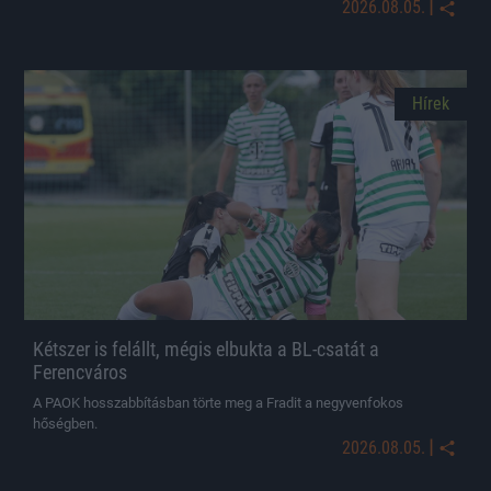
|
2026.08.05.
Hírek
Kétszer is felállt, mégis elbukta a BL-csatát a
Ferencváros
A PAOK hosszabbításban törte meg a Fradit a negyvenfokos
hőségben.
|
2026.08.05.