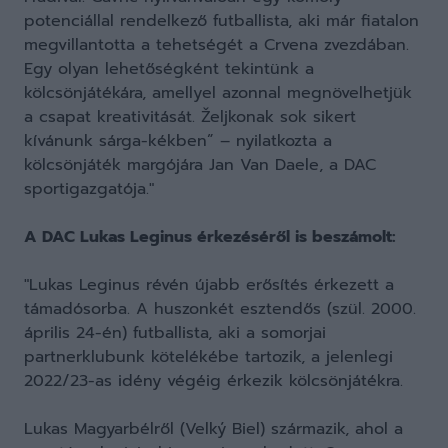
potenciállal rendelkező futballista, aki már fiatalon
megvillantotta a tehetségét a Crvena zvezdában.
Egy olyan lehetőségként tekintünk a
kölcsönjátékára, amellyel azonnal megnövelhetjük
a csapat kreativitását. Željkonak sok sikert
kívánunk sárga-kékben” – nyilatkozta a
kölcsönjáték margójára Jan Van Daele, a DAC
sportigazgatója."
A DAC Lukas Leginus érkezéséről is beszámolt:
"Lukas Leginus révén újabb erősítés érkezett a
támadósorba. A huszonkét esztendős (szül. 2000.
április 24-én) futballista, aki a somorjai
partnerklubunk kötelékébe tartozik, a jelenlegi
2022/23-as idény végéig érkezik kölcsönjátékra.
Lukas Magyarbélről (Velký Biel) származik, ahol a