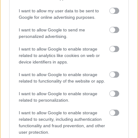
kinyerjük a tehetségét. Bízom benne, hogy
I want to allow my user data to be sent to
Lukáš estében ez olyan mértékben sikerülni fog,
Google for online advertising purposes.
hogy mindannyian kellemesen meglepettek és
elégedettek leszünk” – fűzte hozzá Adrian
I want to allow Google to send me
Guľa vezetőedző.
personalized advertising.
I want to allow Google to enable storage
Lukas, Isten hozott újra a DAC-ban és sok sikert!"
related to analytics like cookies on web or
device identifiers in apps.
I want to allow Google to enable storage
related to functionality of the website or app.
I want to allow Google to enable storage
related to personalization.
I want to allow Google to enable storage
related to security, including authentication
functionality and fraud prevention, and other
user protection.