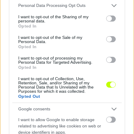
iramúak. Szeretnék a lehető legjobb színben
Please note that this website/app uses one or more Google
Personal Data Processing Opt Outs
feltűnni az edző előtt és megmutatni neki, hogy
services and may gather and store information including but
not limited to your visit or usage behaviour. You may click to
I want to opt-out of the Sharing of my
jól döntött, amikor rám mutatott. Az erősségeim
personal data.
grant or deny consent to Google and its third-party tags to
közé tartozik a gyorsaság, a tizenhatosban való jó
Opted In
use your data for below specified purposes in below Google
helyezkedés és a fejjáték. Javulnom főleg a
consent section.
I want to opt-out of the Sale of my
befejezésekben kell” – árulta el Lukas Leginus,
Personal Data.
aki a 71-es számú mezt választotta.
Opted In
I want to opt-out of processing my
„Lukast nemcsak a Somorja mérkőzésein követtük
Personal Data for Targeted Advertising.
Opted In
figyelemmel, de néhányszor az A-csapatunk
edzésfolyamatában is részt vett. Egy érdekes
I want to opt-out of Collection, Use,
játékosról van szó, akivel szeretnénk együtt
Retention, Sale, and/or Sharing of my
Personal Data that Is Unrelated with the
dolgozni. Csak rajta múlik, hogyan él az adódó
Purposes for which it was collected.
lehetőséggel. Ez egyúttal a többi somorjai
Opted Out
labdarúgó számára is egy jel, hogy őket is
Google consents
figyeljük. Becsülettel kell dolgozniuk magukon,
hiszen sosem tudhatják, mikor nyílhat meg az a
I want to allow Google to enable storage
bizonyos ajtó előttük, aztán már csak magán a
related to advertising like cookies on web or
futballistán és a közös munkán múlik, hogy
device identifiers in apps.