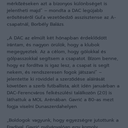
mérkőzéseken azt a bizonyos különbséget is
jelentheti majd” – mondta a DAC legújabb
erősítéséről Guľa vezetőedző asszisztense az A-
csapatnál, Borbély Balázs.
„A DAC az elmúlt két hónapban érdeklődött
irántam, és nagyon örülök, hogy a klubok
megegyeztek. Az a célom, hogy gólokkal és
gólpasszokkal segítsem a csapatot. Bízom benne,
hogy ez fordítva is igaz lesz, a csapat is segít
nekem, és rendszeresen fogok játszani” –
jelentette ki röviddel a szerződése aláírását
követően a szerb futballista, akit idén januárban a
DAC-Ferencváros felkészülési találkozón (2:0) is
láthattuk a MOL Arénában. Gavrić a 80-as mezt
fogja viselni Dunaszerdahelyen.
„Boldogok vagyunk, hogy egyezségre jutottunk a
Fradival. Gavrić nyilvánvalóan egy komoly