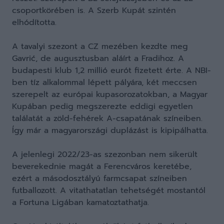
csoportkörében is. A Szerb Kupát szintén
elhódította.
A tavalyi szezont a CZ mezében kezdte meg
Gavrić, de augusztusban aláírt a Fradihoz. A
budapesti klub 1,2 millió eurót fizetett érte. A NBI-
ben tíz alkalommal lépett pályára, két meccsen
szerepelt az európai kupasorozatokban, a Magyar
Kupában pedig megszerezte eddigi egyetlen
találatát a zöld-fehérek A-csapatának színeiben.
Így már a magyarországi duplázást is kipipálhatta.
A jelenlegi 2022/23-as szezonban nem sikerült
beverekednie magát a Ferencváros keretébe,
ezért a másodosztályú farmcsapat színeiben
futballozott. A vitathatatlan tehetségét mostantól
a Fortuna Ligában kamatoztathatja.