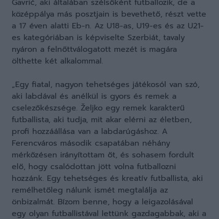
Gavrić, aki általában szélsőként futballozik, de a
középpálya más posztjain is bevethető, részt vette
a 17 éven alatti Eb-n. Az U18-as, U19-es és az U21-
es kategóriában is képviselte Szerbiát, tavaly
nyáron a felnőttválogatott mezét is magára
ölthette két alkalommal.
„Egy fiatal, nagyon tehetséges játékosól van szó,
aki labdával és anélkül is gyors és remek a
cselezőkészsége. Željko egy remek karakterű
futballista, aki tudja, mit akar elérni az életben,
profi hozzáállása van a labdarúgáshoz. A
Ferencváros második csapatában néhány
mérkőzésen irányítottam őt, és sohasem fordult
elő, hogy csalódottan jött volna futballozni
hozzánk. Egy tehetséges és kreatív futballista, aki
remélhetőleg nálunk ismét megtalálja az
önbizalmát. Bízom benne, hogy a leigazolásával
egy olyan futballistával lettünk gazdagabbak, aki a