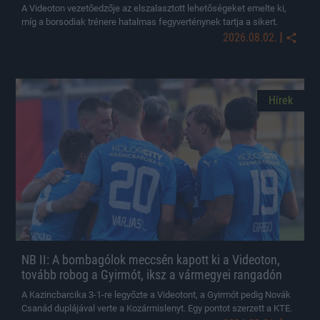
A Videoton vezetőedzője az elszalasztott lehetőségeket emelte ki,
míg a borsodiak trénere hatalmas fegyverténynek tartja a sikert.
|
2026.08.02.
Hírek
NB II: A bombagólok meccsén kapott ki a Videoton,
tovább robog a Gyirmót, iksz a vármegyei rangadón
A Kazincbarcika 3-1-re legyőzte a Videotont, a Gyirmót pedig Novák
Csanád duplájával verte a Kozármislenyt. Egy pontot szerzett a KTE.