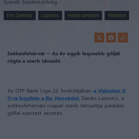
Szerző:
Szerkesztőség
Eric Cantona
Lazovics
videós tartalom
Videoton
Székesfehérvár – Az év egyik legszebb gólját
rúgta a szerb támadó.
Az OTP Bank Liga 22. fordulójában
a Videoton 3-
0-ra legyőzte a Bp. Honvédot.
Danko Lazovics, a
székesfehérvári csapat szerb támadója parádés
góllal szerzett vezetés.