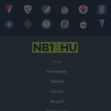
Hírek
Elemzések
Tabella
Sztorik
Blogok