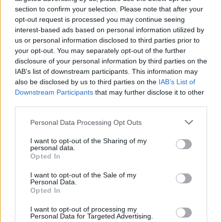
section to confirm your selection. Please note that after your
opt-out request is processed you may continue seeing
Remaining
-
0:00
Loaded
:
Replay
Unmute
Picture-
Full
0%
in-
interest-based ads based on personal information utilized by
Picture
Time
us or personal information disclosed to third parties prior to
your opt-out. You may separately opt-out of the further
disclosure of your personal information by third parties on the
Megosztás:
IAB’s list of downstream participants. This information may
also be disclosed by us to third parties on the
IAB’s List of
Downstream Participants
that may further disclose it to other
KAPCSOLÓDÓ HÍREK
third parties.
Please note that this website/app uses one or more Google
Personal Data Processing Opt Outs
services and may gather and store information including but
Hírek
not limited to your visit or usage behaviour. You may click to
I want to opt-out of the Sharing of my
personal data.
grant or deny consent to Google and its third-party tags to
Opted In
use your data for below specified purposes in below Google
consent section.
I want to opt-out of the Sale of my
Personal Data.
Opted In
I want to opt-out of processing my
Personal Data for Targeted Advertising.