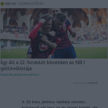
A 33 éves játékos találata minden
bizonnyal ott lesz az év legjei között, de