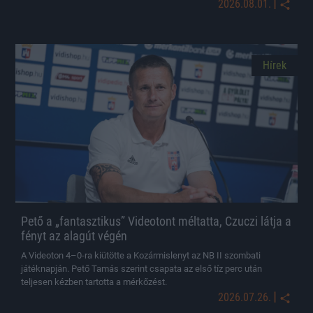
|
2026.08.01.
Hírek
Pető a „fantasztikus” Videotont méltatta, Czuczi látja a
fényt az alagút végén
A Videoton 4–0-ra kiütötte a Kozármislenyt az NB II szombati
játéknapján. Pető Tamás szerint csapata az első tíz perc után
teljesen kézben tartotta a mérkőzést.
|
2026.07.26.