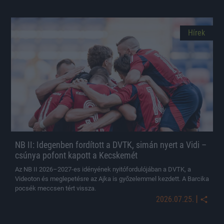
Hírek
NB II: Idegenben fordított a DVTK, simán nyert a Vidi –
csúnya pofont kapott a Kecskemét
Az NB II 2026–2027-es idényének nyitófordulójában a DVTK, a
Videoton és meglepetésre az Ajka is győzelemmel kezdett. A Barcika
pocsék meccsen tért vissza.
|
2026.07.25.