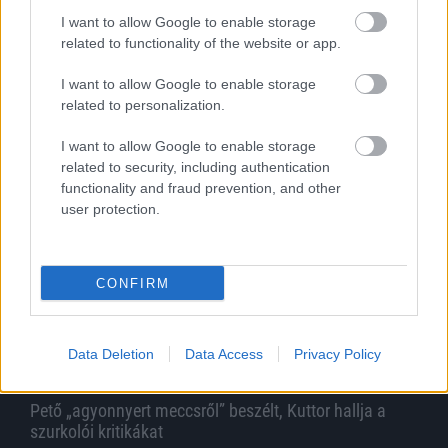
aláírhatnak
I want to allow Google to enable storage
A Videoton FC Fehérvár leendő tulajdonosa szerint már a végső
related to functionality of the website or app.
szakaszban járnak az egyeztetések, és akár már jövő héten
aláírhatják a szerződést.
I want to allow Google to enable storage
|
2026.08.02.
related to personalization.
I want to allow Google to enable storage
related to security, including authentication
Hírek
functionality and fraud prevention, and other
user protection.
CONFIRM
Data Deletion
Data Access
Privacy Policy
Pető „agyonnyert meccsről” beszélt, Kuttor hallja a
szurkolói kritikákat