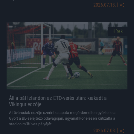
|
2026.07.13.
Hírek
Áll a bál Izlandon az ETO-verés után: kiakadt a
Vikingur edzője
A fővárosiak edzője szerint csapata megérdemelten győzte le a
Győrt a BL-selejtező odavágóján, ugyanakkor élesen kritizálta a
stadion műfüves pályáját.
|
2026.07.08.