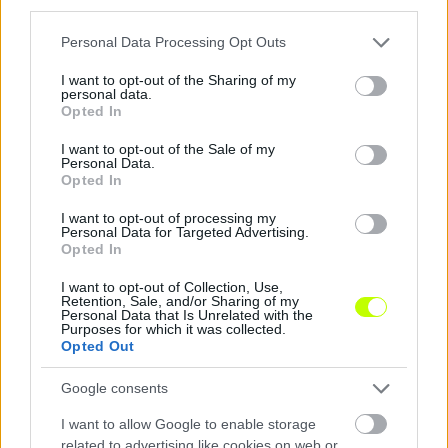
third parties.
Please note that this website/app uses one or more Google
Personal Data Processing Opt Outs
services and may gather and store information including but
not limited to your visit or usage behaviour. You may click to
I want to opt-out of the Sharing of my
personal data.
grant or deny consent to Google and its third-party tags to
Opted In
Kétszer is felállt, mégis elbukta a BL-csatát a
use your data for below specified purposes in below Google
Ferencváros
consent section.
I want to opt-out of the Sale of my
Personal Data.
A PAOK hosszabbításban törte meg a Fradit a negyvenfokos
Opted In
hőségben.
|
2026.08.05.
I want to opt-out of processing my
Personal Data for Targeted Advertising.
Opted In
I want to opt-out of Collection, Use,
Hírek
Retention, Sale, and/or Sharing of my
Personal Data that Is Unrelated with the
Purposes for which it was collected.
Opted Out
Google consents
I want to allow Google to enable storage
related to advertising like cookies on web or