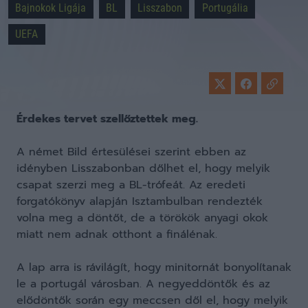
Bajnokok Ligája
BL
Lisszabon
Portugália
UEFA
Érdekes tervet szellőztettek meg.
A német Bild értesülései szerint ebben az
idényben Lisszabonban dőlhet el, hogy melyik
csapat szerzi meg a BL-trófeát. Az eredeti
forgatókönyv alapján Isztambulban rendezték
volna meg a döntőt, de a törökök anyagi okok
miatt nem adnak otthont a finálénak.
A lap arra is rávilágít, hogy minitornát bonyolítanak
le a portugál városban. A negyeddöntők és az
elődöntők során egy meccsen dől el, hogy melyik