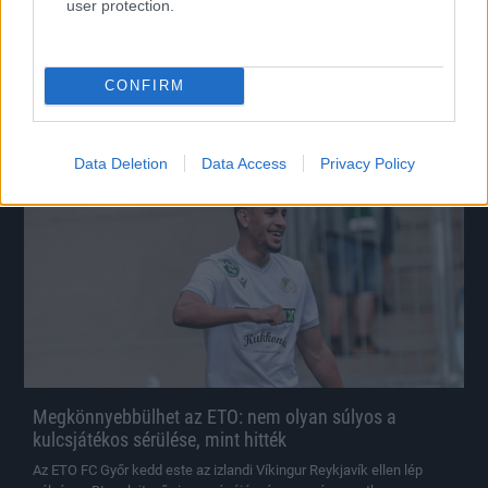
párharcot az ETO-nak
user protection.
A magyar bajnok ezek után az Konferencia-liga selejtezőjében
folytatja.
|
2026.07.14.
CONFIRM
Data Deletion
Data Access
Privacy Policy
Hírek
Megkönnyebbülhet az ETO: nem olyan súlyos a
kulcsjátékos sérülése, mint hitték
Az ETO FC Győr kedd este az izlandi Víkingur Reykjavík ellen lép