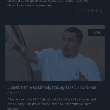
pályára a BL-selejtező visszavágóján, ám csupán egyetlen
klasszikus csatárral a keretben.
|
2026.07.13.
Hírek
Juárez: nem elég támadgatni, agresszív ETO-ra van
szükség
A tréner szerint az ETO Parknak valódi erőddé kell válnia, és bízik
benne, hogy a szurkolók előtt a játékosok megmutatják, mire
képesek.