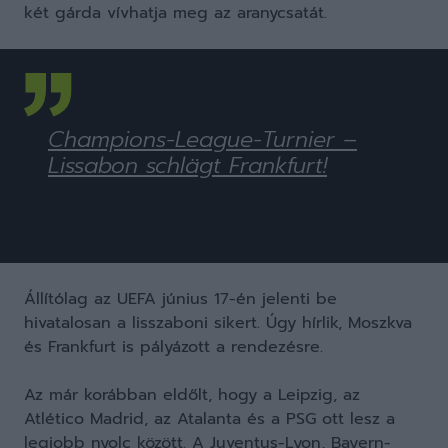
két gárda vívhatja meg az aranycsatát.
Champions-League-Turnier –
Lissabon schlägt Frankfurt!
Állítólag az UEFA június 17-én jelenti be
hivatalosan a lisszaboni sikert. Úgy hírlik, Moszkva
és Frankfurt is pályázott a rendezésre.
Az már korábban eldőlt, hogy a Leipzig, az
Atlético Madrid, az Atalanta és a PSG ott lesz a
legjobb nyolc között. A Juventus-Lyon, Bayern-