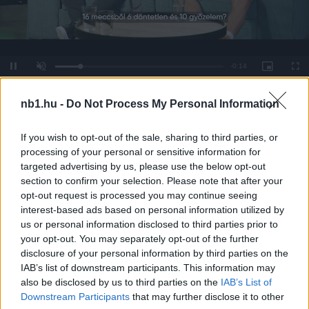
Remaining
-
0:14
Loaded
:
Pause
Unmute
Picture-
Full
0%
in-
Picture
Time
nb1.hu -
Do Not Process My Personal Information
Megosztás:
If you wish to opt-out of the sale, sharing to third parties, or
processing of your personal or sensitive information for
targeted advertising by us, please use the below opt-out
KAPCSOLÓDÓ HÍREK
section to confirm your selection. Please note that after your
opt-out request is processed you may continue seeing
interest-based ads based on personal information utilized by
us or personal information disclosed to third parties prior to
Hírek
your opt-out. You may separately opt-out of the further
disclosure of your personal information by third parties on the
IAB’s list of downstream participants. This information may
also be disclosed by us to third parties on the
IAB’s List of
Downstream Participants
that may further disclose it to other