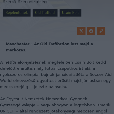
Szerző:
Szerkesztőség
Bejelentették
Old Trafford
Usain Bolt
Manchester - Az Old Traffordon lesz majd a
mérkőzés.
A hétfői előrejelzésnek megfelelően Usain Bolt kedd
délelőtt elárulta, mely futballcsapathoz írt alá: a
nyolcszoros olimpiai bajnok jamaicai atléta a Soccer Aid
World elnevezésű együttest erősíti majd júniusban egy
meccs erejéig – jelezte az nso.hu.
Az Egyesült Nemzetek Nemzetközi Gyermek
Gyorssegélyalapja – vagy ahogyan a legtöbben ismerik:
UNICEF – által rendezett jótékonysági meccsen angol