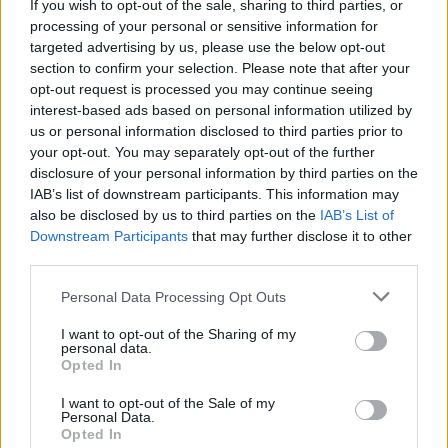
If you wish to opt-out of the sale, sharing to third parties, or
processing of your personal or sensitive information for
targeted advertising by us, please use the below opt-out
section to confirm your selection. Please note that after your
opt-out request is processed you may continue seeing
interest-based ads based on personal information utilized by
us or personal information disclosed to third parties prior to
your opt-out. You may separately opt-out of the further
disclosure of your personal information by third parties on the
IAB’s list of downstream participants. This information may
also be disclosed by us to third parties on the
IAB’s List of
Downstream Participants
that may further disclose it to other
third parties.
Please note that this website/app uses one or more Google
Personal Data Processing Opt Outs
services and may gather and store information including but
not limited to your visit or usage behaviour. You may click to
I want to opt-out of the Sharing of my
personal data.
grant or deny consent to Google and its third-party tags to
Opted In
use your data for below specified purposes in below Google
Loaded
:
Unmute
0%
consent section.
I want to opt-out of the Sale of my
Personal Data.
Opted In