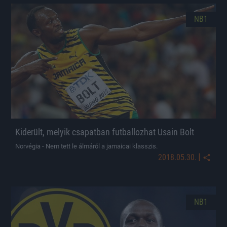
NB1
Kiderült, melyik csapatban futballozhat Usain Bolt
Norvégia - Nem tett le álmáról a jamaicai klasszis.
|
2018.05.30.
NB1