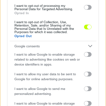
Megosztás:
I want to opt-out of processing my
Personal Data for Targeted Advertising.
Opted In
KAPCSOLÓDÓ HÍREK
I want to opt-out of Collection, Use,
Retention, Sale, and/or Sharing of my
Personal Data that Is Unrelated with the
Purposes for which it was collected.
Opted Out
NB1
Google consents
I want to allow Google to enable storage
related to advertising like cookies on web or
device identifiers in apps.
I want to allow my user data to be sent to
Google for online advertising purposes.
I want to allow Google to send me
Őrület: magyar klubnál lehet profi labdarúgó Usain
personalized advertising.
Bolt!
I want to allow Google to enable storage
Hazai érdeklődésről is hallani!