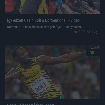
Így edzett Usain Bolt a Dortmundnál – videó
Dortmund - A beszámoló szerint gólt fejelt, kötényt adott.
|
2018.03.23.
NB1