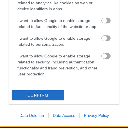
related to analytics like cookies on web or
|
2018.07.19.
device identifiers in apps.
I want to allow Google to enable storage
related to functionality of the website or app.
NB1
I want to allow Google to enable storage
related to personalization.
I want to allow Google to enable storage
related to security, including authentication
functionality and fraud prevention, and other
user protection.
Usain Bolt Norvégia U19-es válogatottja ellen
CONFIRM
mutatkozott be – videó
Norvégia - Nem ő volt a mezőny legjobbja.
|
2018.06.06.
Data Deletion
Data Access
Privacy Policy