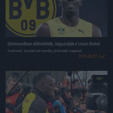
Dortmundban eldöntötték, leigazolják-e Usain Boltot
Dortmund - Az edző azt mondta, jól érezték magukat.
|
2018.03.27.
NB1