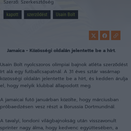
Szerző:
Szerkesztőség
kapott
szerződést
Usain Bolt
Jamaica - Közösségi oldalán jelentette be a hírt.
Usain Bolt nyolcszoros olimpiai bajnok atléta szerződést
írt alá egy futballcsapatnál. A 31 éves sztár vasárnap
közösségi oldalán jelentette be a hírt, és kedden árulja
el, hogy melyik klubbal állapodott meg.
A jamaicai futó januárban közölte, hogy márciusban
próbaedzésen vesz részt a Borussia Dortmundnál.
A tavalyi, londoni világbajnokság után visszavonult
sprinter nagy álma, hogy kedvenc együttesében, a