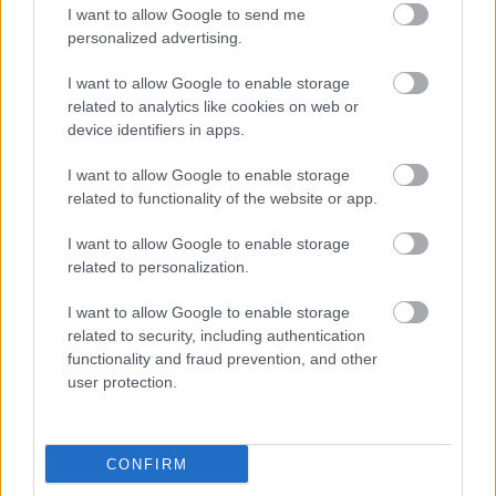
I want to allow Google to send me
Őrület: magyar klubnál lehet profi labdarúgó Usain
personalized advertising.
Bolt!
I want to allow Google to enable storage
Hazai érdeklődésről is hallani!
related to analytics like cookies on web or
|
2018.07.19.
device identifiers in apps.
I want to allow Google to enable storage
related to functionality of the website or app.
NB1
I want to allow Google to enable storage
related to personalization.
I want to allow Google to enable storage
related to security, including authentication
functionality and fraud prevention, and other
user protection.
Öten kaptak szerződést Kispesten
CONFIRM
Hivatalos bejelentés!