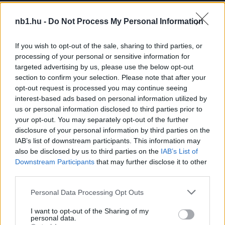
nb1.hu -
Do Not Process My Personal Information
Remaining
-
0:00
Loaded
:
Replay
Unmute
Picture-
Full
If you wish to opt-out of the sale, sharing to third parties, or
0%
in-
Picture
Time
processing of your personal or sensitive information for
targeted advertising by us, please use the below opt-out
section to confirm your selection. Please note that after your
Megosztás:
opt-out request is processed you may continue seeing
interest-based ads based on personal information utilized by
us or personal information disclosed to third parties prior to
KAPCSOLÓDÓ HÍREK
your opt-out. You may separately opt-out of the further
disclosure of your personal information by third parties on the
IAB’s list of downstream participants. This information may
also be disclosed by us to third parties on the
IAB’s List of
NB1
Downstream Participants
that may further disclose it to other
third parties.
Please note that this website/app uses one or more Google
Personal Data Processing Opt Outs
services and may gather and store information including but
not limited to your visit or usage behaviour. You may click to
I want to opt-out of the Sharing of my
personal data.
grant or deny consent to Google and its third-party tags to