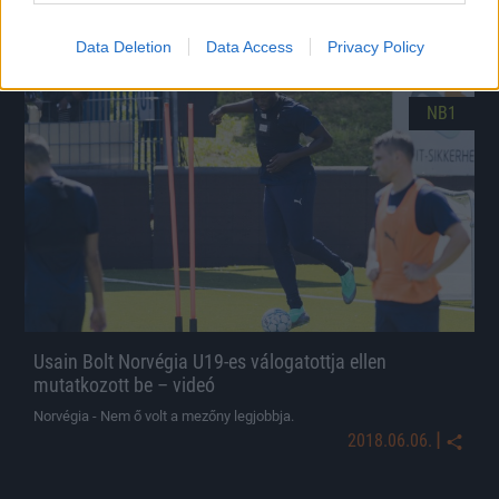
|
2018.07.16.
Data Deletion
Data Access
Privacy Policy
NB1
Usain Bolt Norvégia U19-es válogatottja ellen
mutatkozott be – videó
Norvégia - Nem ő volt a mezőny legjobbja.
|
2018.06.06.