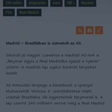
240 millió
átigazolás
euró
NB I
Neymar
PSG
Real Madrid
Madrid – Brazíliában is szimatolt az AS.
Sikerült jó nagyot csavarnia a madridi AS-nek a
„Neymar úgyis a Real Madridba igazol a nyáron”
sztorin. A madridi lap egész konkrét tényeket
közölt.
Az értesülés lényege a következő: a spanyol
klubvezetők Vinícius Jr. szerződtetése miatt
utaztak Brazíliába, de egyeztettek Neymarral is. A
lap szerint 240 millióért venné meg a Real Madrid.