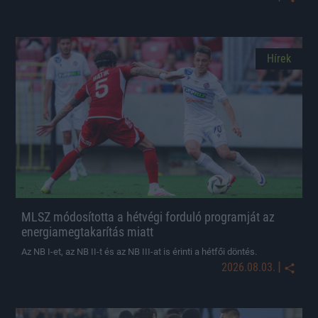
Hírek
MLSZ módosította a hétvégi forduló programját az
energiamegtakarítás miatt
Az NB I-et, az NB II-t és az NB III-at is érinti a hétfői döntés.
|
2026.08.03.