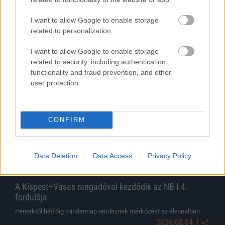
A Honvéd kérésére elhalasztották a korábban kiszabott
szektorbezárás végrehajtását.
I want to allow Google to enable storage
|
2026.08.07.
related to personalization.
I want to allow Google to enable storage
related to security, including authentication
functionality and fraud prevention, and other
Hírek
user protection.
CONFIRM
Data Deletion
Data Access
Privacy Policy
A Kispest–Vasas rangadóval kezdődik az NB I 4.
fordulója
Péntektől hétfőig mindennap rendeznek mérkőzést az élvonalban.
|
2026.08.04.