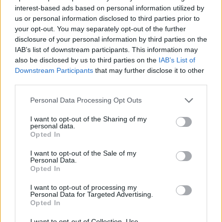
interest-based ads based on personal information utilized by
us or personal information disclosed to third parties prior to
your opt-out. You may separately opt-out of the further
disclosure of your personal information by third parties on the
Megizzasztotta a Real Madridot a Fradi, de a bravúr
IAB’s list of downstream participants. This information may
elmaradt
also be disclosed by us to third parties on the
IAB’s List of
Borbély Balázs csapata 2-1-es vereséget szenvedett a szombati
Downstream Participants
that may further disclose it to other
blancók elleni felkészülési mérkőzésen.
third parties.
|
2026.08.08.
Please note that this website/app uses one or more Google
Personal Data Processing Opt Outs
services and may gather and store information including but
not limited to your visit or usage behaviour. You may click to
I want to opt-out of the Sharing of my
personal data.
grant or deny consent to Google and its third-party tags to
Hírek
Opted In
use your data for below specified purposes in below Google
consent section.
I want to opt-out of the Sale of my
Personal Data.
Opted In
I want to opt-out of processing my
Personal Data for Targeted Advertising.
Opted In
I want to opt-out of Collection, Use,