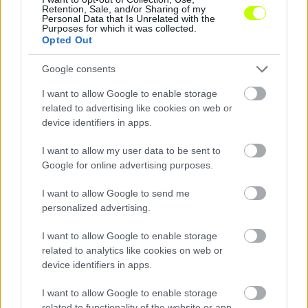
Retention, Sale, and/or Sharing of my
Personal Data that Is Unrelated with the
Ötgólos dráma: kétgólos hátrányból állt fel az MTK,
Purposes for which it was collected.
mégis a Puskás Akadémia nyert
Opted Out
Colley a hosszabbítás végén döntötte el a forduló pénteki
Google consents
nyitómérkőzését.
|
2026.08.07.
I want to allow Google to enable storage
related to advertising like cookies on web or
device identifiers in apps.
Hírek
I want to allow my user data to be sent to
Google for online advertising purposes.
I want to allow Google to send me
personalized advertising.
I want to allow Google to enable storage
related to analytics like cookies on web or
device identifiers in apps.
I want to allow Google to enable storage
Újra telt ház lehet a Kispest–Vasason
related to functionality of the website or app.