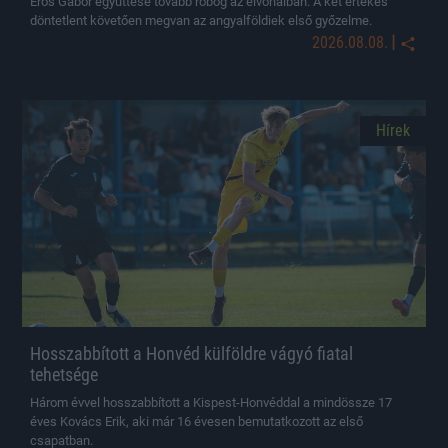
Erős Gábor együttese tovább robog az élvonalban. A két értékes
döntetlent követően megvan az angyalföldiek első győzelme.
|
2026.08.08.
Hírek
Hosszabbított a Honvéd külföldre vágyó fiatal
tehetsége
Három évvel hosszabbított a Kispest-Honvéddal a mindössze 17
éves Kovács Erik, aki már 16 évesen bemutatkozott az első
csapatban.