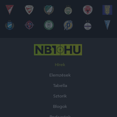
Hírek
Elemzések
Tabella
Sztorik
Blogok
Podcastok