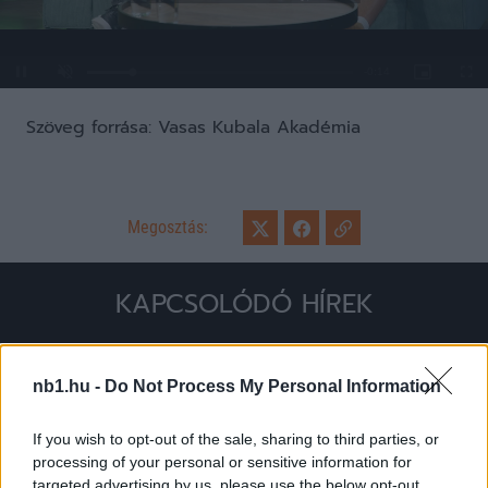
Loaded
:
Unmute
0%
Szöveg forrása: Vasas Kubala Akadémia
Megosztás:
KAPCSOLÓDÓ HÍREK
nb1.hu -
Do Not Process My Personal Information
Hírek
If you wish to opt-out of the sale, sharing to third parties, or
processing of your personal or sensitive information for
targeted advertising by us, please use the below opt-out