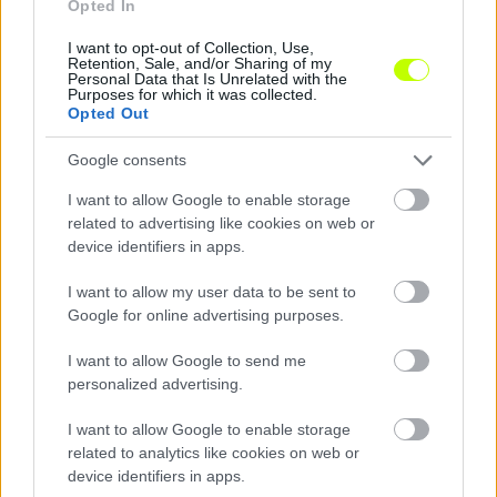
Opted In
I want to opt-out of Collection, Use,
Ketten is távozhatnak a Fraditól – egy magyar játékos
Retention, Sale, and/or Sharing of my
is búcsúzhat
Personal Data that Is Unrelated with the
Purposes for which it was collected.
Nem csak Elton Acolatse jövője kérdéses a Ferencvárosnál,
Opted Out
hamarosan újabb játékos távozására kerülhet sor.
|
2026.08.09.
Google consents
I want to allow Google to enable storage
related to advertising like cookies on web or
device identifiers in apps.
Hírek
I want to allow my user data to be sent to
Google for online advertising purposes.
I want to allow Google to send me
personalized advertising.
I want to allow Google to enable storage
related to analytics like cookies on web or
device identifiers in apps.
„Az a cél, hogy így futballozzunk” – Szélesi Zoltán