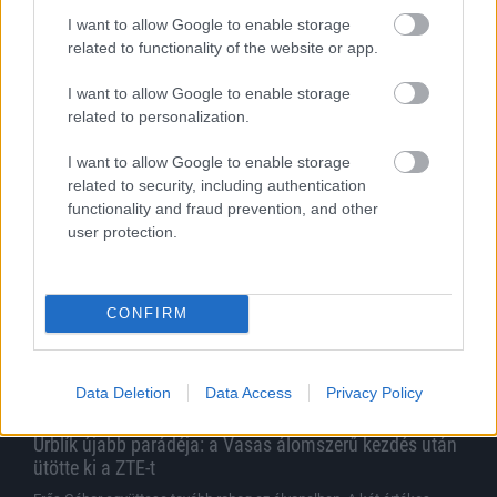
szerint jó úton jár az Újpest
I want to allow Google to enable storage
related to functionality of the website or app.
Az OTP Bank Liga 3. fordulójának szombati két mérkőzését
követően értékelték a vezetőedzők a látottakat.
I want to allow Google to enable storage
|
2026.08.08.
related to personalization.
I want to allow Google to enable storage
related to security, including authentication
Hírek
functionality and fraud prevention, and other
user protection.
CONFIRM
Data Deletion
Data Access
Privacy Policy
Urblík újabb parádéja: a Vasas álomszerű kezdés után
ütötte ki a ZTE-t