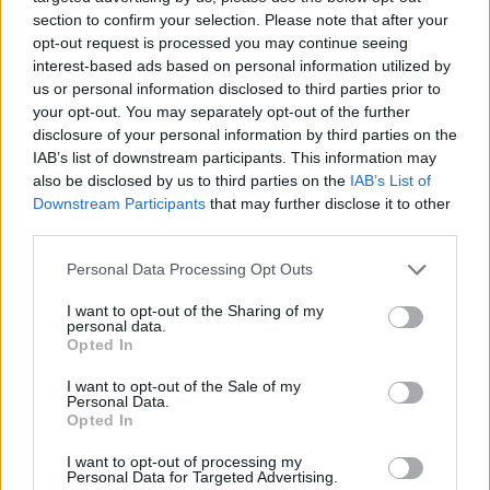
section to confirm your selection. Please note that after your
opt-out request is processed you may continue seeing
interest-based ads based on personal information utilized by
us or personal information disclosed to third parties prior to
your opt-out. You may separately opt-out of the further
disclosure of your personal information by third parties on the
Panamai válogatott tehetséget igazolt a ZTE
IAB’s list of downstream participants. This information may
A 18 éves szélső 3+1 éves szerződést kötött a zalai klubbal.
also be disclosed by us to third parties on the
IAB’s List of
|
2026.08.10.
Downstream Participants
that may further disclose it to other
third parties.
Please note that this website/app uses one or more Google
Personal Data Processing Opt Outs
services and may gather and store information including but
Hírek
not limited to your visit or usage behaviour. You may click to
I want to opt-out of the Sharing of my
personal data.
grant or deny consent to Google and its third-party tags to
Opted In
use your data for below specified purposes in below Google
consent section.
I want to opt-out of the Sale of my
Personal Data.
Opted In
I want to opt-out of processing my
Personal Data for Targeted Advertising.