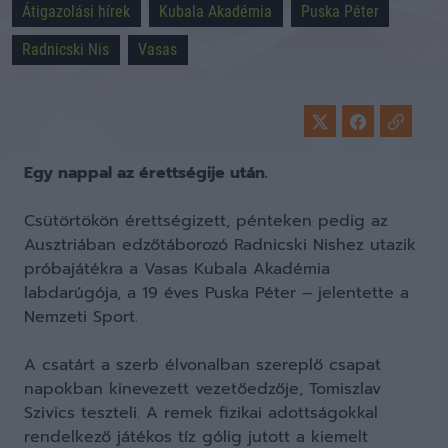
Átigazolási hírek
Kubala Akadémia
Puska Péter
Radnicski Nis
Vasas
Egy nappal az érettségije után.
Csütörtökön érettségizett, pénteken pedig az
Ausztriában edzőtáborozó Radnicski Nishez utazik
próbajátékra a Vasas Kubala Akadémia
labdarúgója, a 19 éves Puska Péter – jelentette a
Nemzeti Sport.
A csatárt a szerb élvonalban szereplő csapat
napokban kinevezett vezetőedzője, Tomiszlav
Szivics teszteli. A remek fizikai adottságokkal
rendelkező játékos tíz gólig jutott a kiemelt