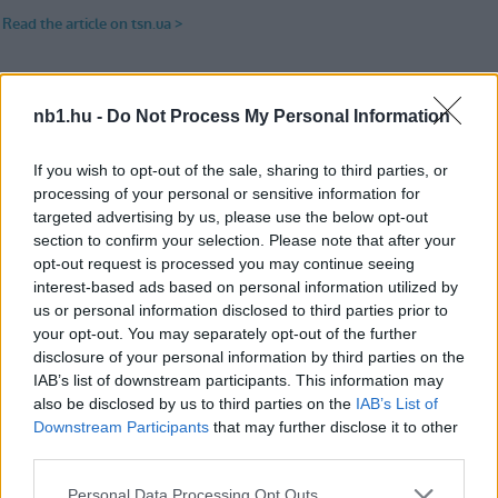
A 47 esztendős szakember a Ferencvárossal
három bajnoki címet szerzett.
nb1.hu -
Do Not Process My Personal Information
If you wish to opt-out of the sale, sharing to third parties, or
processing of your personal or sensitive information for
targeted advertising by us, please use the below opt-out
section to confirm your selection. Please note that after your
opt-out request is processed you may continue seeing
interest-based ads based on personal information utilized by
us or personal information disclosed to third parties prior to
your opt-out. You may separately opt-out of the further
disclosure of your personal information by third parties on the
IAB’s list of downstream participants. This information may
also be disclosed by us to third parties on the
IAB’s List of
Downstream Participants
that may further disclose it to other
third parties.
Please note that this website/app uses one or more Google
Personal Data Processing Opt Outs