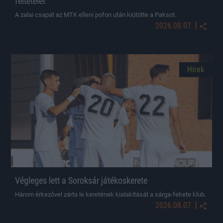
feltételét
A zalai csapat az MTK elleni pofon után kiütötte a Paksot.
|
2026.08.07.
Hírek
Végleges lett a Soroksár játékoskerete
Három érkezővel zárta le keretének kialakítását a sárga-fekete klub.
|
2026.08.07.