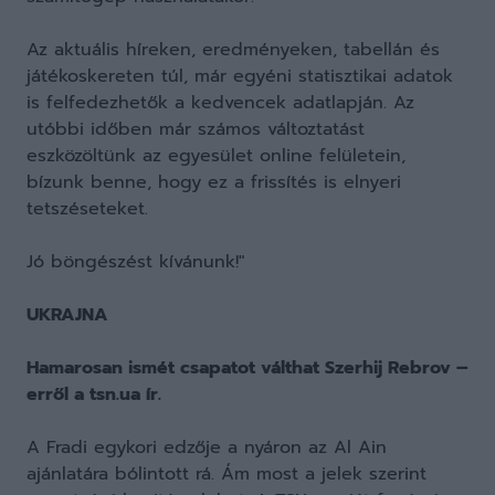
Az aktuális híreken, eredményeken, tabellán és
játékoskereten túl, már egyéni statisztikai adatok
is felfedezhetők a kedvencek adatlapján. Az
utóbbi időben már számos változtatást
eszközöltünk az egyesület online felületein,
bízunk benne, hogy ez a frissítés is elnyeri
tetszéseteket.
Jó böngészést kívánunk!"
UKRAJNA
Hamarosan ismét csapatot válthat Szerhij Rebrov –
erről a tsn.ua ír.
A Fradi egykori edzője a nyáron az Al Ain
ajánlatára bólintott rá. Ám most a jelek szerint