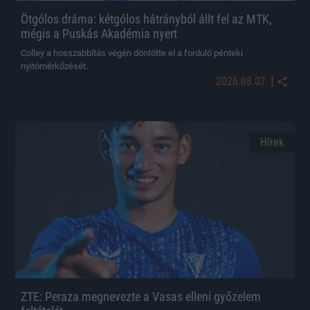
Ötgólos dráma: kétgólos hátrányból állt fel az MTK,
mégis a Puskás Akadémia nyert
Colley a hosszabbítás végén döntötte el a forduló pénteki
nyitómérkőzését.
|
2026.08.07.
Hírek
ZTE: Peraza megnevezte a Vasas elleni győzelem