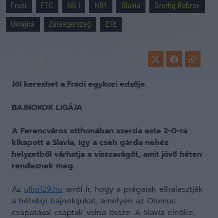
Fradi
FTC
NB I
NB1
Slavia
Szerhij Rebrov
Ukrajna
Zalaegerszeg
ZTE
Jól kereshet a Fradi egykori edzője.
BAJNOKOK LIGÁJA
A Ferencváros otthonában szerda este 2-0-ra
kikapott a Slavia, így a cseh gárda nehéz
helyzetből várhatja a visszavágót, amit jövő héten
rendeznek meg.
Az
ulloi129.hu
arról ír, hogy a prágaiak elhalasztják
a hétvégi bajnokijukat, amelyen az Olomuc
csapatával csaptak volna össze. A Slavia elnöke,