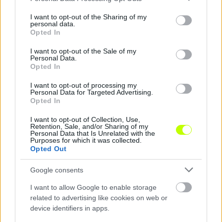
services and may gather and store information including but
not limited to your visit or usage behaviour. You may click to
I want to opt-out of the Sharing of my
Loaded
:
Unmute
personal data.
0%
grant or deny consent to Google and its third-party tags to
Opted In
use your data for below specified purposes in below Google
Szöveg forrása: fradi.hu
consent section.
I want to opt-out of the Sale of my
Personal Data.
Opted In
I want to opt-out of processing my
Megosztás:
Personal Data for Targeted Advertising.
Opted In
KAPCSOLÓDÓ HÍREK
I want to opt-out of Collection, Use,
Retention, Sale, and/or Sharing of my
Personal Data that Is Unrelated with the
Purposes for which it was collected.
Opted Out
Hírek
Google consents
I want to allow Google to enable storage
related to advertising like cookies on web or
device identifiers in apps.