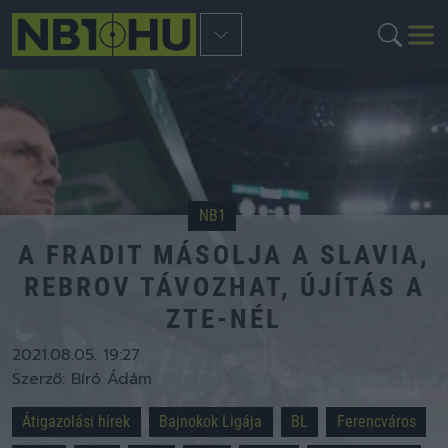
NB1
A FRADIT MÁSOLJA A SLAVIA,
REBROV TÁVOZHAT, ÚJÍTÁS A
ZTE-NÉL
2021.08.05. 19:27
Szerző:
Bíró Ádám
Átigazolási hírek
Bajnokok Ligája
BL
Ferencváros