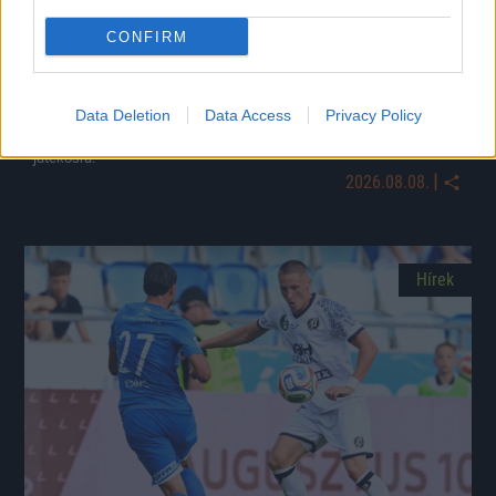
CONFIRM
Meglepetés a semmiből: a Liverpool kölcsönveszi a
Barca védőjét
Data Deletion
Data Access
Privacy Policy
Ronald Araújót egy évre szerzi meg a Pool a katalán gigásztól, s
opciós joga is lesz a klubnak a több poszton is bevethető uruguayi
játékosra.
|
2026.08.08.
Hírek