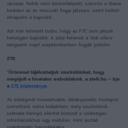
Jaroslav Tvdrik nem köntörfalazott, szerinte a Slavia
kedden az év meccsét fogja játszani, ezért kellett
elnapolni a bajnokit.
Azt már lehetett tudni, hogy az FTC sem játszik
hétvégén bajnokit. A zöld-fehérek a Vidi elleni
rangadót majd szeptemberben fogják pótolni.
ZTE:
"Örömmel tájékoztatjuk szurkolóinkat, hogy
megújult a hivatalos weboldalunk, a ztefc.hu – írja
a
ZTE közleménye
.
Az eddiginél innovatívabb, látványosabb honlapot
szerettünk volna kialakítani, mely szurkolóink
számára könnyű elérést biztosít a szükséges
információkhoz úgy mobilon, mint asztali
számítógép használatakor.