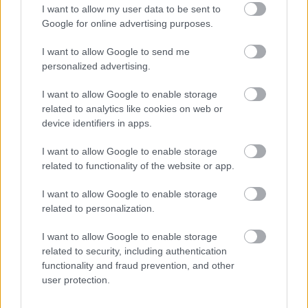
I want to allow my user data to be sent to
Google for online advertising purposes.
I want to allow Google to send me
personalized advertising.
Hidegzuhany: öt perc alatt összeomlott a Fradi, így
búcsúzott Európától
I want to allow Google to enable storage
A Ferencváros hölgycsapata 2-1-es vereséget szenvedett a koszovói
related to analytics like cookies on web or
Mitrovica ellen, így a negyedik helyen végzett a minitornán.
device identifiers in apps.
|
2026.08.08.
I want to allow Google to enable storage
related to functionality of the website or app.
Hírek
I want to allow Google to enable storage
related to personalization.
I want to allow Google to enable storage
related to security, including authentication
functionality and fraud prevention, and other
user protection.