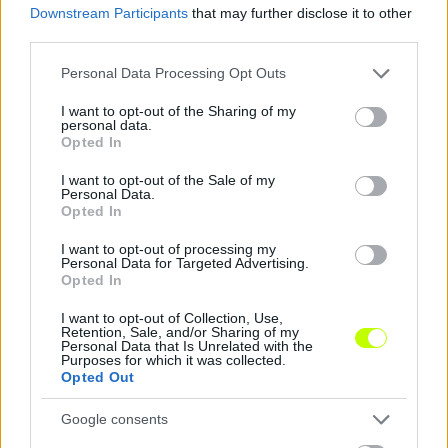
Downstream Participants
that may further disclose it to other
third parties.
Hírek
Please note that this website/app uses one or more Google
Personal Data Processing Opt Outs
services and may gather and store information including but
not limited to your visit or usage behaviour. You may click to
I want to opt-out of the Sharing of my
personal data.
grant or deny consent to Google and its third-party tags to
Opted In
use your data for below specified purposes in below Google
consent section.
I want to opt-out of the Sale of my
Personal Data.
Opted In
I want to opt-out of processing my
Personal Data for Targeted Advertising.
Opted In
DVSC: eldőlt Dzsudzsák Balázs sorsa
A DVSC fontos bejelentést tett Dzsudzsák Balázsról.
I want to opt-out of Collection, Use,
|
Retention, Sale, and/or Sharing of my
2026.06.24.
Personal Data that Is Unrelated with the
Purposes for which it was collected.
Opted Out
Google consents
Hírek