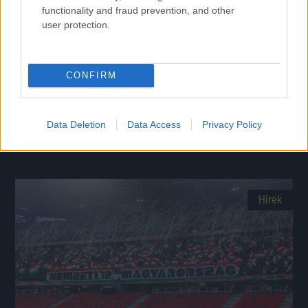
functionality and fraud prevention, and other
user protection.
CONFIRM
A magyar válogatottnál sérült meg a védő, klubjának
kártérítés járhat
Data Deletion
Data Access
Privacy Policy
Ágyéksérülést szenvedett a nemzeti csapat összetartásán.
|
2026.04.02.
Hírek