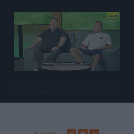
Loaded
:
Unmute
0%
Megosztás: