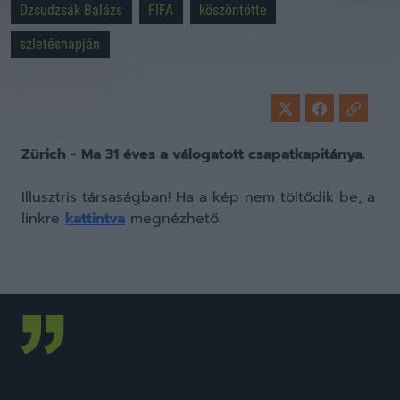
Dzsudzsák Balázs
FIFA
köszöntötte
szletésnapján
Zürich - Ma 31 éves a válogatott csapatkapitánya.
Illusztris társaságban! Ha a kép nem töltődik be, a
linkre
kattintva
megnézhető.