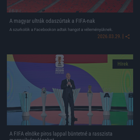
A magyar ultrák odaszúrtak a FIFA-nak
A szurkolók a Facebookon adtak hangot a véleményüknek.
|
2026.03.29.
Hírek
A FIFA elnöke piros lappal büntetné a rasszista