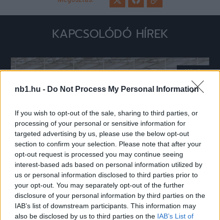
KAPCSOLÓDÓ HÍREK
Hírek
nb1.hu -
Do Not Process My Personal Information
If you wish to opt-out of the sale, sharing to third parties, or
processing of your personal or sensitive information for
targeted advertising by us, please use the below opt-out
section to confirm your selection. Please note that after your
opt-out request is processed you may continue seeing
interest-based ads based on personal information utilized by
us or personal information disclosed to third parties prior to
DVSC-Pjunik: van, ami Dzsudzsák szerint jó előjel
your opt-out. You may separately opt-out of the further
disclosure of your personal information by third parties on the
Három év után ismét európai kupamérkőzést játszik a DVSC.
|
IAB’s list of downstream participants. This information may
2026.07.22.
also be disclosed by us to third parties on the
IAB’s List of