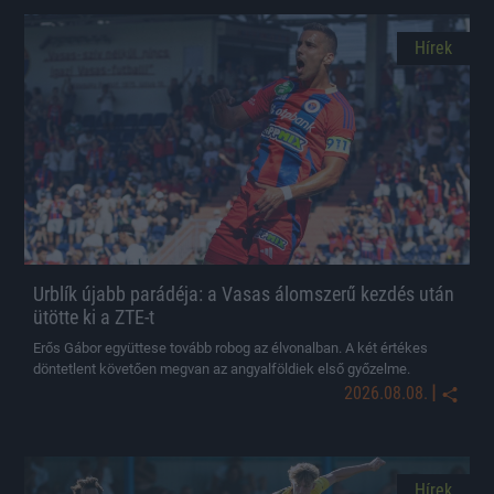
Hírek
Urblík újabb parádéja: a Vasas álomszerű kezdés után
ütötte ki a ZTE-t
Erős Gábor együttese tovább robog az élvonalban. A két értékes
döntetlent követően megvan az angyalföldiek első győzelme.
|
2026.08.08.
Hírek