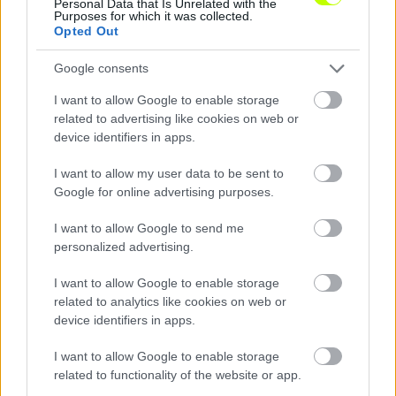
Personal Data that Is Unrelated with the
Purposes for which it was collected.
A 18 éves szélső 3+1 éves szerződést kötött a zalai klubbal.
Opted Out
|
2026.08.10.
Google consents
I want to allow Google to enable storage
related to advertising like cookies on web or
Hírek
device identifiers in apps.
I want to allow my user data to be sent to
Google for online advertising purposes.
I want to allow Google to send me
personalized advertising.
I want to allow Google to enable storage
related to analytics like cookies on web or
Ketten is távozhatnak a Fraditól – egy magyar játékos
device identifiers in apps.
is búcsúzhat
I want to allow Google to enable storage
Nem csak Elton Acolatse jövője kérdéses a Ferencvárosnál,
related to functionality of the website or app.
hamarosan újabb játékos távozására kerülhet sor.