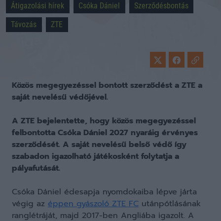
Átigazolási hírek
Csóka Dániel
Szerződésbontás
Távozás
ZTE
Közös megegyezéssel bontott szerződést a ZTE a
saját nevelésű védőjével.
A ZTE bejelentette, hogy közös megegyezéssel
felbontotta Csóka Dániel 2027 nyaráig érvényes
szerződését. A saját nevelésű belső védő így
szabadon igazolható játékosként folytatja a
pályafutását.
Csóka Dániel édesapja nyomdokaiba lépve járta
végig az
éppen gyászoló ZTE FC
utánpótlásának
ranglétráját, majd 2017-ben Angliába igazolt. A