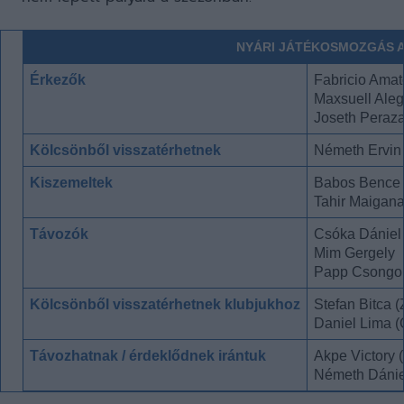
NYÁRI JÁTÉKOSMOZGÁS A
Érkezők
Fabricio Amat
Maxsuell Aleg
Joseth Peraza
Kölcsönből visszatérhetnek
Németh Ervin 
Kiszemeltek
Babos Bence 
Tahir Maigana
Távozók
Csóka Dániel
Mim Gergely
Papp Csongo
Kölcsönből visszatérhetnek klubjukhoz
Stefan Bitca (
Daniel Lima (
Távozhatnak / érdeklődnek irántuk
Akpe Victory 
Németh Dánie