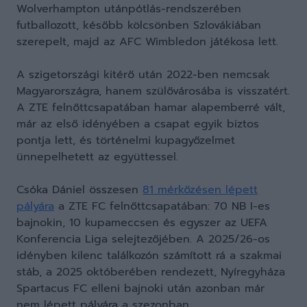
Wolverhampton utánpótlás-rendszerében
futballozott, később kölcsönben Szlovákiában
szerepelt, majd az AFC Wimbledon játékosa lett.
A szigetországi kitérő után 2022-ben nemcsak
Magyarországra, hanem szülővárosába is visszatért.
A ZTE felnőttcsapatában hamar alapemberré vált,
már az első idényében a csapat egyik biztos
pontja lett, és történelmi kupagyőzelmet
ünnepelhetett az együttessel.
Csóka Dániel összesen
81 mérkőzésen lépett
pályára
a ZTE FC felnőttcsapatában: 70 NB I-es
bajnokin, 10 kupameccsen és egyszer az UEFA
Konferencia Liga selejtezőjében. A 2025/26-os
idényben kilenc találkozón számított rá a szakmai
stáb, a 2025 októberében rendezett, Nyíregyháza
Spartacus FC elleni bajnoki után azonban már
nem lépett pályára a szezonban.