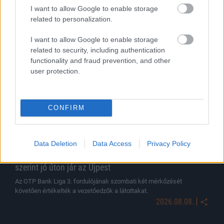
|
2026.08.09.
I want to allow Google to enable storage
related to personalization.
I want to allow Google to enable storage
Hírek
related to security, including authentication
functionality and fraud prevention, and other
user protection.
CONFIRM
Data Deletion
Data Access
Privacy Policy
„Az a cél, hogy így futballozzunk” – Szélesi Zoltán
szerint jó úton jár az Újpest
Az OTP Bank Liga 3. fordulójának szombati két mérkőzését
követően értékelték a vezetőedzők a látottakat.
|
2026.08.08.