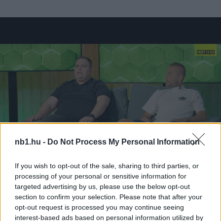
nb1.hu -
Do Not Process My Personal Information
If you wish to opt-out of the sale, sharing to third parties, or
processing of your personal or sensitive information for
targeted advertising by us, please use the below opt-out
Remaining
-
0:14
Loaded
:
Pause
Unmute
Picture-
Full
0%
in-
section to confirm your selection. Please note that after your
Picture
Time
opt-out request is processed you may continue seeing
Borítókép forrása: ZTE FC
interest-based ads based on personal information utilized by