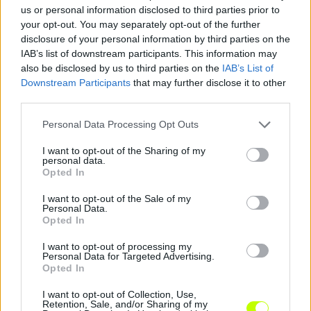
us or personal information disclosed to third parties prior to
your opt-out. You may separately opt-out of the further
disclosure of your personal information by third parties on the
Megosztás:
IAB’s list of downstream participants. This information may
also be disclosed by us to third parties on the
IAB’s List of
Downstream Participants
that may further disclose it to other
KAPCSOLÓDÓ HÍREK
third parties.
Please note that this website/app uses one or more Google
Personal Data Processing Opt Outs
services and may gather and store information including but
not limited to your visit or usage behaviour. You may click to
I want to opt-out of the Sharing of my
Hírek
personal data.
grant or deny consent to Google and its third-party tags to
Opted In
use your data for below specified purposes in below Google
consent section.
I want to opt-out of the Sale of my
Personal Data.
Opted In
I want to opt-out of processing my
Personal Data for Targeted Advertising.
Opted In
I want to opt-out of Collection, Use,
Retention, Sale, and/or Sharing of my
Panamai válogatott tehetséget igazolt a ZTE