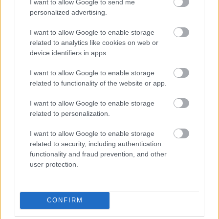
I want to allow Google to send me
personalized advertising.
Hírek
I want to allow Google to enable storage
related to analytics like cookies on web or
device identifiers in apps.
I want to allow Google to enable storage
related to functionality of the website or app.
I want to allow Google to enable storage
related to personalization.
I want to allow Google to enable storage
„Az a cél, hogy így futballozzunk” – Szélesi Zoltán
related to security, including authentication
szerint jó úton jár az Újpest
functionality and fraud prevention, and other
Az OTP Bank Liga 3. fordulójának szombati két mérkőzését
user protection.
követően értékelték a vezetőedzők a látottakat.
|
2026.08.08.
CONFIRM