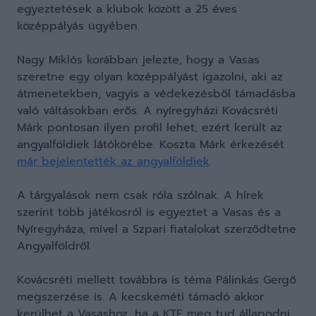
egyeztetések a klubok között a 25 éves
középpályás ügyében.
Nagy Miklós korábban jelezte, hogy a Vasas
szeretne egy olyan középpályást igazolni, aki az
átmenetekben, vagyis a védekezésből támadásba
való váltásokban erős. A nyíregyházi Kovácsréti
Márk pontosan ilyen profil lehet, ezért került az
angyalföldiek látókörébe. Koszta Márk érkezését
már bejelentették az angyalföldiek
.
A tárgyalások nem csak róla szólnak. A hírek
szerint több játékosról is egyeztet a Vasas és a
Nyíregyháza, mivel a Szpari fiatalokat szerződtetne
Angyalföldről.
Kovácsréti mellett továbbra is téma Pálinkás Gergő
megszerzése is. A kecskeméti támadó akkor
kerülhet a Vasashoz, ha a KTE meg tud állapodni