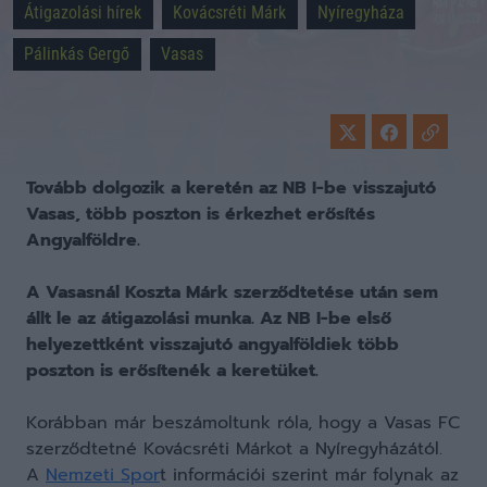
Átigazolási hírek
Kovácsréti Márk
Nyíregyháza
Pálinkás Gergő
Vasas
Tovább dolgozik a keretén az NB I-be visszajutó
Vasas, több poszton is érkezhet erősítés
Angyalföldre.
A Vasasnál Koszta Márk szerződtetése után sem
állt le az átigazolási munka. Az NB I-be első
helyezettként visszajutó angyalföldiek több
poszton is erősítenék a keretüket.
Korábban már beszámoltunk róla, hogy a Vasas FC
szerződtetné Kovácsréti Márkot a Nyíregyházától.
A
Nemzeti Spor
t információi szerint már folynak az