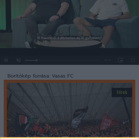
Loaded
:
Unmute
0%
Borítókép forrása: Vasas FC
Hírek