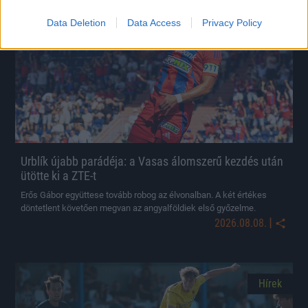
Hírek
Data Deletion
Data Access
Privacy Policy
Urblík újabb parádéja: a Vasas álomszerű kezdés után
ütötte ki a ZTE-t
Erős Gábor együttese tovább robog az élvonalban. A két értékes
döntetlent követően megvan az angyalföldiek első győzelme.
|
2026.08.08.
Hírek