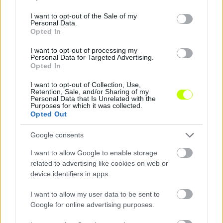
use your data for below specified purposes in below Google
KAPCSOLÓDÓ HÍREK
consent section.
I want to opt-out of the Sale of my
Personal Data.
Opted In
I want to opt-out of processing my
Hírek
Personal Data for Targeted Advertising.
Opted In
I want to opt-out of Collection, Use,
Retention, Sale, and/or Sharing of my
Personal Data that Is Unrelated with the
Purposes for which it was collected.
Opted Out
Google consents
I want to allow Google to enable storage
Ketten is távozhatnak a Fraditól – egy magyar játékos
related to advertising like cookies on web or
is búcsúzhat
device identifiers in apps.
Nem csak Elton Acolatse jövője kérdéses a Ferencvárosnál,
I want to allow my user data to be sent to
hamarosan újabb játékos távozására kerülhet sor.
Google for online advertising purposes.
|
2026.08.09.