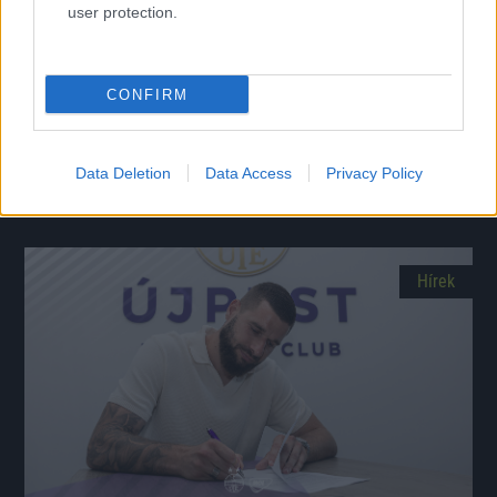
user protection.
CONFIRM
Újabb erősítést jelentett be az Újpest
Válogatott védőt szerződtettek, Dárdai is nagy jövőt jósol neki.
Data Deletion
Data Access
Privacy Policy
|
2026.06.23.
Hírek