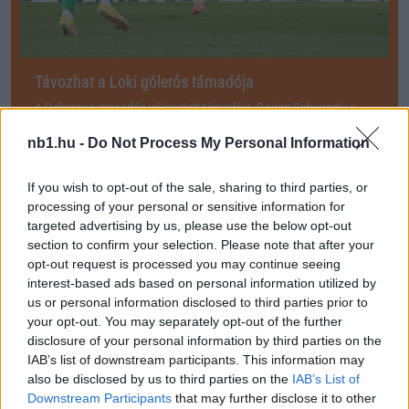
Távozhat a Loki gólerős támadója
A Debrecen macedón válogatott támadója, Dorian Babunszki a
svájci Grasshoppersben folytatja pályafutását számolt be a
nb1.hu -
Nemzeti Sport. A DVSC előző […]
Do Not Process My Personal Information
2023.08.27 16:17
If you wish to opt-out of the sale, sharing to third parties, or
processing of your personal or sensitive information for
targeted advertising by us, please use the below opt-out
section to confirm your selection. Please note that after your
opt-out request is processed you may continue seeing
interest-based ads based on personal information utilized by
Megosztás:
us or personal information disclosed to third parties prior to
your opt-out. You may separately opt-out of the further
disclosure of your personal information by third parties on the
KAPCSOLÓDÓ HÍREK
IAB’s list of downstream participants. This information may
also be disclosed by us to third parties on the
IAB’s List of
Downstream Participants
that may further disclose it to other