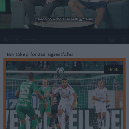
Loaded
:
Unmute
0%
Borítókép forrása: ujpestfc.hu
Hírek