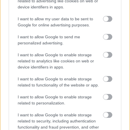
related to advertising like cookies on web or
device identifiers in apps.
I want to allow my user data to be sent to
Google for online advertising purposes.
I want to allow Google to send me
personalized advertising.
Újabb két játékos távozását jelentette be az Újpest
I want to allow Google to enable storage
related to analytics like cookies on web or
Riccardo Piscitelli szerződését nem hosszabbította meg az Újpest,
míg Nejc Gradisar kölcsönszerződésének lejártával visszatér az Al-
device identifiers in apps.
Ahlyhoz.
|
2026.06.30.
I want to allow Google to enable storage
related to functionality of the website or app.
I want to allow Google to enable storage
Hírek
related to personalization.
I want to allow Google to enable storage
related to security, including authentication
functionality and fraud prevention, and other