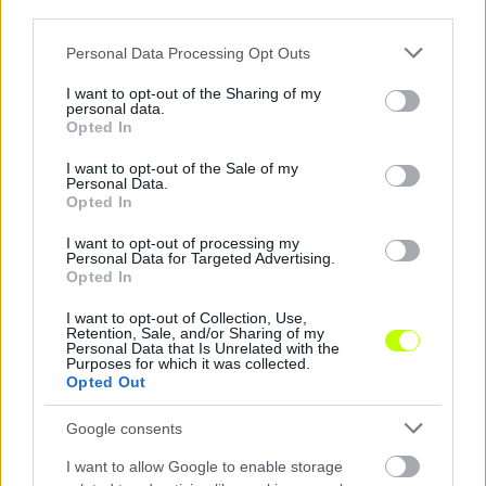
third parties.
Hírek
Please note that this website/app uses one or more Google
Personal Data Processing Opt Outs
services and may gather and store information including but
not limited to your visit or usage behaviour. You may click to
I want to opt-out of the Sharing of my
personal data.
grant or deny consent to Google and its third-party tags to
Opted In
use your data for below specified purposes in below Google
consent section.
I want to opt-out of the Sale of my
Personal Data.
Opted In
I want to opt-out of processing my
Personal Data for Targeted Advertising.
Átmenetileg távozik a ZTE egyik nagy ígérete
Opted In
A klubnál a kölcsönadás mellett döntöttek, ráadásul a játékos
I want to opt-out of Collection, Use,
szempontjából kifejezetten jó helyre.
Retention, Sale, and/or Sharing of my
|
2026.07.13.
Personal Data that Is Unrelated with the
Purposes for which it was collected.
Opted Out
Google consents
Hírek
I want to allow Google to enable storage