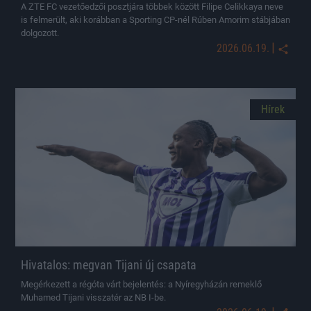
A ZTE FC vezetőedzői posztjára többek között Filipe Celikkaya neve
is felmerült, aki korábban a Sporting CP-nél Rúben Amorim stábjában
dolgozott.
|
2026.06.19.
Hírek
Hivatalos: megvan Tijani új csapata
Megérkezett a régóta várt bejelentés: a Nyíregyházán remeklő
Muhamed Tijani visszatér az NB I-be.