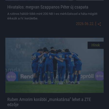
Hivatalos: megvan Szappanos Péter új csapata
A rutinos hálóőr több mint 200 NB I-es mérkőzéssel a háta mögött
érkezik a IV. kerületbe.
|
2026.06.22.
Hírek
Ruben Amorim korábbi „munkatársa” lehet a ZTE
edzője