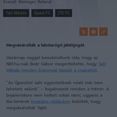
Szerző:
Beringer Roland
Tajti Mátyás
Újpest FC
ZTE FC
Megvásárolták a labdarúgó játékjogát.
Vasárnap reggel beszámoltunk róla, hogy az
NB1.hu-nak Boér Gábor megerősítette, hogy
Tajti
Mátyás minden bizonnyal távozik a csapattól.
“Az Újpesttel való egyeztetések miatt már nem
lehetett velünk” – fogalmazott röviden a tréner. A
bejelentésre nem kellett sokat várni, ugyanis a
lila-fehérek
hivatalos oldalukon
közölték, hogy
megvásárolták Tajtit.