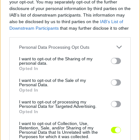
your opt-out. You may separately opt-out of the further
disclosure of your personal information by third parties on the
IAB’s list of downstream participants. This information may
also be disclosed by us to third parties on the
IAB’s List of
Downstream Participants
that may further disclose it to other
third parties.
Please note that this website/app uses one or more Google
Personal Data Processing Opt Outs
services and may gather and store information including but
not limited to your visit or usage behaviour. You may click to
I want to opt-out of the Sharing of my
personal data.
grant or deny consent to Google and its third-party tags to
Opted In
use your data for below specified purposes in below Google
consent section.
I want to opt-out of the Sale of my
Vasas: felbontották Novothny Soma szerződését
Personal Data.
Opted In
A Vasas a hivatalos oldalán számolt be arról, hogy a felek közös
megegyezéssel felbontották Novothny Soma szerződését, amely
I want to opt-out of processing my
jövő nyáron […]
Personal Data for Targeted Advertising.
Opted In
2024.02.15 13:46
I want to opt-out of Collection, Use,
Retention, Sale, and/or Sharing of my
Personal Data that Is Unrelated with the
Purposes for which it was collected.