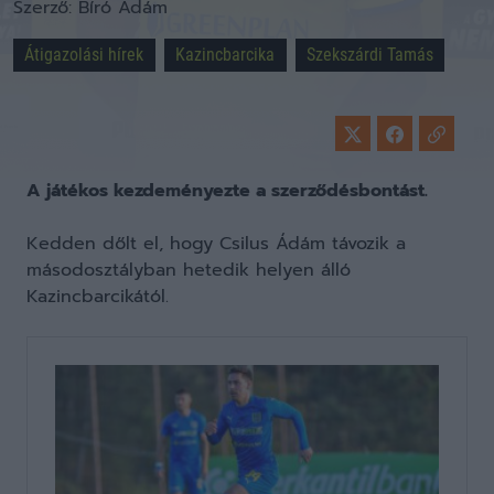
Szerző:
Bíró Ádám
Átigazolási hírek
Kazincbarcika
Szekszárdi Tamás
A játékos kezdeményezte a szerződésbontást.
Kedden dőlt el, hogy Csilus Ádám távozik a
másodosztályban hetedik helyen álló
Kazincbarcikától.