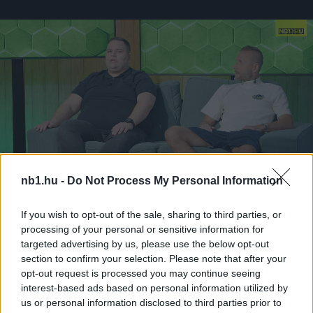
nb1.hu -
Do Not Process My Personal Information
If you wish to opt-out of the sale, sharing to third parties, or
Loaded
:
Unmute
processing of your personal or sensitive information for
0%
targeted advertising by us, please use the below opt-out
Borítókép forrása: kbsc.hu
section to confirm your selection. Please note that after your
opt-out request is processed you may continue seeing
interest-based ads based on personal information utilized by
Hírek
us or personal information disclosed to third parties prior to