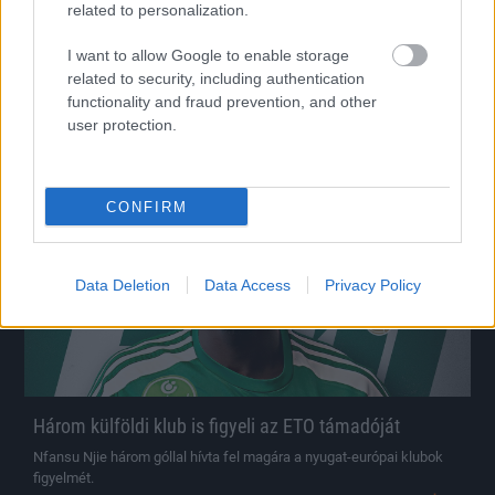
megszólalt
related to personalization.
A magyar válogatott középpályás négyéves szerződéssel került
I want to allow Google to enable storage
Athénba.
|
related to security, including authentication
2026.08.06.
functionality and fraud prevention, and other
user protection.
Hírek
CONFIRM
Data Deletion
Data Access
Privacy Policy
Három külföldi klub is figyeli az ETO támadóját
Nfansu Njie három góllal hívta fel magára a nyugat-európai klubok
figyelmét.