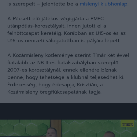
is szerepelt – jelentette be a
mislenyi klubhonlap
.
A Pécsett élő játékos végigjárta a PMFC
utánpótlás-korosztályait, innen jutott el a
felnőttcsapat keretéig. Korábban az U15-ös és az
U16-os nemzeti válogatottban is pályára lépett.
A Kozármisleny közleménye szerint Tímár két évvel
fiatalabb az NB II-es fiatalszabályban szereplő
2007-es korosztálynál, ennek ellenére bíznak
benne, hogy tehetsége a klubnál teljesedhet ki.
Érdekesség, hogy édesapja, Krisztián, a
Kozármisleny öregfiúkcsapatának tagja.