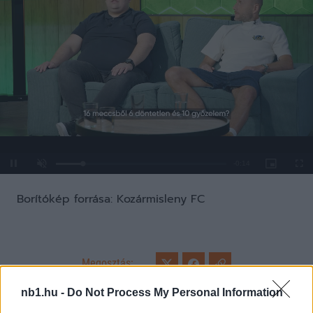
Loaded
:
Unmute
0%
Borítókép forrása: Kozármisleny FC
Megosztás:
nb1.hu -
Do Not Process My Personal Information
KAPCSOLÓDÓ HÍREK