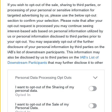
If you wish to opt-out of the sale, sharing to third parties, or
processing of your personal or sensitive information for
targeted advertising by us, please use the below opt-out
Hírek
section to confirm your selection. Please note that after your
opt-out request is processed you may continue seeing
interest-based ads based on personal information utilized by
us or personal information disclosed to third parties prior to
your opt-out. You may separately opt-out of the further
disclosure of your personal information by third parties on the
IAB’s list of downstream participants. This information may
also be disclosed by us to third parties on the
IAB’s List of
Downstream Participants
that may further disclose it to other
third parties.
Külföldre igazolhat a Fradi 3-szoros magyar válogatott
Please note that this website/app uses one or more Google
Personal Data Processing Opt Outs
csatára
services and may gather and store information including but
not limited to your visit or usage behaviour. You may click to
I want to opt-out of the Sharing of my
Gruber Zsomborért ajánlat érkezett, de az NB I-en belüli klubváltás
personal data.
grant or deny consent to Google and its third-party tags to
kizárható.
Opted In
|
2026.08.10.
use your data for below specified purposes in below Google
consent section.
I want to opt-out of the Sale of my
Personal Data.
Opted In