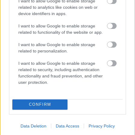
I want to allow Google to enable storage
related to analytics like cookies on web or
device identifiers in apps.
I want to allow Google to enable storage
related to functionality of the website or app.
I want to allow Google to enable storage
Panamai válogatott tehetséget igazolt a ZTE
related to personalization.
A 18 éves szélső 3+1 éves szerződést kötött a zalai klubbal.
I want to allow Google to enable storage
|
2026.08.10.
related to security, including authentication
functionality and fraud prevention, and other
user protection.
Hírek
CONFIRM
Data Deletion
Data Access
Privacy Policy