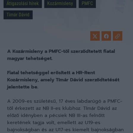
Átigazolási hírek
Kozármisleny
PMFC
Tímár Dávid
A Kozármisleny a PMFC-től szerződtetett fiatal
magyar tehetséget.
Fiatal tehetséggel erősített a HR-Rent
Kozármisleny, amely Tímár Dávid szerződtetését
jelentette be.
A 2009-es születésű, 17 éves labdarúgó a PMFC-
től érkezett az NB II-es klubhoz. Tímár Dávid az
előző idényben a pécsiek NB III-as felnőtt
keretének tagja volt, emellett az U19-es
bajnokságban és az U17-es kiemelt bajnokságban