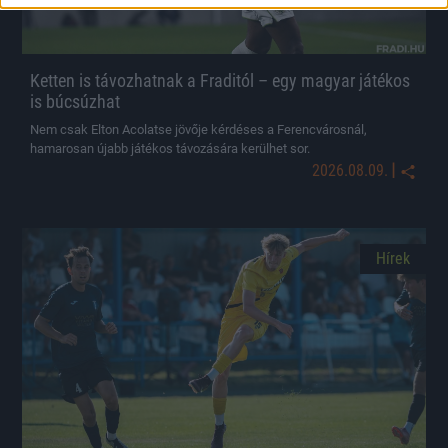
Ketten is távozhatnak a Fraditól – egy magyar játékos
is búcsúzhat
Nem csak Elton Acolatse jövője kérdéses a Ferencvárosnál,
hamarosan újabb játékos távozására kerülhet sor.
|
2026.08.09.
Hírek