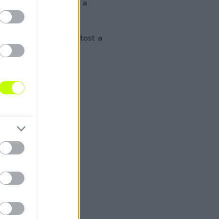
nál, a Budafoknál és a
ston Zoltán váltja Matost a