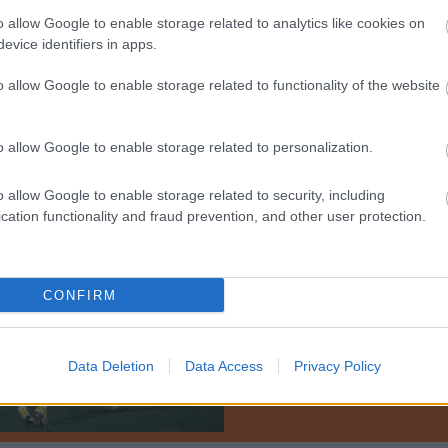
o allow Google to enable storage related to analytics like cookies on
Loaded
:
Unmute
evice identifiers in apps.
0%
/Facebook
o allow Google to enable storage related to functionality of the website
o allow Google to enable storage related to personalization.
Hírek
o allow Google to enable storage related to security, including
cation functionality and fraud prevention, and other user protection.
Egykori játékosával és bosny
hírbe az Újpestet
Az Öltözőn Túl nevű Facebook-oldal 
arról ír, hogy Nardin Mulahusejnović f
CONFIRM
érdeklődését. A 26 éves […]
Data Deletion
Data Access
Privacy Policy