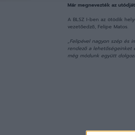
Már megnevezték az utódját
A BLSZ I-ben az ötödik hely
vezetőedző, Felipe Matos.
„Felipével nagyon szép és i
rendező a lehetőségeinket 
még módunk együtt dolgozni