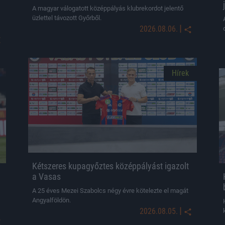
A magyar válogatott középpályás klubrekordot jelentő
üzlettel távozott Győrből.
|
2026.08.06.
Hírek
Kétszeres kupagyőztes középpályást igazolt
a Vasas
A 25 éves Mezei Szabolcs négy évre kötelezte el magát
Angyalföldön.
|
2026.08.05.