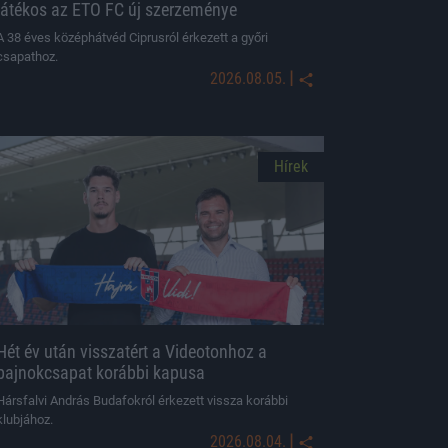
játékos az ETO FC új szerzeménye
A 38 éves középhátvéd Ciprusról érkezett a győri
csapathoz.
|
2026.08.05.
Hírek
Hét év után visszatért a Videotonhoz a
bajnokcsapat korábbi kapusa
Hársfalvi András Budafokról érkezett vissza korábbi
klubjához.
|
2026.08.04.