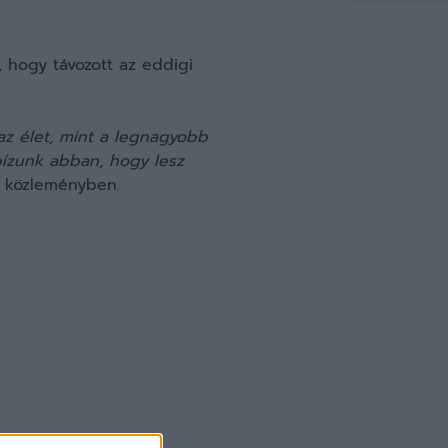
 hogy távozott az eddigi
az élet, mint a legnagyobb
ízunk abban, hogy lesz
 közleményben.