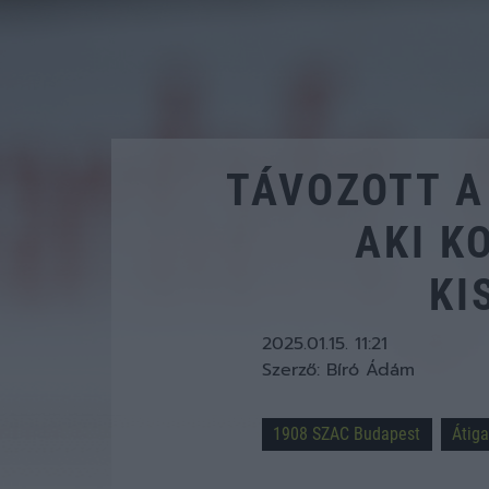
TÁVOZOTT A
AKI K
KI
2025.01.15. 11:21
Szerző:
Bíró Ádám
1908 SZAC Budapest
Átiga