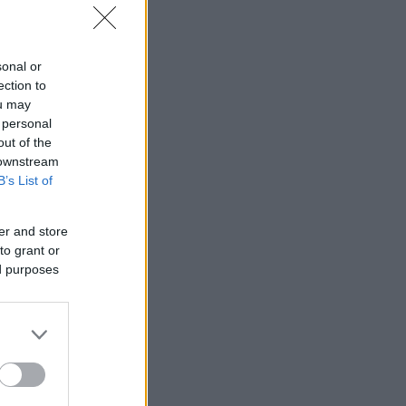
sonal or
ection to
ou may
 personal
out of the
 downstream
B’s List of
er and store
to grant or
ed purposes