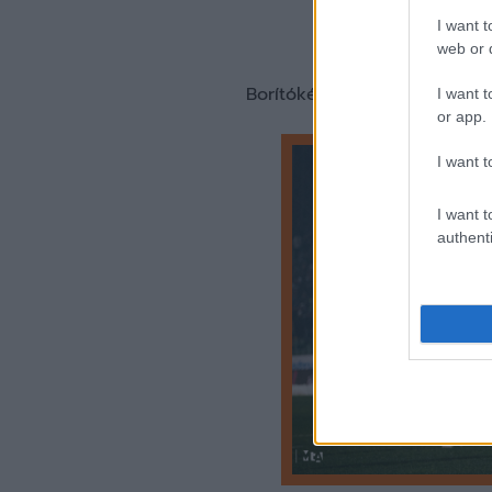
I want t
web or d
Borítókép forrása: Kisvárda
I want t
or app.
I want t
I want t
authenti