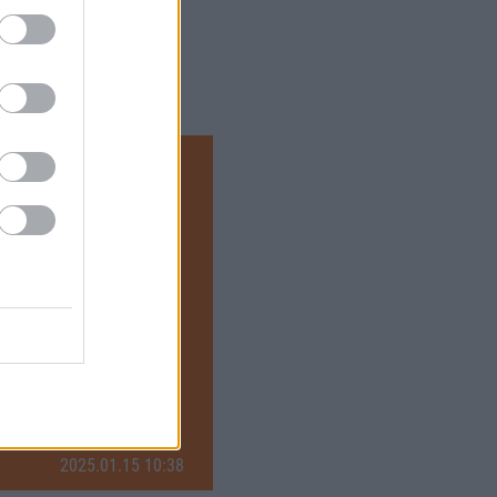
ák gólvágóval hozták
bosnyák sajtóhírre hivatkozva
elkeltette az Újpest
2025.01.15 10:38