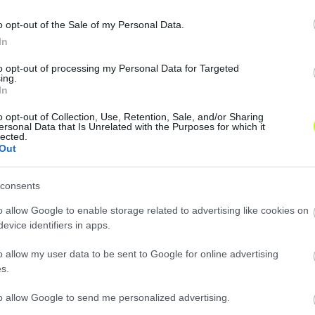
bb magyar klubnál is dolgozott: többek között a Haladás
yus János munkáját.
o opt-out of the Sale of my Personal Data.
In
sében arra is rávilágított, hogy a szakmai igazgató, Ágo
to opt-out of processing my Personal Data for Targeted
pedig Pannai László lesz.
ing.
In
o opt-out of Collection, Use, Retention, Sale, and/or Sharing
ersonal Data that Is Unrelated with the Purposes for which it
lected.
Out
consents
o allow Google to enable storage related to advertising like cookies on
evice identifiers in apps.
o allow my user data to be sent to Google for online advertising
s.
to allow Google to send me personalized advertising.