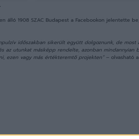
.
en álló 1908 SZAC Budapest a Facebookon jelentette be,
mpulzív időszakban sikerült együtt dolgoznunk, de most 
és az utunkat másképp rendelte, azonban mindannyian b
, ezen vagy más értékteremtő projekten”
– olvasható a