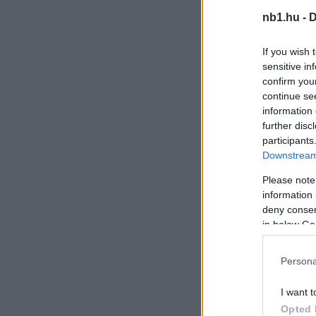
nb1.hu -
D
If you wish 
sensitive in
confirm you
continue se
information 
further disc
participants
Downstream 
Please note
information 
deny consent
in below Go
Persona
I want t
Opted 