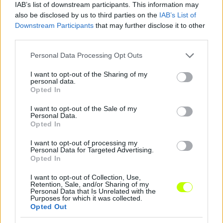
IAB’s list of downstream participants. This information may
also be disclosed by us to third parties on the
IAB’s List of
Downstream Participants
that may further disclose it to other
third parties.
Eb: a szurkolói büntetésekben a legjobb nyolc között
Please note that this website/app uses one or more Google
a magyar válogatott
Personal Data Processing Opt Outs
services and may gather and store information including but
Az UEFA több mint 1,2 millió eurós pénzbüntetéssel sújtotta a
not limited to your visit or usage behaviour. You may click to
I want to opt-out of the Sharing of my
nemzeti szövetségeket az Európa-bajnokság csoportkörében. A
personal data.
grant or deny consent to Google and its third-party tags to
The New York Times […]
Opted In
use your data for below specified purposes in below Google
consent section.
I want to opt-out of the Sale of my
2024.07.02 13:37
Personal Data.
Opted In
I want to opt-out of processing my
Personal Data for Targeted Advertising.
Opted In
Megosztás:
I want to opt-out of Collection, Use,
Retention, Sale, and/or Sharing of my
Personal Data that Is Unrelated with the
Purposes for which it was collected.
KAPCSOLÓDÓ HÍREK
Opted Out