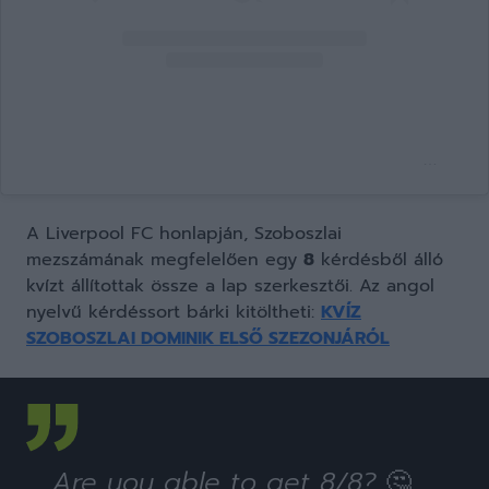
Liverpool Football Club (@liverpoolfc) által megosztott bejegyzés
A Liverpool FC honlapján, Szoboszlai
mezszámának megfelelően egy
8
kérdésből álló
kvízt állítottak össze a lap szerkesztői. Az angol
nyelvű kérdéssort bárki kitöltheti:
KVÍZ
SZOBOSZLAI DOMINIK ELSŐ SZEZONJÁRÓL
Are you able to get 8/8? 🤔