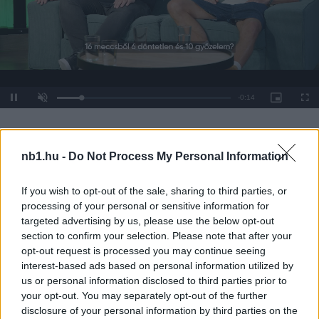
Remaining
-
0:14
Loaded
:
Pause
Unmute
Picture-
Full
0%
in-
Picture
Time
Borítókép forrása: Liverpool FC
nb1.hu -
Do Not Process My Personal Information
Hírek
If you wish to opt-out of the sale, sharing to third parties, or
processing of your personal or sensitive information for
targeted advertising by us, please use the below opt-out
section to confirm your selection. Please note that after your
opt-out request is processed you may continue seeing
interest-based ads based on personal information utilized by
us or personal information disclosed to third parties prior to
your opt-out. You may separately opt-out of the further
disclosure of your personal information by third parties on the