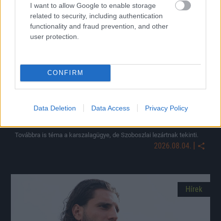
Hírek
I want to allow Google to enable storage
related to security, including authentication
functionality and fraud prevention, and other
user protection.
CONFIRM
Data Deletion
Data Access
Privacy Policy
Szoboszlai szerint a sajtó fújta fel a kapitányi
karszalag körüli történetet
Továbbra is téma a karszalagügye, de Szoboszlai lezártnak tekinti.
|
2026.08.04.
Hírek