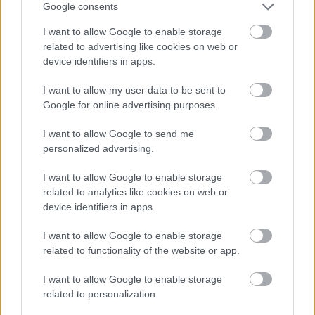
Google consents
I want to allow Google to enable storage
Hírek
related to advertising like cookies on web or
device identifiers in apps.
I want to allow my user data to be sent to
Google for online advertising purposes.
I want to allow Google to send me
personalized advertising.
I want to allow Google to enable storage
Meglepetés a semmiből: a Liverpool kölcsönveszi a
related to analytics like cookies on web or
Barca védőjét
device identifiers in apps.
Ronald Araújót egy évre szerzi meg a Pool a katalán gigásztól, s
I want to allow Google to enable storage
opciós joga is lesz a klubnak a több poszton is bevethető uruguayi
related to functionality of the website or app.
játékosra.
|
2026.08.08.
I want to allow Google to enable storage
related to personalization.