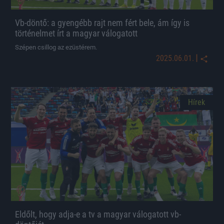
Vb-döntő: a gyengébb rajt nem fért bele, ám így is
történelmet írt a magyar válogatott
Szépen csillog az ezüstérem.
|
2025.06.01.
Hírek
Eldőlt, hogy adja-e a tv a magyar válogatott vb-