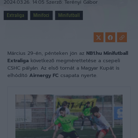
2024.03.26. 14:05
Szerző:
Terényi Gábor
Extraliga
Minifoci
Minifutball
Március 29-én, pénteken jön az
NB1.hu Minifutball
Extraliga
következő megmérettetése a csepeli
CSHC pályán. Az első tornát a Magyar Kupát is
elhódító
Airnergy FC
csapata nyerte.