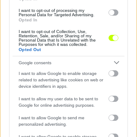
I want to opt-out of processing my
Personal Data for Targeted Advertising.
Opted In
I want to opt-out of Collection, Use,
Retention, Sale, and/or Sharing of my
Personal Data that Is Unrelated with the
Purposes for which it was collected.
Opted Out
Ismét telt ház előtt léphet pályára a magyar
válogatott
Google consents
A magyar válogatott pénteken 1-0-ra legyőzte Törökország
nemzeti csapatát a telt házas Puskás Arénában. A Magyar
I want to allow Google to enable storage
Labdarúgó-szövetség közleményéből olvasható, hogy […]
related to advertising like cookies on web or
device identifiers in apps.
2024.03.26 12:58
I want to allow my user data to be sent to
Google for online advertising purposes.
I want to allow Google to send me
personalized advertising.
Megosztás:
I want to allow Google to enable storage