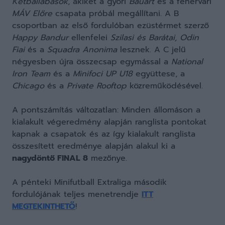
Kétballábasok
, akiket a győri
Bauart
és a fehérvári
MÁV Előre
csapata próbál megállítani. A B
csoportban az első fordulóban ezüstérmet szerző
Happy Bandur
ellenfelei
Szilasi és Barátai, Odin
Fiai
és a
Squadra Anonima
lesznek. A C jelű
négyesben újra összecsap egymással a
National
Iron Team
és a
Minifoci UP U18
együttese, a
Chicago
és a
Private Rooftop
közreműködésével.
A pontszámítás változatlan:
Minden állomáson a
kialakult végeredmény alapján ranglista pontokat
kapnak a csapatok és az így kialakult ranglista
összesített eredménye alapján alakul ki a
nagydöntő FINAL 8
mezőnye.
A pénteki Minifutball Extraliga második
fordulójának teljes menetrendje
ITT
MEGTEKINTHETŐ
!