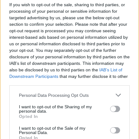
If you wish to opt-out of the sale, sharing to third parties, or
processing of your personal or sensitive information for
targeted advertising by us, please use the below opt-out
section to confirm your selection. Please note that after your
opt-out request is processed you may continue seeing
interest-based ads based on personal information utilized by
us or personal information disclosed to third parties prior to
your opt-out. You may separately opt-out of the further
disclosure of your personal information by third parties on the
IAB’s list of downstream participants. This information may
Loaded
:
also be disclosed by us to third parties on the
IAB’s List of
Unmute
0%
Downstream Participants
that may further disclose it to other
Borítókép forrása: Czifra Mária
third parties.
Please note that this website/app uses one or more Google
Personal Data Processing Opt Outs
Hírek
services and may gather and store information including but
not limited to your visit or usage behaviour. You may click to
I want to opt-out of the Sharing of my
personal data.
grant or deny consent to Google and its third-party tags to
Opted In
use your data for below specified purposes in below Google
consent section.
I want to opt-out of the Sale of my
Personal Data.
Opted In