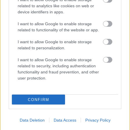
related to analytics like cookies on web or
device identifiers in apps.
KAPCSOLÓDÓ HÍREK
I want to allow Google to enable storage
related to functionality of the website or app.
Hírek
I want to allow Google to enable storage
related to personalization.
I want to allow Google to enable storage
related to security, including authentication
functionality and fraud prevention, and other
user protection.
CONFIRM
Minifoci Eb: negyeddöntős a magyar válogatott
Szétlövéssel nyertek a mieink.
|
2026.06.01.
Data Deletion
Data Access
Privacy Policy