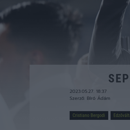
SEP
2023.05.27. 18:37
Szerző:
Bíró Ádám
Cristiano Bergodi
Edzővált