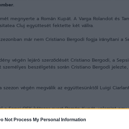
kember.
smét megnyerte a Román Kupát. A Varga Rolandot és Tamá
tatea Cluj együttesét fektette két vállra.
szezonban már nem Cristiano Bergodi fogja irányítani a Se
ény végén lejáró szerződését Cristiano Bergodi, a Seps
t személyes beszélgetés során Cristiano Bergodi jelezte,
szezon végén megválik az együttesünktől Luigi Ciarlant
ával a Sepsi OSK kétszer nyert Román Kupát, valamint eg
o Not Process My Personal Information