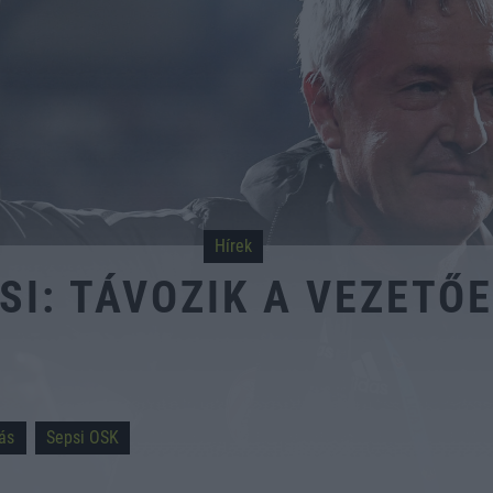
Hírek
SI: TÁVOZIK A VEZETŐ
ás
Sepsi OSK