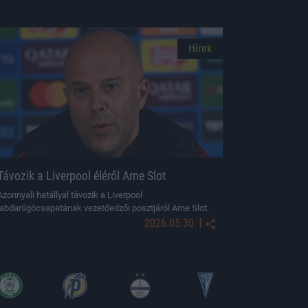
Hírek
Távozik a Liverpool éléről Arne Slot
Azonnyali hatállyal távozik a Liverpool
labdarúgócsapatának vezetőedzői posztjáról Arne Slot.
|
2026.05.30.