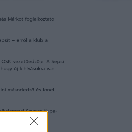
s Márkot foglalkoztató
psit – erről a klub a
i OSK vezetőedzője. A Sepsi
 hogy új kihívásokra van
ini másodedző és Ionel
y alkalommal Szuper Kupa-