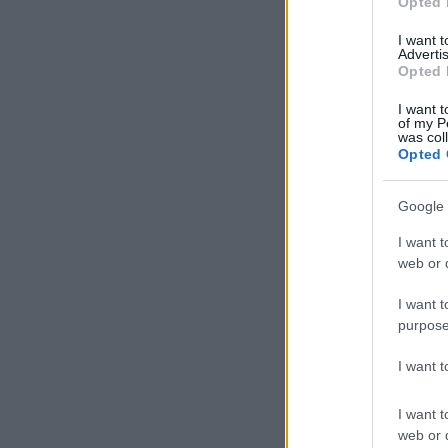
Opted 
I want 
Advertis
Opted 
I want t
of my P
was col
Opted 
Google 
I want t
web or d
I want t
purpose
I want 
I want t
web or d