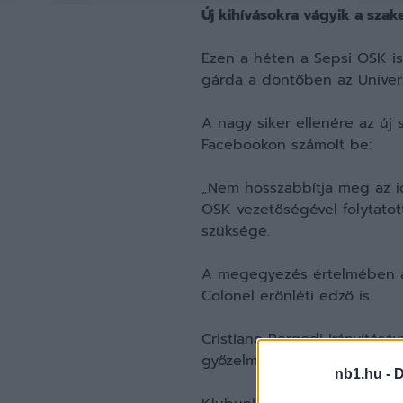
Új kihívásokra vágyik a sza
Ezen a héten a Sepsi OSK i
gárda a döntőben az Universi
A nagy siker ellenére az új 
Facebookon számolt be:
„Nem hosszabbítja meg az id
OSK vezetőségével folytatot
szüksége.
A megegyezés értelmében a 
Colonel erőnléti edző is.
Cristiano Bergodi irányítás
győzelmet ünnepelhetett.
nb1.hu -
D