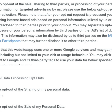
nettel tartozik elvégzett munkájukért, és ezúton is kí
to opt-out of the sale, sharing to third parties, or processing of your per
” – olvasható a közleményben.
formation for targeted advertising by us, please use the below opt-out s
r selection. Please note that after your opt-out request is processed y
eing interest-based ads based on personal information utilized by us or
disclosed to third parties prior to your opt-out. You may separately opt-
losure of your personal information by third parties on the IAB’s list of
. This information may also be disclosed by us to third parties on the
IA
Participants
that may further disclose it to other third parties.
 that this website/app uses one or more Google services and may gath
including but not limited to your visit or usage behaviour. You may click 
 to Google and its third-party tags to use your data for below specifi
ogle consent section.
l Data Processing Opt Outs
o opt-out of the Sharing of my personal data.
In
o opt-out of the Sale of my Personal Data.