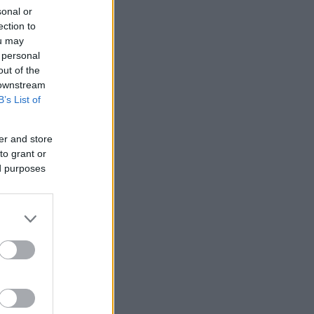
vánunk további
sonal or
ection to
ou may
 personal
out of the
 downstream
B’s List of
er and store
to grant or
ed purposes