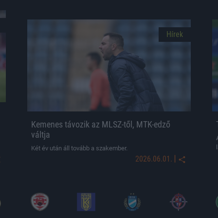
Hírek
Kemenes távozik az MLSZ-től, MTK-edző
váltja
Két év után áll tovább a szakember.
|
2026.06.01.