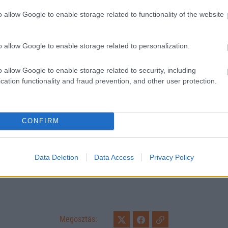
o allow Google to enable storage related to functionality of the website
o allow Google to enable storage related to personalization.
o allow Google to enable storage related to security, including
cation functionality and fraud prevention, and other user protection.
CONFIRM
Loaded
:
Unmute
0%
Data Deletion
Data Access
Privacy Policy
boi/NurPhoto via Getty Images
Megosztás: