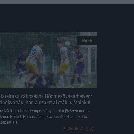
Hírek
Hatalmas változások Hódmezővásárhelyen:
elnökváltás után a szakmai stáb is átalakul
Az NB III-as felnőttcsapat irányítását a jövőben nem a
Szűcs Róbert, Borbás Zsolt, Kovács Krisztián alkotta
stáb látja el.
|
2026.06.21.