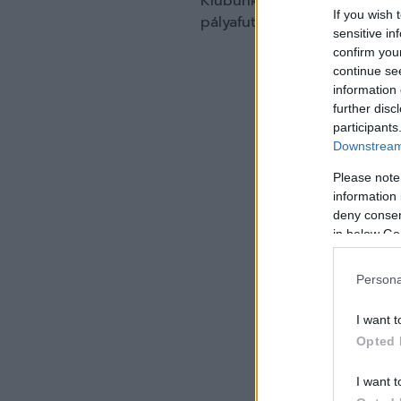
Klubunk mindhármuknak köszö
If you wish 
pályafutásukhoz sok sikert!
sensitive in
confirm you
continue se
information 
further disc
participants
Downstream 
Please note
information 
deny consent
in below Go
Persona
I want t
Opted 
I want t