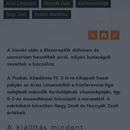
Arisz Limasszol
Hornyák Zsolt
Konferencialiga
Nagy Zsolt
Puskás Akadémia
A kiesés után a főszereplők dühösen és
szomorúan beszéltek arról, milyen butaságok
vezettek a búcsúhoz.
A Puskás Akadémia FC 2-0-ra kikapott hazai
pályán az Arisz Limasszoltól a Konferencia-liga
selejtező második fordulójának visszavágóján, így
5-2-es összesítéssel búcsúzott a sorozattól. A
mérkőzést követően Nagy Zsolt és Hornyák Zsolt
értékelt.
A kiállítás mindent