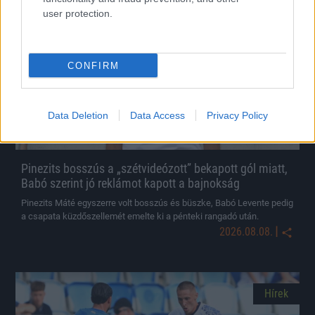
Hírek
user protection.
CONFIRM
Data Deletion
Data Access
Privacy Policy
Pinezits bosszús a „szétvideózott” bekapott gól miatt,
Babó szerint jó reklámot kapott a bajnokság
Pinezits Máté egyszerre volt bosszús és büszke, Babó Levente pedig
a csapata küzdőszellemét emelte ki a pénteki rangadó után.
|
2026.08.08.
Hírek