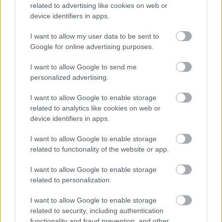
related to advertising like cookies on web or
device identifiers in apps.
I want to allow my user data to be sent to
Nem óv az ETO ellenfele?
Google for online advertising purposes.
Kaotikus végjátékot hozott az ETO FC Győr és a Pjunyik Jereván
csütörtöki visszavágója a Konferencialiga selejtezőjének második
I want to allow Google to send me
fordulójában. A győriek […]
personalized advertising.
2025.08.01 07:55
I want to allow Google to enable storage
related to analytics like cookies on web or
device identifiers in apps.
I want to allow Google to enable storage
related to functionality of the website or app.
Megosztás:
I want to allow Google to enable storage
related to personalization.
KAPCSOLÓDÓ HÍREK
I want to allow Google to enable storage
related to security, including authentication
functionality and fraud prevention, and other