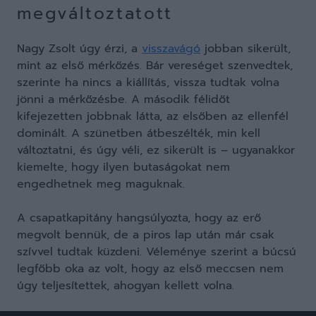
megváltoztatott
Nagy Zsolt úgy érzi, a
visszavágó
jobban sikerült,
mint az első mérkőzés. Bár vereséget szenvedtek,
szerinte ha nincs a kiállítás, vissza tudtak volna
jönni a mérkőzésbe. A második félidőt
kifejezetten jobbnak látta, az elsőben az ellenfél
dominált. A szünetben átbeszélték, min kell
változtatni, és úgy véli, ez sikerült is – ugyanakkor
kiemelte, hogy ilyen butaságokat nem
engedhetnek meg maguknak.
A csapatkapitány hangsúlyozta, hogy az erő
megvolt bennük, de a piros lap után már csak
szívvel tudtak küzdeni. Véleménye szerint a búcsú
legfőbb oka az volt, hogy az első meccsen nem
úgy teljesítettek, ahogyan kellett volna.