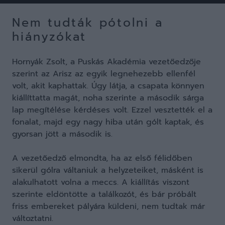
Nem tudták pótolni a
hiányzókat
Hornyák Zsolt, a Puskás Akadémia vezetőedzője
szerint az Arisz az egyik legnehezebb ellenfél
volt, akit kaphattak. Úgy látja, a csapata könnyen
kiállíttatta magát, noha szerinte a második sárga
lap megítélése kérdéses volt. Ezzel vesztették el a
fonalat, majd egy nagy hiba után gólt kaptak, és
gyorsan jött a második is.
A vezetőedző elmondta, ha az első félidőben
sikerül gólra váltaniuk a helyzeteiket, másként is
alakulhatott volna a meccs. A kiállítás viszont
szerinte eldöntötte a találkozót, és bár próbált
friss embereket pályára küldeni, nem tudtak már
változtatni.