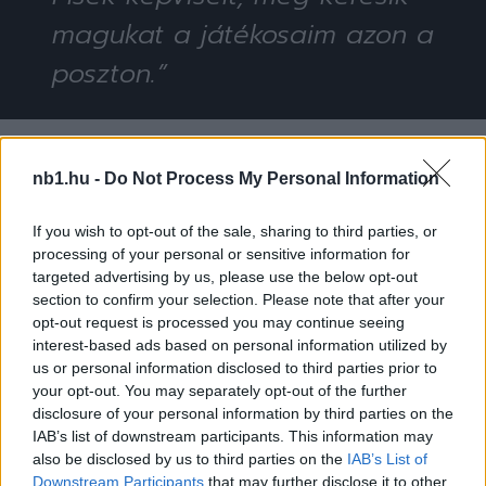
magukat a játékosaim azon a
poszton.”
A Puskás Akadémia az NB I nyitófordulójában 2-1-
nb1.hu -
Do Not Process My Personal Information
re legyőzte a Kazincbarcikát. Vasárnap a
Nyíregyházát fogadja.
If you wish to opt-out of the sale, sharing to third parties, or
processing of your personal or sensitive information for
targeted advertising by us, please use the below opt-out
section to confirm your selection. Please note that after your
opt-out request is processed you may continue seeing
interest-based ads based on personal information utilized by
us or personal information disclosed to third parties prior to
your opt-out. You may separately opt-out of the further
disclosure of your personal information by third parties on the
IAB’s list of downstream participants. This information may
also be disclosed by us to third parties on the
IAB’s List of
Downstream Participants
that may further disclose it to other