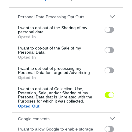
third parties.
Please note that this website/app uses one or more Google
Personal Data Processing Opt Outs
services and may gather and store information including but
not limited to your visit or usage behaviour. You may click to
I want to opt-out of the Sharing of my
personal data.
grant or deny consent to Google and its third-party tags to
Opted In
Remaining
-
0:14
Loaded
:
Pause
Unmute
Picture-
Full
use your data for below specified purposes in below Google
0%
in-
Picture
consent section.
Time
I want to opt-out of the Sale of my
Borítókép forrása: Puskás Akadémia
Personal Data.
Opted In
Hírek
I want to opt-out of processing my
Personal Data for Targeted Advertising.
Opted In
I want to opt-out of Collection, Use,
Retention, Sale, and/or Sharing of my
Personal Data that Is Unrelated with the
Purposes for which it was collected.
Opted Out
Google consents
I want to allow Google to enable storage