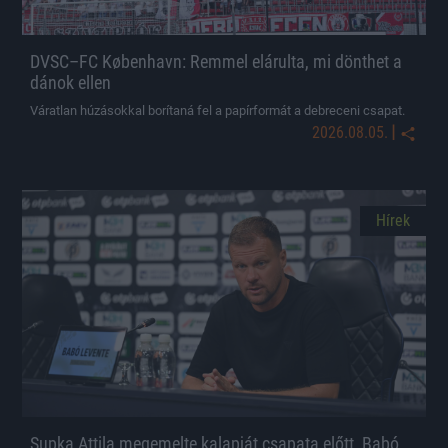
DVSC–FC København: Remmel elárulta, mi dönthet a
dánok ellen
Váratlan húzásokkal borítaná fel a papírformát a debreceni csapat.
|
2026.08.05.
Hírek
Supka Attila megemelte kalapját csapata előtt, Babó