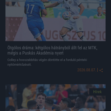
Ötgólos dráma: kétgólos hátrányból állt fel az MTK,
mégis a Puskás Akadémia nyert
Colley a hosszabbítás végén döntötte el a forduló pénteki
nyitómérkőzését.
|
2026.08.07.
Hírek