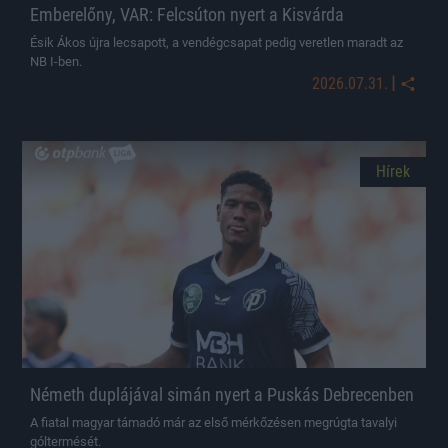
Emberelőny, VAR: Felcsúton nyert a Kisvárda
Ésik Ákos újra lecsapott, a vendégcsapat pedig veretlen maradt az
NB I-ben.
|
2026.07.31.
Hírek
Németh duplájával simán nyert a Puskás Debrecenben
A fiatal magyar támadó már az első mérkőzésen megrúgta tavalyi
góltermését.