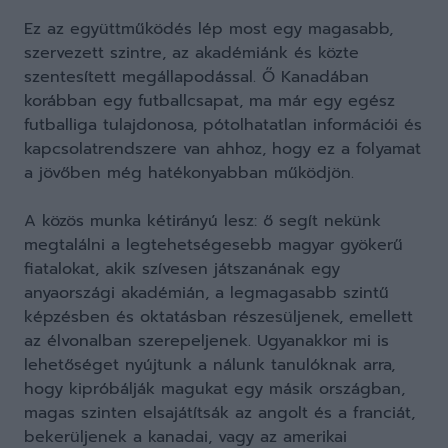
Ez az együttműködés lép most egy magasabb,
szervezett szintre, az akadémiánk és közte
szentesített megállapodással. Ő Kanadában
korábban egy futballcsapat, ma már egy egész
futballiga tulajdonosa, pótolhatatlan információi és
kapcsolatrendszere van ahhoz, hogy ez a folyamat
a jövőben még hatékonyabban működjön.
A közös munka kétirányú lesz: ő segít nekünk
megtalálni a legtehetségesebb magyar gyökerű
fiatalokat, akik szívesen játszanának egy
anyaországi akadémián, a legmagasabb szintű
képzésben és oktatásban részesüljenek, emellett
az élvonalban szerepeljenek. Ugyanakkor mi is
lehetőséget nyújtunk a nálunk tanulóknak arra,
hogy kipróbálják magukat egy másik országban,
magas szinten elsajátítsák az angolt és a franciát,
bekerüljenek a kanadai, vagy az amerikai