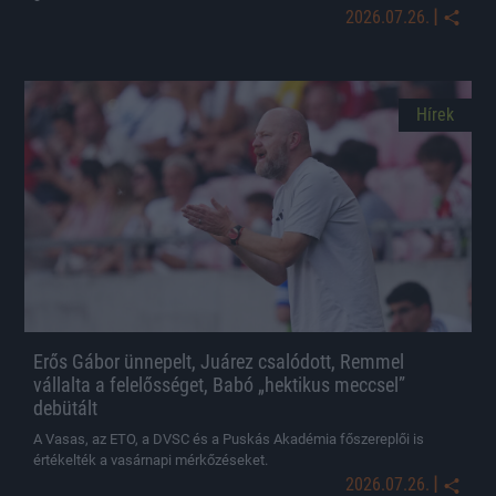
|
2026.07.26.
Hírek
Erős Gábor ünnepelt, Juárez csalódott, Remmel
vállalta a felelősséget, Babó „hektikus meccsel”
debütált
A Vasas, az ETO, a DVSC és a Puskás Akadémia főszereplői is
értékelték a vasárnapi mérkőzéseket.
|
2026.07.26.