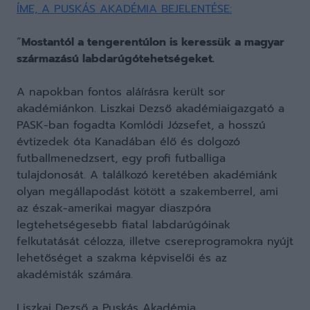
ÍME, A PUSKÁS AKADÉMIA BEJELENTÉSE:
“
Mostantól a tengerentúlon is keressük a magyar
származású labdarúgótehetségeket.
A napokban fontos aláírásra került sor
akadémiánkon. Liszkai Dezső akadémiaigazgató a
PASK-ban fogadta Komlódi Józsefet, a hosszú
évtizedek óta Kanadában élő és dolgozó
futballmenedzsert, egy profi futballiga
tulajdonosát. A találkozó keretében akadémiánk
olyan megállapodást kötött a szakemberrel, ami
az észak-amerikai magyar diaszpóra
legtehetségesebb fiatal labdarúgóinak
felkutatását célozza, illetve csereprogramokra nyújt
lehetőséget a szakma képviselői és az
akadémisták számára.
Liszkai Dezső a Puskás Akadémia