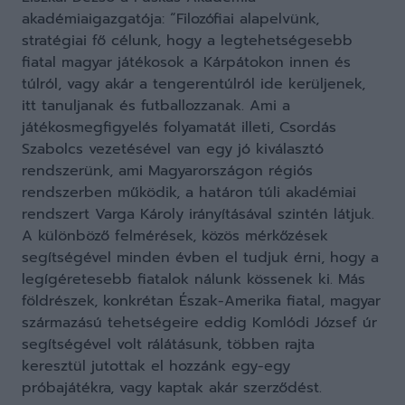
akadémiaigazgatója: “Filozófiai alapelvünk,
stratégiai fő célunk, hogy a legtehetségesebb
fiatal magyar játékosok a Kárpátokon innen és
túlról, vagy akár a tengerentúlról ide kerüljenek,
itt tanuljanak és futballozzanak. Ami a
játékosmegfigyelés folyamatát illeti, Csordás
Szabolcs vezetésével van egy jó kiválasztó
rendszerünk, ami Magyarországon régiós
rendszerben működik, a határon túli akadémiai
rendszert Varga Károly irányításával szintén látjuk.
A különböző felmérések, közös mérkőzések
segítségével minden évben el tudjuk érni, hogy a
legígéretesebb fiatalok nálunk kössenek ki. Más
földrészek, konkrétan Észak-Amerika fiatal, magyar
származású tehetségeire eddig Komlódi József úr
segítségével volt rálátásunk, többen rajta
keresztül jutottak el hozzánk egy-egy
próbajátékra, vagy kaptak akár szerződést.