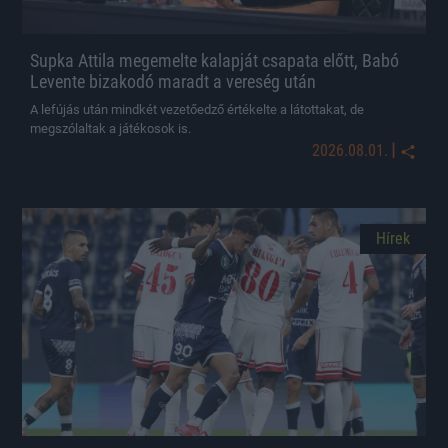
Supka Attila megemelte kalapját csapata előtt, Babó
Levente bizakodó maradt a vereség után
A lefújás után mindkét vezetőedző értékelte a látottakat, de
megszólaltak a játékosok is.
|
2026.08.01.
Hírek