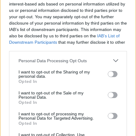
tekintetében némileg még előttünk is járnak. Ami
interest-based ads based on personal information utilized by
a magyar gyökerű játékosok felkutatását illeti, 10-
us or personal information disclosed to third parties prior to
12 olyan fiatal van most a célkeresztben, akiknek a
your opt-out. You may separately opt-out of the further
képessége megfelelő, szívesen is jönnének,
disclosure of your personal information by third parties on the
inkább az adminisztratív, szervezési rész a
IAB’s list of downstream participants. This information may
also be disclosed by us to third parties on the
IAB’s List of
nehezebb, ilyen a kettős állampolgárság
Downstream Participants
that may further disclose it to other
feltételeinek igazolása, vagy más gyakorlati
third parties.
kérdések.
Please note that this website/app uses one or more Google
Personal Data Processing Opt Outs
services and may gather and store information including but
Mindenesetre hatalmas dolog, ami most történt,
not limited to your visit or usage behaviour. You may click to
I want to opt-out of the Sharing of my
hiszen a Puskás Akadémiával közösen egy új
personal data.
grant or deny consent to Google and its third-party tags to
korszakot nyitunk, ezentúl már nemcsak a
Opted In
use your data for below specified purposes in below Google
közvetlen földrajzi közelünkben leszünk képesek
consent section.
I want to opt-out of the Sale of my
magyar labdarúgókat felkutatni, hanem egész
Personal Data.
Észak-Amerikára kiterjeszthetjük a scouting-
Opted In
tevékenységet. Rendkívül izgalmas feladat, ami
I want to opt-out of processing my
komoly eredményeket hozhat!”
Personal Data for Targeted Advertising.
Opted In
A Puskás Akadémia csütörtökön az Újpest ellen
I want to opt-out of Collection, Use,