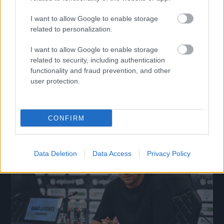
0%
in-
Picture
Time
I want to allow Google to enable storage
Borítókép forrása: pfla.hu
related to personalization.
I want to allow Google to enable storage
related to security, including authentication
Megosztás:
functionality and fraud prevention, and other
user protection.
KAPCSOLÓDÓ HÍREK
CONFIRM
Hírek
Data Deletion
Data Access
Privacy Policy