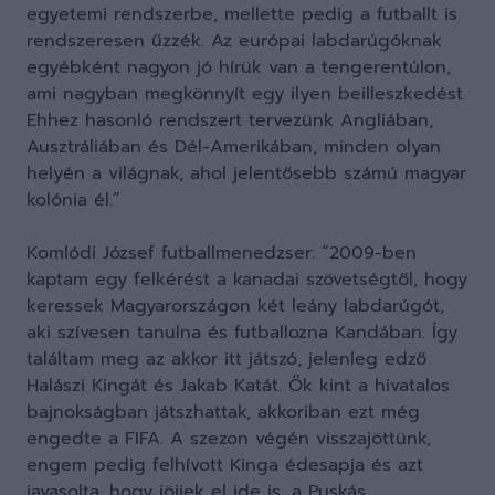
egyetemi rendszerbe, mellette pedig a futballt is
rendszeresen űzzék. Az európai labdarúgóknak
egyébként nagyon jó hírük van a tengerentúlon,
ami nagyban megkönnyít egy ilyen beilleszkedést.
Ehhez hasonló rendszert tervezünk Angliában,
Ausztráliában és Dél-Amerikában, minden olyan
helyén a világnak, ahol jelentősebb számú magyar
kolónia él.”
Komlódi József futballmenedzser: “2009-ben
kaptam egy felkérést a kanadai szövetségtől, hogy
keressek Magyarországon két leány labdarúgót,
aki szívesen tanulna és futballozna Kandában. Így
találtam meg az akkor itt játszó, jelenleg edző
Halászi Kingát és Jakab Katát. Ők kint a hivatalos
bajnokságban játszhattak, akkoriban ezt még
engedte a FIFA. A szezon végén visszajöttünk,
engem pedig felhívott Kinga édesapja és azt
javasolta, hogy jöjjek el ide is, a Puskás