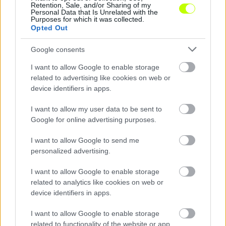
játszik a Magyar Kupában.
Retention, Sale, and/or Sharing of my
Personal Data that Is Unrelated with the
Purposes for which it was collected.
Opted Out
Google consents
I want to allow Google to enable storage
related to advertising like cookies on web or
device identifiers in apps.
I want to allow my user data to be sent to
Google for online advertising purposes.
I want to allow Google to send me
personalized advertising.
I want to allow Google to enable storage
related to analytics like cookies on web or
device identifiers in apps.
I want to allow Google to enable storage
related to functionality of the website or app.
Remaining
-
0:14
Loaded
:
Pause
Unmute
Picture-
Full