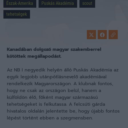
Észak-Amerika
Puskás Akadémia
scout
tehetségek
Kanadában dolgozó magyar szakemberrel
kötöttek megállapodást.
Az NB I negyedik helyén álló Puskás Akadémia az
egyik legjobb utánpótlásnevelő akadémiával
rendelkezik Magyarországon. A klubnak fontos,
hogy ne csak az országon belül, hanem a
külföldön élő, főként magyar származású
tehetségeket is felkutassa. A felcsúti gárda
hivatalos oldalán jelentette be, hogy újabb fontos
lépést történt ebben a szegmensben.