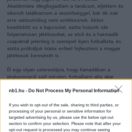
Akadémiára. Megfogadtam a tanácsot, eljöttem és
sikerült találkoznom a vezetőséggel, bár ők már
erre valószínűleg nem emlékeznek. Akkor
kezdődött ez a kapcsolat, azóta hozunk ide
folyamatosan játékosokat, az első és a harmadik
csapatnál jelenleg is szerepel ilyen futballista, és
azóta próbáljuk közös erővel fejleszteni a magyar
játékosok keresését is.
Él egy olyan sztereotípia, hogy Kanadában a
jégkorongról szól minden, futballozni alig akar
valaki. Hogy ez mennyire nincs így, arra a legjobb
példa, hogy 250 ezer igazolt hoki-játékos mellett
nb1.hu -
Do Not Process My Personal Information
csaknem egymillió labdarúgó van az országban.
Éppen ezért hatalmas a merítési lehetőség is, ma
If you wish to opt-out of the sale, sharing to third parties, or
már mindenki futballozni akar és mindenki arról
processing of your personal or sensitive information for
targeted advertising by us, please use the below opt-out
álmodik, hogy egyszer egy európai topcsapatban
section to confirm your selection. Please note that after your
kereshesse a kenyerét, sőt, a női labdarúgás
opt-out request is processed you may continue seeing