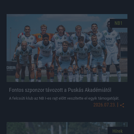
NB1
Fontos szponzor távozott a Puskás Akadémiától
A felcsúti klub az NB I-es rajt előtt veszítette el egyik támogatóját.
|
2026.07.23.
Hírek