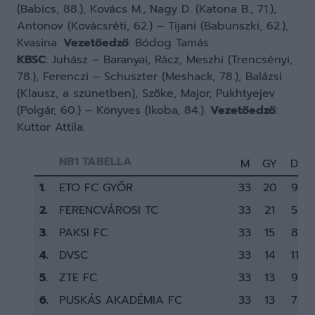
(Babics, 88.), Kovács M., Nagy D. (Katona B., 71.),
Antonov (Kovácsréti, 62.) – Tijani (Babunszki, 62.),
Kvasina.
Vezetőedző
: Bódog Tamás.
KBSC
: Juhász – Baranyai, Rácz, Meszhi (Trencsényi,
78.), Ferenczi – Schuszter (Meshack, 78.), Balázsi
(Klausz, a szünetben), Szőke, Major, Pukhtyejev
(Polgár, 60.) – Könyves (Ikoba, 84.).
Vezetőedző
:
Kuttor Attila.
NB1 TABELLA
M
GY
D
1.
ETO FC GYŐR
33
20
9
2.
FERENCVÁROSI TC
33
21
5
3.
PAKSI FC
33
15
8
4.
DVSC
33
14
11
5.
ZTE FC
33
13
9
6.
PUSKÁS AKADÉMIA FC
33
13
7