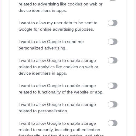
related to advertising like cookies on web or
device identifiers in apps.
I want to allow my user data to be sent to
Hosszabbított alapemberével a Nyíregyháza
Google for online advertising purposes.
A Nyíregyháza Spartacus hivatalos honlapján jelentette be, hogy
meghosszabbították Nemanja Antonov szerződését. A
I want to allow Google to send me
megállapodás értelmében 2027 nyaráig szól a szerződése. […]
personalized advertising.
2026.05.15 18:41
I want to allow Google to enable storage
related to analytics like cookies on web or
device identifiers in apps.
I want to allow Google to enable storage
related to functionality of the website or app.
Megosztás:
I want to allow Google to enable storage
related to personalization.
KAPCSOLÓDÓ HÍREK
I want to allow Google to enable storage
related to security, including authentication
functionality and fraud prevention, and other