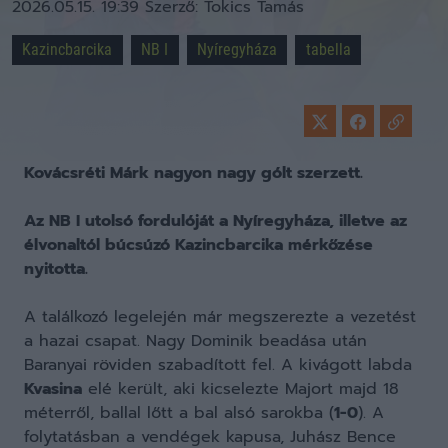
2026.05.15. 19:39
Szerző:
Tokics Tamás
Kazincbarcika
NB I
Nyíregyháza
tabella
Kovácsréti Márk nagyon nagy gólt szerzett.
Az NB I utolsó fordulóját a Nyíregyháza, illetve az
élvonaltól búcsúzó Kazincbarcika mérkőzése
nyitotta.
A találkozó legelején már megszerezte a vezetést
a hazai csapat. Nagy Dominik beadása után
Baranyai röviden szabadított fel. A kivágott labda
Kvasina
elé került, aki kicselezte Majort majd 18
méterről, ballal lőtt a bal alsó sarokba (
1-0
). A
folytatásban a vendégek kapusa, Juhász Bence