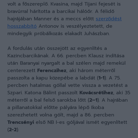
volt a főszereplő. Kvasina, majd Tijani fejesét is
bravúrral hárította a barcikai hálóőr. A félidő
hajrájában Manner és a meccs előtt
szerződést
hosszabbító
Antonov is veszélyeztetett, de
mindegyik próbálkozás elakadt Juhászban.
A fordulás után összejött az egyenlítés a
Kazincbarcikának. A 66. percben Klausz indítása
után Baranyai nyargalt a bal szélen majd remekül
centerezett
Ferenczihez
, aki három méterről
passzolta a kapu közepébe a labdát (
1-1
). A 75.
percben hatalmas góllal vette vissza a vezetést a
Szpari. Katona Bálint passzolt
Kovácsrétihez
, aki 35
méterről a bal felső sarokba lőtt (
2–1
). A hajrában
a pillanatokkal előtte pályára lépő Ikoba
szerezhetett volna gólt, majd a 86. percben
Trencsényi
első NB I-es góljával ismét egyenlített
(
2-2
).