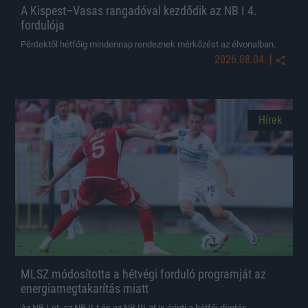
A Kispest–Vasas rangadóval kezdődik az NB I 4.
fordulója
Péntektől hétfőig mindennap rendeznek mérkőzést az élvonalban.
|
2026.08.04.
Hírek
MLSZ módosította a hétvégi forduló programját az
energiamegtakarítás miatt
Az NB I-et, az NB II-t és az NB III-at is érinti a hétfői döntés.