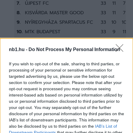
7.
ÚJPEST FC
33
11
7
8.
KISVÁRDA MASTER GOOD
33
11
7
9.
NYÍREGYHÁZA SPARTACUS FC
33
10
10
10.
MTK BUDAPEST
33
9
11
11.
DVTK
33
6
10
nb1.hu -
Do Not Process My Personal Information
12.
KOLORCITY KAZINCBARCIKA SC
33
6
4
If you wish to opt-out of the sale, sharing to third parties, or
processing of your personal or sensitive information for
targeted advertising by us, please use the below opt-out
section to confirm your selection. Please note that after your
opt-out request is processed you may continue seeing
interest-based ads based on personal information utilized by
us or personal information disclosed to third parties prior to
your opt-out. You may separately opt-out of the further
disclosure of your personal information by third parties on the
IAB’s list of downstream participants. This information may
also be disclosed by us to third parties on the
IAB’s List of
Downstream Participants
that may further disclose it to other