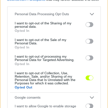
third parties.
Please note that this website/app uses one or more Google
Personal Data Processing Opt Outs
services and may gather and store information including but
not limited to your visit or usage behaviour. You may click to
I want to opt-out of the Sharing of my
personal data.
Remaining
-
0:14
Loaded
:
Pause
Unmute
Picture-
Full
grant or deny consent to Google and its third-party tags to
0%
in-
Opted In
Picture
use your data for below specified purposes in below Google
Time
Borítókép forrása: Kolorcity Kazincbarcika
consent section.
I want to opt-out of the Sale of my
Personal Data.
SC/Facebook
Opted In
I want to opt-out of processing my
Hírek
Personal Data for Targeted Advertising.
Opted In
I want to opt-out of Collection, Use,
Retention, Sale, and/or Sharing of my
Personal Data that Is Unrelated with the
Purposes for which it was collected.
Opted Out
Google consents
I want to allow Google to enable storage