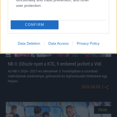
Hírek
user protection.
CONFIRM
Data Deletion
Data Access
Privacy Policy
NB II: Először nyert a KTE, 9 emberrel javított a Vidi
Az NB II 2026–2027-es idényének 3. fordulójában a szombati
mérkőzések eredményei, gólszerzői és legfontosabb történései egy
helyen.
|
2026.08.08.
Hírek