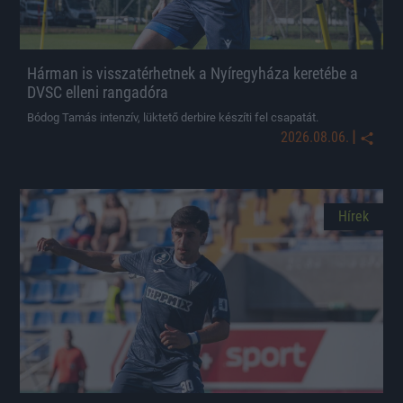
Hárman is visszatérhetnek a Nyíregyháza keretébe a
DVSC elleni rangadóra
Bódog Tamás intenzív, lüktető derbire készíti fel csapatát.
|
2026.08.06.
Hírek