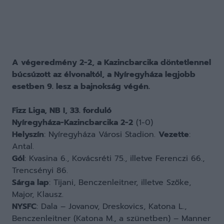
A végeredmény 2-2, a Kazincbarcika döntetlennel
búcsúzott az élvonaltól, a Nyíregyháza legjobb
esetben 9. lesz a bajnokság végén.
Fizz Liga, NB I, 33. forduló
Nyíregyháza-Kazincbarcika 2-2
(1-0)
Helyszín
: Nyíregyháza Városi Stadion.
Vezette
:
Antal.
Gól
: Kvasina 6., Kovácsréti 75., illetve Ferenczi 66.,
Trencsényi 86.
Sárga lap
: Tijani, Benczenleitner, illetve Szőke,
Major, Klausz.
NYSFC
: Dala – Jovanov, Dreskovics, Katona L.,
Benczenleitner (Katona M., a szünetben) – Manner