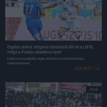
Ötgólos dráma: kétgólos hátrányból állt fel az MTK,
mégis a Puskás Akadémia nyert
Colley a hosszabbítás végén döntötte el a forduló pénteki
nyitómérkőzését.
|
2026.08.07.
Hírek