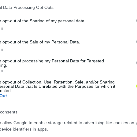
l Data Processing Opt Outs
ámolt arról,
hogy Nuno Campos a Dinamo București veze
o opt-out of the Sharing of my personal data.
tése is megerősítette.
In
o opt-out of the Sale of my Personal Data.
In
E új vezetőedzője. Sőt, az is egyre biztosabban látszik,
ktől a portugál szakember átigazolásáért.
to opt-out of processing my Personal Data for Targeted
ing.
In
o opt-out of Collection, Use, Retention, Sale, and/or Sharing
ersonal Data that Is Unrelated with the Purposes for which it
lected.
Out
consents
o allow Google to enable storage related to advertising like cookies on
evice identifiers in apps.