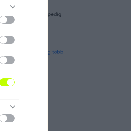
tőedzője lehet, ezt pedig
 hogy a zalai klub
még több