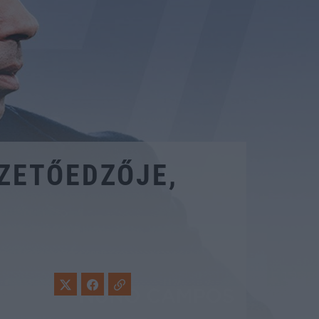
EZETŐEDZŐJE,