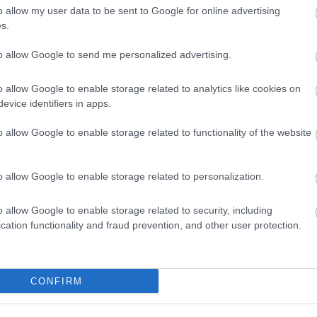
o allow my user data to be sent to Google for online advertising
s.
to allow Google to send me personalized advertising.
o allow Google to enable storage related to analytics like cookies on
Loaded
:
Unmute
evice identifiers in apps.
0%
o allow Google to enable storage related to functionality of the website
o allow Google to enable storage related to personalization.
o allow Google to enable storage related to security, including
Megosztás:
cation functionality and fraud prevention, and other user protection.
KAPCSOLÓDÓ HÍREK
CONFIRM