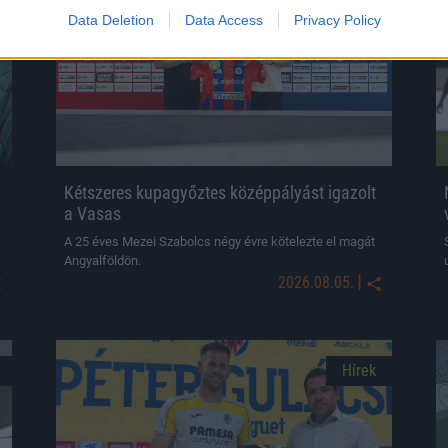
Hírek
Data Deletion
Data Access
Privacy Policy
Kétszeres kupagyőztes középpályást igazolt
a Vasas
A 25 éves Mezei Szabolcs négy évre kötelezte el magát
Angyalföldön.
|
2026.08.05.
Hírek