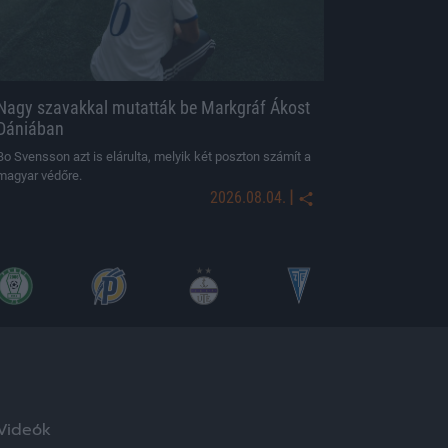
Nagy szavakkal mutatták be Markgráf Ákost
Dániában
Bo Svensson azt is elárulta, melyik két poszton számít a
magyar védőre.
|
2026.08.04.
Videók