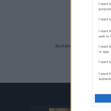
I want t
purpose
I want 
I want t
web or d
Borítókép forrása: ZTE FC
I want t
or app.
I want t
I want t
authenti