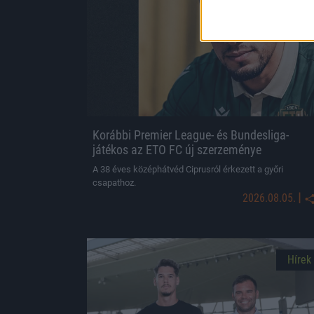
Hírek
Korábbi Premier League- és Bundesliga-
játékos az ETO FC új szerzeménye
A 38 éves középhátvéd Ciprusról érkezett a győri
csapathoz.
|
2026.08.05.
Hírek