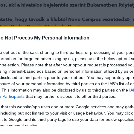
s, aki a hivatalos bejelentés szerint Bukarestben folytatj
ntette, hogy távozik a klubtól Nuno Campos vezetőedző, v
s João Pedro Pereira Machado Bagão.
o Not Process My Personal Information
énye szerint
Nuno Campos kezdeményezte a távozását, 
román élvonalbeli Dinamo București együttesével a szerz
to opt-out of the sale, sharing to third parties, or processing of your per
formation for targeted advertising by us, please use the below opt-out s
r selection. Please note that after your opt-out request is processed y
bja 2025 nyarán érkezett Zalaegerszegre. A klub kiemel
eing interest-based ads based on personal information utilized by us or
őrelépésében végzett munkájuk eredményessége vitathata
disclosed to third parties prior to your opt-out. You may separately opt-
ttségükért és a közösen elért eredményekért.
losure of your personal information by third parties on the IAB’s list of
. This information may also be disclosed by us to third parties on the
IA
Participants
that may further disclose it to other third parties.
sszú távú szakmai stratégiája változatlan marad. A klub 
e és értékesítésére építi működését, amelyhez magas szín
 that this website/app uses one or more Google services and may gath
.
including but not limited to your visit or usage behaviour. You may click 
 to Google and its third-party tags to use your data for below specifi
ogle consent section.
yük végén sok sikert kívántak Camposnak és munkatársa