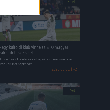
Hírek
Négy külföldi klub vinné az ETO magyar
válogatott szélsőjét
Schön Szabolcs eladása a bajnoki cím megszerzése
után kerülhet napirendre.
|
2026.08.05.
Hírek