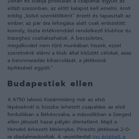
Zoltán és stábja produkált a csapattal együtt az
előző szezonban, az előtt kalapot kell emelni. Amit
eddig „külső szemlélőként” érzett és tapasztalt az
ember, az pár óra leforgása alatt csak erősödött:
komoly, tiszta értékrenddel rendelkező klubhoz és
közeghez csatlakozhatok. A becsületes,
megalkuvást nem tűrő munkában hiszek, ezzel
szeretnénk elérni a klub által kitűzött célokat, azaz
a bennmaradás kiharcolását, a játékosok
építésével együtt.”
Budapestiek ellen
A 6750 lakosú Kozármisleny már az első
lépéseknél is büszke lehetett csapatára: az első
fordulóban a Békéscsaba, a másodikban a Szeged
ellen játszott hazai pályán döntetlent. Majd a
Honvéd érkezett Mislenybe, Pinezits játékosai 2-0-
ra diadalmaskodtak. A vezetőedző
így értékelt a