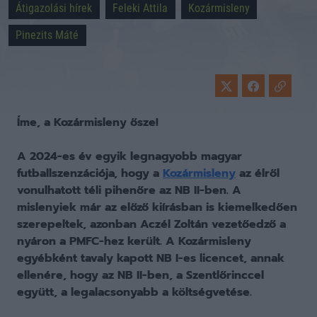
Átigazolási hírek
Feleki Attila
Kozármisleny
Pinezits Máté
Íme, a Kozármisleny ősze!
A 2024-es év egyik legnagyobb magyar
futballszenzációja, hogy a
Kozármisleny
az élről
vonulhatott téli pihenőre az NB II-ben. A
mislenyiek már az előző kiírásban is kiemelkedően
szerepeltek, azonban Aczél Zoltán vezetőedző a
nyáron a PMFC-hez került. A Kozármisleny
egyébként tavaly kapott NB I-es licencet, annak
ellenére, hogy az NB II-ben, a Szentlőrinccel
együtt, a legalacsonyabb a költségvetése.