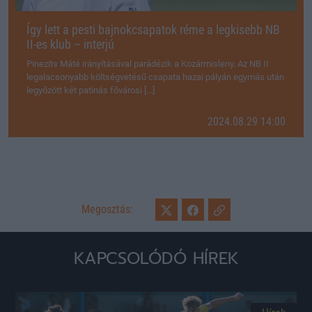
Így lett a pesti bajnokcsapatok réme a legkisebb NB
II-es klub – interjú
Pinezits Máté irányításával parádézik a Kozármisleny. Az NB II
legalacsonyabb költségvetésű csapata hazai pályán egymás után
legyőzött két patinás fővárosi […]
2024.08.29 14:00
Megosztás:
KAPCSOLÓDÓ HÍREK