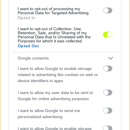
December elején újabb örömteli hír érkezett. A
klubhonlapon megjelent hivatalos közlemény
I want to opt-out of processing my
Personal Data for Targeted Advertising.
szerint: „Régóta húzódó, és „sokszor megénekelt”
Opted In
problémánkra születhet megoldás: a Magyar
Labdarúgó Szövetségtől tegnap határozatot
I want to opt-out of Collection, Use,
Retention, Sale, and/or Sharing of my
kaptunk, amelynek értelmében kiegészítő forrást
Personal Data that Is Unrelated with the
Purposes for which it was collected.
szerezhetünk a sporttelepünk keleti részén, a
Opted Out
patak mellett található edzőpályák
befejezéséhez.”
Google consents
I want to allow Google to enable storage
A történelmi ősz után Feleki Attila ügyvezető az
related to advertising like cookies on web or
m4sport.hu-nak adott nyilatkozatában így
device identifiers in apps.
fogalmazott:
I want to allow my user data to be sent to
„Azt gondolom, hogy aki az első helyen fordul,
Google for online advertising purposes.
annak nem túlzó elvárás, hogy az élmezőnybéli
I want to allow Google to send me
tagságot megőrizze. Titkos álom, hogy egy érmet
personalized advertising.
akasszanak a nyakunkba, de ha az első ötben
végeznénk, azzal is elégedettek lennénk. Pinezits
I want to allow Google to enable storage