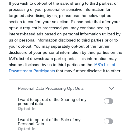
If you wish to opt-out of the sale, sharing to third parties, or
csúsztak-másztak egymásért a srácok, de végig
processing of your personal or sensitive information for
szenvedélyesen, mégis kontrollban és
targeted advertising by us, please use the below opt-out
egyensúlyban tartottuk magunkat. Gratulálok az
section to confirm your selection. Please note that after your
egész kozármislenyi futball közösségnek és
opt-out request is processed you may continue seeing
köszönöm a stábomnak, a vezetőinknek és a
interest-based ads based on personal information utilized by
játékosoknak azt a szívet és melót, amit
us or personal information disclosed to third parties prior to
beletettek a mindennapokba! Köszönjük
your opt-out. You may separately opt-out of the further
disclosure of your personal information by third parties on the
szurkolóinknak azt, hogy hazai pályát varázsoltak
IAB’s list of downstream participants. This information may
nekünk Szentlőrincen is, óriási hangulatot
also be disclosed by us to third parties on the
IAB’s List of
teremtettek és erőt adtak.”
Downstream Participants
that may further disclose it to other
third parties.
A csapat gólfelelőse, Kirchner Krisztián 12
Please note that this website/app uses one or more Google
találattal vezeti a góllövőlistát. Teljesítménye
Personal Data Processing Opt Outs
services and may gather and store information including but
kulcsfontosságú volt az őszi sikerekben, góljai
not limited to your visit or usage behaviour. You may click to
I want to opt-out of the Sharing of my
több alkalommal is győzelmet értek.
personal data.
grant or deny consent to Google and its third-party tags to
Opted In
use your data for below specified purposes in below Google
Örömhír, folytatás
consent section.
I want to opt-out of the Sale of my
Personal Data.
Opted In