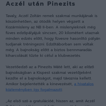
Aczél után Pinezits
Tavaly, Aczél Zoltán remek szakmai munkájának is
köszönhetően, az ötödik helyen végzett a
Kozármisleny az NB II-ben. A mislenyieknek még
füves edzőpályájuk sincsen, 20 kilométert utaznak
minden edzés előtt, hogy füvesre hasonlító pályán
tudjanak tréningezni. Edzőtáborban sem voltak
még. A bajnokság előtt a biztos bennmaradás
kiharcolását tűzte ki célul a klubvezetés.
Vezetőedző az a Pinezits Máté lett, aki az előző
bajnokságban a Kispest szakmai vezetőjeként
kezdte el a bajnokságot, majd távoznia kellett.
Amikor bejelentették a kinevezését,
a hivatalos
közleményben így fogalmazott
:
„Az első szó a gratulációé, hiszen az, amit Aczél