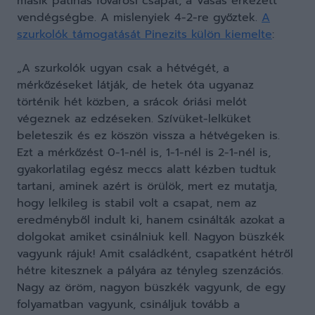
másik patinás fővárosi csapat, a Vasas érkezett
vendégségbe. A mislenyiek 4-2-re győztek.
A
szurkolók támogatását Pinezits külön kiemelte
:
„A szurkolók ugyan csak a hétvégét, a
mérkőzéseket látják, de hetek óta ugyanaz
történik hét közben, a srácok óriási melót
végeznek az edzéseken. Szívüket-lelküket
beleteszik és ez köszön vissza a hétvégeken is.
Ezt a mérkőzést 0-1-nél is, 1-1-nél is 2-1-nél is,
gyakorlatilag egész meccs alatt kézben tudtuk
tartani, aminek azért is örülök, mert ez mutatja,
hogy lelkileg is stabil volt a csapat, nem az
eredményből indult ki, hanem csinálták azokat a
dolgokat amiket csinálniuk kell. Nagyon büszkék
vagyunk rájuk! Amit családként, csapatként hétről
hétre kitesznek a pályára az tényleg szenzációs.
Nagy az öröm, nagyon büszkék vagyunk, de egy
folyamatban vagyunk, csináljuk tovább a