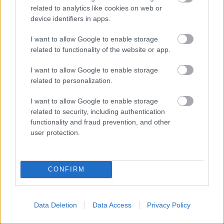
Máté személyében sikerült egy felkészült,
related to analytics like cookies on web or
elhivatott, egy emberileg is egy kiváló, intelligens
device identifiers in apps.
szakembert igazolni, nagyon örülne neki, ha
I want to allow Google to enable storage
hosszabb távon tudnának vele dolgozni.”
related to functionality of the website or app.
A Kozármisleny Csodaországban című alkotás
I want to allow Google to enable storage
megérdemelné, hogy happy enddel záruljon…
related to personalization.
I want to allow Google to enable storage
related to security, including authentication
functionality and fraud prevention, and other
user protection.
CONFIRM
Data Deletion
Data Access
Privacy Policy