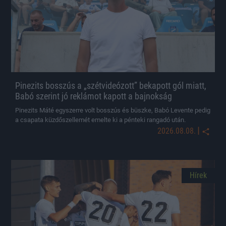
Pinezits bosszús a „szétvideózott” bekapott gól miatt,
Babó szerint jó reklámot kapott a bajnokság
Pinezits Máté egyszerre volt bosszús és büszke, Babó Levente pedig
a csapata küzdőszellemét emelte ki a pénteki rangadó után.
|
2026.08.08.
Hírek