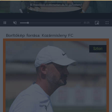
Loaded
:
Unmute
0%
Borítókép forrása: Kozármisleny FC
Sztori