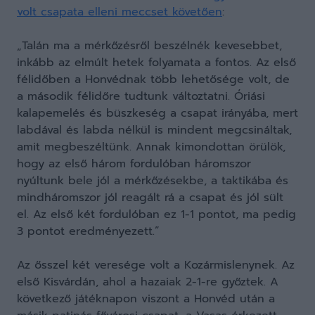
volt csapata elleni meccset követően
:
„Talán ma a mérkőzésről beszélnék kevesebbet,
inkább az elmúlt hetek folyamata a fontos. Az első
félidőben a Honvédnak több lehetősége volt, de
a második félidőre tudtunk változtatni. Óriási
kalapemelés és büszkeség a csapat irányába, mert
labdával és labda nélkül is mindent megcsináltak,
amit megbeszéltünk. Annak kimondottan örülök,
hogy az első három fordulóban háromszor
nyúltunk bele jól a mérkőzésekbe, a taktikába és
mindháromszor jól reagált rá a csapat és jól sült
el. Az első két fordulóban ez 1-1 pontot, ma pedig
3 pontot eredményezett.”
Az ősszel két veresége volt a Kozármislenynek. Az
első Kisvárdán, ahol a hazaiak 2-1-re győztek. A
következő játéknapon viszont a Honvéd után a