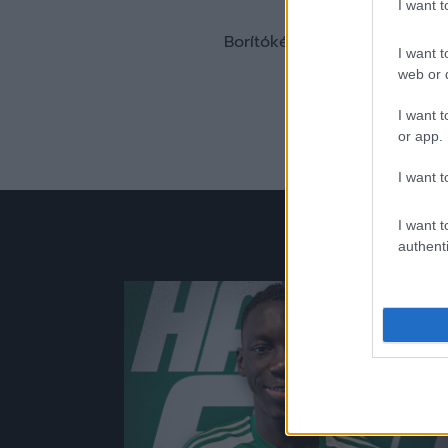
I want 
Borítókép forrása: Nyíregyh
I want t
web or d
I want t
or app.
I want t
I want t
authenti
Hírek