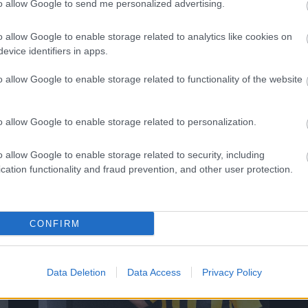
to allow Google to send me personalized advertising.
0%
áza Spartacus FC
o allow Google to enable storage related to analytics like cookies on
evice identifiers in apps.
o allow Google to enable storage related to functionality of the website
Megosztás:
o allow Google to enable storage related to personalization.
KAPCSOLÓDÓ HÍREK
o allow Google to enable storage related to security, including
cation functionality and fraud prevention, and other user protection.
Hírek
CONFIRM
Data Deletion
Data Access
Privacy Policy