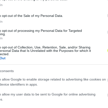
thez a Puskás Akadémia
két magyar válogatott játékosa
.
In
Nyíregyházától
.
o opt-out of the Sale of my Personal Data.
In
to opt-out of processing my Personal Data for Targeted
ing.
In
o opt-out of Collection, Use, Retention, Sale, and/or Sharing
ersonal Data that Is Unrelated with the Purposes for which it
lected.
Out
consents
o allow Google to enable storage related to advertising like cookies on
evice identifiers in apps.
o allow my user data to be sent to Google for online advertising
s.
Loaded
:
Unmute