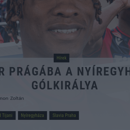
Hírek
R PRÁGÁBA A NYÍREGY
GÓLKIRÁLYA
mon Zoltán
Tijani
Nyíregyháza
Slavia Praha