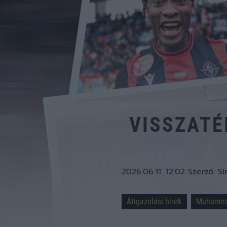
VISSZATÉ
2026.06.11. 12:02
Szerző:
Si
Átigazolási hírek
Muhamed 