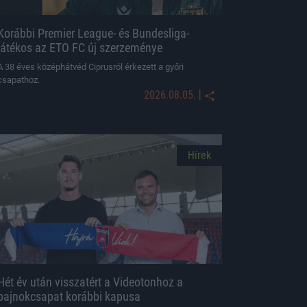
Korábbi Premier League- és Bundesliga-
játékos az ETO FC új szerzeménye
A 38 éves középhátvéd Ciprusról érkezett a győri
csapathoz.
|
2026.08.05.
Hírek
Hét év után visszatért a Videotonhoz a
bajnokcsapat korábbi kapusa