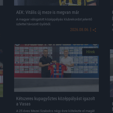
AEK: Vitális új meze is megvan már
A magyar válogatott középpályás klubrekordot jelentő
üzlettel távozott Győrből.
|
2026.08.06.
Hírek
Kétszeres kupagyőztes középpályást igazolt
a Vasas
A 25 éves Mezei Szabolcs négy évre kötelezte el magát