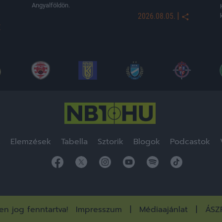
Angyalföldön.
|
2026.08.05.
k
Elemzések
Tabella
Sztorik
Blogok
Podcastok
n jog fenntartva!
Impresszum
Médiaajánlat
ÁSZ