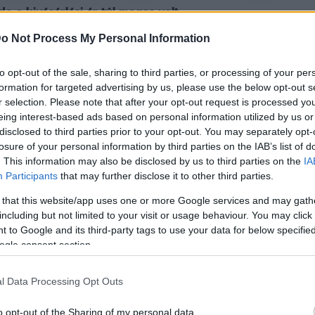
e a kivásárlási ár túl magas volt.
o Not Process My Personal Information
Slavia Prahához, miután a tavaszi szezonban kölcsönben s
to opt-out of the sale, sharing to third parties, or processing of your per
formation for targeted advertising by us, please use the below opt-out s
jelezte, hogy több játékos is kölcsönben futballozott a 
r selection. Please note that after your opt-out request is processed y
aki a Slavia Praha labdarúgója, ezért most visszatér a cse
eing interest-based ads based on personal information utilized by us or
disclosed to third parties prior to your opt-out. You may separately opt-
asszal remek teljesítményt nyújtott: 15 NB I-es mérkőzésen
losure of your personal information by third parties on the IAB’s list of
lett. A klub közlése szerint mentalitása és játéka miatt 
. This information may also be disclosed by us to third parties on the
IA
Participants
that may further disclose it to other third parties.
 that this website/app uses one or more Google services and may gath
na Tijanít, de a magas, információk szerint egymillió euró
including but not limited to your visit or usage behaviour. You may click 
orábban beszámoltunk róla, hogy Magyarországról az Újp
 to Google and its third-party tags to use your data for below specifi
ogle consent section.
re nem született megállapodás.
l Data Processing Opt Outs
o opt-out of the Sharing of my personal data.