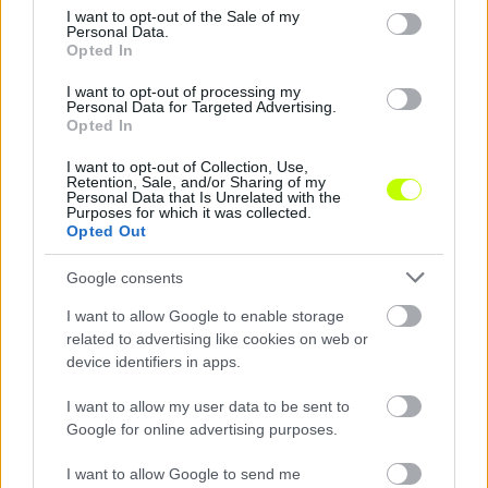
consent section.
I want to opt-out of the Sale of my
Personal Data.
Megosztás:
Opted In
I want to opt-out of processing my
Personal Data for Targeted Advertising.
KAPCSOLÓDÓ HÍREK
Opted In
I want to opt-out of Collection, Use,
Retention, Sale, and/or Sharing of my
Personal Data that Is Unrelated with the
Hírek
Purposes for which it was collected.
Opted Out
Google consents
I want to allow Google to enable storage
related to advertising like cookies on web or
device identifiers in apps.
I want to allow my user data to be sent to
Google for online advertising purposes.
A Kispest–Vasas rangadóval kezdődik az NB I 4.
fordulója
I want to allow Google to send me