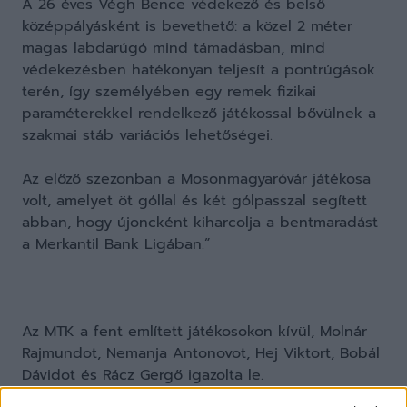
A 26 éves Végh Bence védekező és belső
középpályásként is bevethető: a közel 2 méter
magas labdarúgó mind támadásban, mind
védekezésben hatékonyan teljesít a pontrúgások
terén, így személyében egy remek fizikai
paraméterekkel rendelkező játékossal bővülnek a
szakmai stáb variációs lehetőségei.
Az előző szezonban a Mosonmagyaróvár játékosa
volt, amelyet öt góllal és két gólpasszal segített
abban, hogy újoncként kiharcolja a bentmaradást
a Merkantil Bank Ligában.”
Az MTK a fent említett játékosokon kívül, Molnár
Rajmundot, Nemanja Antonovot, Hej Viktort, Bobál
Dávidot és Rácz Gergő igazolta le.