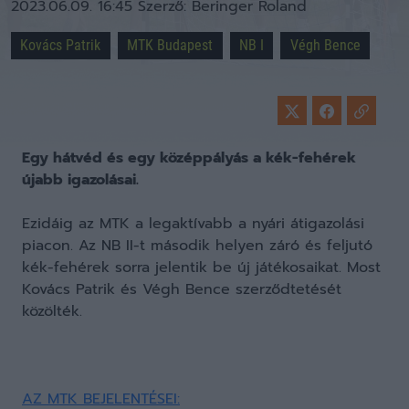
2023.06.09. 16:45
Szerző:
Beringer Roland
Kovács Patrik
MTK Budapest
NB I
Végh Bence
Egy hátvéd és egy középpályás a kék-fehérek
újabb igazolásai.
Ezidáig az MTK a legaktívabb a nyári átigazolási
piacon. Az NB II-t második helyen záró és feljutó
kék-fehérek sorra jelentik be új játékosaikat. Most
Kovács Patrik és Végh Bence szerződtetését
közölték.
AZ MTK BEJELENTÉSEI: