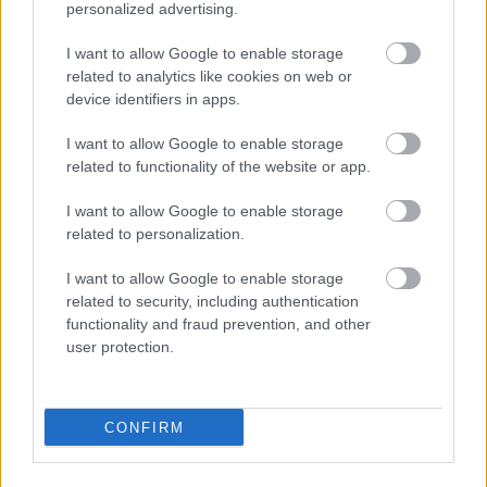
personalized advertising.
Péntektől hétfőig mindennap rendeznek mérkőzést az élvonalban.
|
2026.08.04.
I want to allow Google to enable storage
related to analytics like cookies on web or
device identifiers in apps.
Hírek
I want to allow Google to enable storage
related to functionality of the website or app.
I want to allow Google to enable storage
related to personalization.
I want to allow Google to enable storage
related to security, including authentication
functionality and fraud prevention, and other
user protection.
MLSZ módosította a hétvégi forduló programját az
energiamegtakarítás miatt
CONFIRM
Az NB I-et, az NB II-t és az NB III-at is érinti a hétfői döntés.
|
2026.08.03.