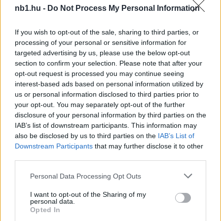
nb1.hu -
Do Not Process My Personal Information
If you wish to opt-out of the sale, sharing to third parties, or
processing of your personal or sensitive information for
targeted advertising by us, please use the below opt-out
section to confirm your selection. Please note that after your
opt-out request is processed you may continue seeing
interest-based ads based on personal information utilized by
us or personal information disclosed to third parties prior to
your opt-out. You may separately opt-out of the further
disclosure of your personal information by third parties on the
IAB’s list of downstream participants. This information may
also be disclosed by us to third parties on the
IAB’s List of
Downstream Participants
that may further disclose it to other
third parties.
Loaded
:
Please note that this website/app uses one or more Google
Unmute
Personal Data Processing Opt Outs
0%
services and may gather and store information including but
Borítókép forrása: mtkbudapest/facebook
not limited to your visit or usage behaviour. You may click to
I want to opt-out of the Sharing of my
personal data.
grant or deny consent to Google and its third-party tags to
Opted In
use your data for below specified purposes in below Google