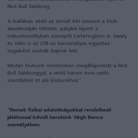
Red Bull Salzburg.
A ballábas védő az elmúlt két szezont a klub
akadémiáján töltötte, pályára lépett a
másodosztályban szereplő Lieferingben is, tavaly
és idén is az U18-as korosztályos együttes
tagjaként osztrák bajnok lett.
Miután klubunk mindenben megállapodott a Red
Bull Salzburggal, a védő három évre szóló
szerződést írt alá klubunkhoz.”
“Remek fizikai adatottságokkal rendelkező
játékossal bővült keretünk Végh Bence
személyében.