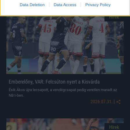
Data Deletion
Data Access
Privacy Policy
Hírek
Emberelőny, VAR: Felcsúton nyert a Kisvárda
Ésik Ákos újra lecsapott, a vendégcsapat pedig veretlen maradt az
NB I-ben.
|
2026.07.31.
Hírek