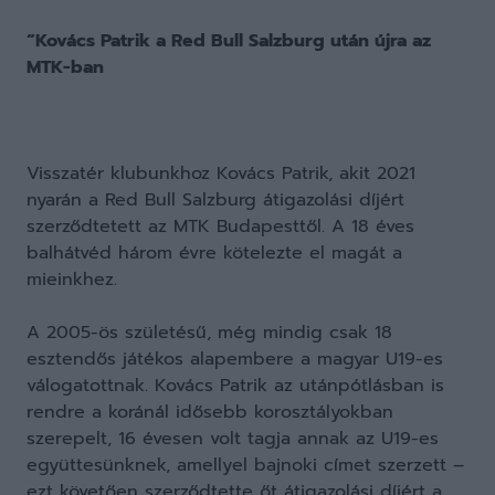
“Kovács Patrik a Red Bull Salzburg után újra az
MTK-ban
Visszatér klubunkhoz Kovács Patrik, akit 2021
nyarán a Red Bull Salzburg átigazolási díjért
szerződtetett az MTK Budapesttől. A 18 éves
balhátvéd három évre kötelezte el magát a
mieinkhez.
A 2005-ös születésű, még mindig csak 18
esztendős játékos alapembere a magyar U19-es
válogatottnak. Kovács Patrik az utánpótlásban is
rendre a koránál idősebb korosztályokban
szerepelt, 16 évesen volt tagja annak az U19-es
együttesünknek, amellyel bajnoki címet szerzett –
ezt követően szerződtette őt átigazolási díjért a